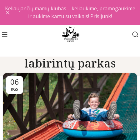
Keliaujančių mamų klubas – keliaukime, pramogaukime
ir aukime kartu su vaikais! Prisijunk!
labirintų parkas
06
RGS