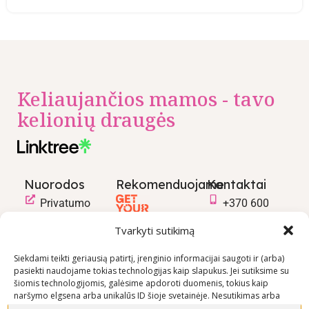
Keliaujančios mamos - tavo
kelionių draugės
Nuorodos
Rekomenduojame
Kontaktai
Privatumo
+370 600
politika
03600
Tvarkyti sutikimą
Prekių
info@keliaujanci
pirkimo –
Siekdami teikti geriausią patirtį, įrenginio informacijai saugoti ir (arba)
pasiekti naudojame tokias technologijas kaip slapukus. Jei sutiksime su
pardavimo
šiomis technologijomis, galėsime apdoroti duomenis, tokius kaip
taisyklės
naršymo elgsena arba unikalūs ID šioje svetainėje. Nesutikimas arba
Prekių
sutikimo atšaukimas gali neigiamai paveikti tam tikras funkcijas ir