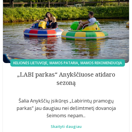
,
,
KELIONĖS LIETUVOJE
MAMOS PATARIA
MAMOS REKOMENDUOJA
„LABI parkas“ Anykščiuose atidaro
sezoną
Šalia Anykščių įsikūręs „Labirintų pramogų
parkas“ jau daugiau nei dešimtmetį dovanoja
šeimoms nepam...
Skaityti daugiau