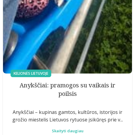
KELIONĖS LIETUVOJE
Anykščiai: pramogos su vaikais ir
poilsis
Anykščiai – kupinas gamtos, kultūros, istorijos ir
grožio miestelis Lietuvos rytuose įsikūręs prie v...
Skaityti daugiau