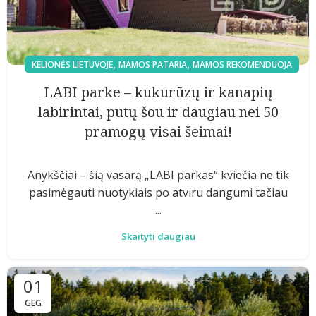
,
,
KELIONĖS LIETUVOJE
MAMOS PATARIA
MAMOS REKOMENDUOJA
LABI parke – kukurūzų ir kanapių
labirintai, putų šou ir daugiau nei 50
pramogų visai šeimai!
Anykščiai – šią vasarą „LABI parkas“ kviečia ne tik
pasimėgauti nuotykiais po atviru dangumi tačiau
...
Skaityti daugiau
01
GEG