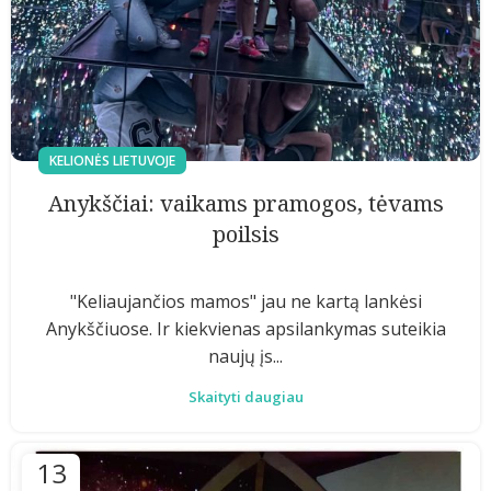
KELIONĖS LIETUVOJE
Anykščiai: vaikams pramogos, tėvams
poilsis
"Keliaujančios mamos" jau ne kartą lankėsi
Anykščiuose. Ir kiekvienas apsilankymas suteikia
naujų įs...
Skaityti daugiau
13