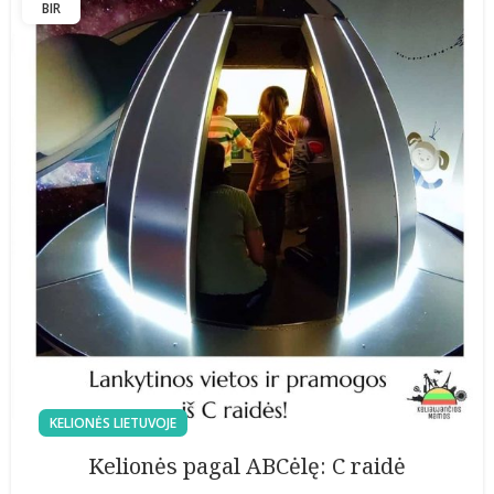
BIR
KELIONĖS LIETUVOJE
Kelionės pagal ABCėlę: C raidė