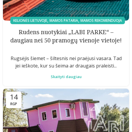
,
,
KELIONĖS LIETUVOJE
MAMOS PATARIA
MAMOS REKOMENDUOJA
Rudens nuotykiai „LABI PARKE“ –
daugiau nei 50 pramogų vienoje vietoje!
Rugsėjis šiemet – šiltesnis nei praėjusi vasara. Tad
jei ieškote, kur su šeima ar draugais praleisti...
Skaityti daugiau
14
RGP