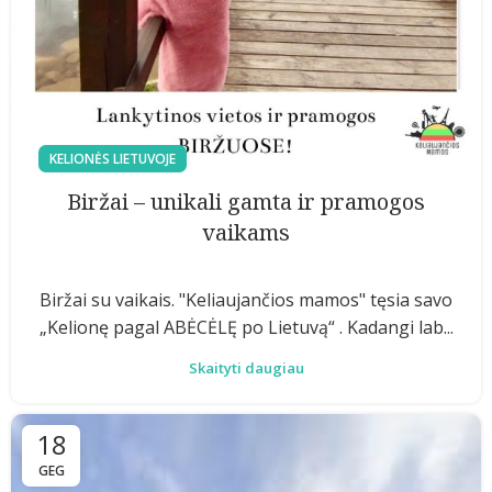
KELIONĖS LIETUVOJE
Biržai – unikali gamta ir pramogos
vaikams
Biržai su vaikais. "Keliaujančios mamos" tęsia savo
„Kelionę pagal ABĖCĖLĘ po Lietuvą“ . Kadangi lab...
Skaityti daugiau
18
GEG