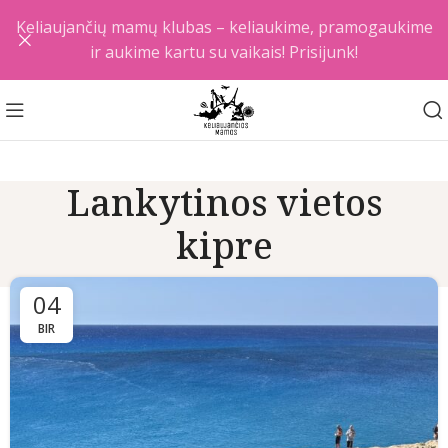
Keliaujančių mamų klubas – keliaukime, pramogaukime
ir aukime kartu su vaikais! Prisijunk!
Lankytinos vietos
kipre
04
BIR