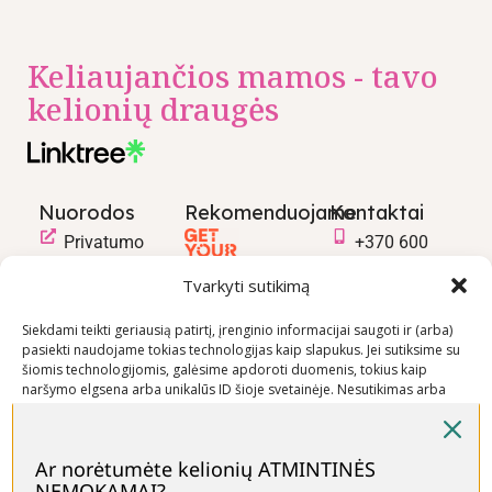
Keliaujančios mamos - tavo
kelionių draugės
Nuorodos
Rekomenduojame
Kontaktai
Privatumo
+370 600
politika
03600
Tvarkyti sutikimą
Prekių
info@keliaujanci
pirkimo –
Siekdami teikti geriausią patirtį, įrenginio informacijai saugoti ir (arba)
pasiekti naudojame tokias technologijas kaip slapukus. Jei sutiksime su
pardavimo
šiomis technologijomis, galėsime apdoroti duomenis, tokius kaip
taisyklės
naršymo elgsena arba unikalūs ID šioje svetainėje. Nesutikimas arba
Prekių
sutikimo atšaukimas gali neigiamai paveikti tam tikras funkcijas ir
funkcijas.
pristatymo
sąlygos
Ar norėtumėte kelionių ATMINTINĖS
NEMOKAMAI?
Priimti