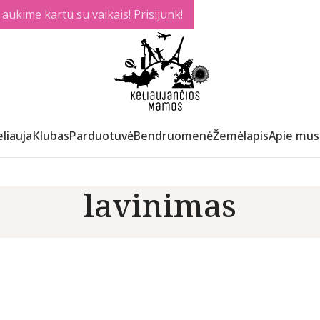
ukime kartu su vaikais! Prisijunk!
liauja
Klubas
Parduotuvė
Bendruomenė
Žemėlapis
Apie mus
lavinimas