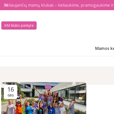
Keliaujančių mamų klubas – keliaukime, pramogaukime ir a
KM klubo paskyra
Mamos ke
16
GEG