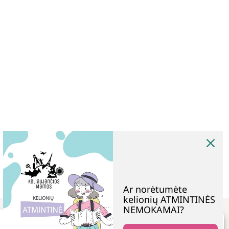
Ar norėtumėte
kelionių ATMINTINĖS
NEMOKAMAI?
Tvarkyti sutikimą