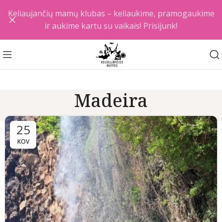
Keliaujančių mamų klubas – keliaukime, pramogaukime
ir aukime kartu su vaikais! Prisijunk!
Madeira
25
KOV