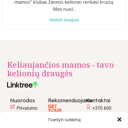
mamos" klubas žiemos kelionei renkasi kruizą.
Mes nuol...
Skaityti daugiau
Keliaujančios mamos - tavo
kelionių draugės
Nuorodos
Rekomenduojame
Kontaktai
Privatumo
+370 600
politika
03600
Tvarkyti sutikimą
Prekių
info@keliaujanci