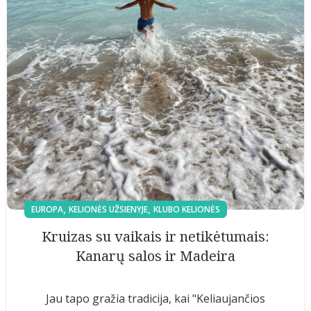
,
,
EUROPA
KELIONĖS UŽSIENYJE
KLUBO KELIONĖS
Kruizas su vaikais ir netikėtumais:
Kanarų salos ir Madeira
Jau tapo gražia tradicija, kai "Keliaujančios