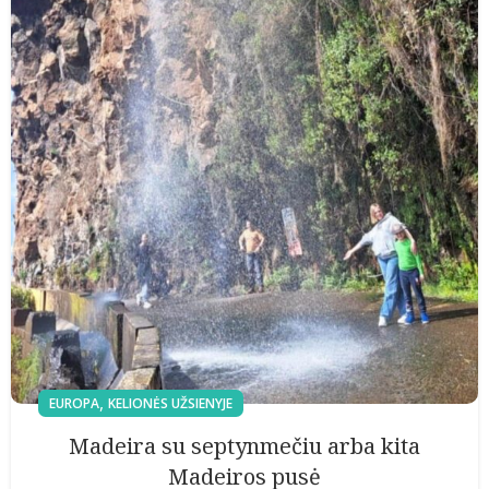
,
EUROPA
KELIONĖS UŽSIENYJE
Madeira su septynmečiu arba kita
Madeiros pusė