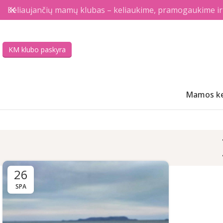
Keliaujančių mamų klubas – keliaukime, pramogaukime ir a
KM klubo paskyra
Mamos ke
26
SPA