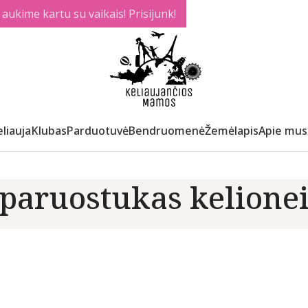
ukime kartu su vaikais! Prisijunk!
liauja
Klubas
Parduotuvė
Bendruomenė
Žemėlapis
Apie mus
paruostukas kelione