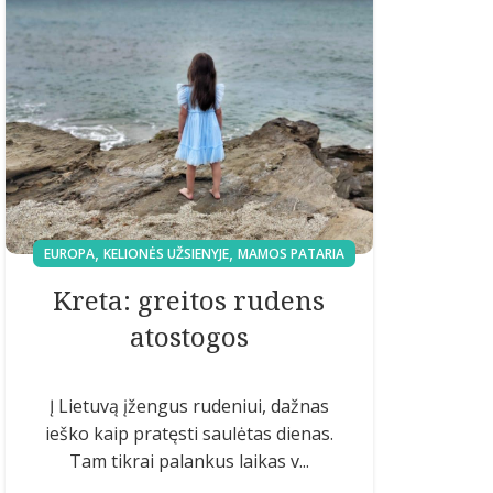
,
,
EUROPA
KELIONĖS UŽSIENYJE
MAMOS PATARIA
Kreta: greitos rudens
atostogos
Į Lietuvą įžengus rudeniui, dažnas
ieško kaip pratęsti saulėtas dienas.
Tam tikrai palankus laikas v...