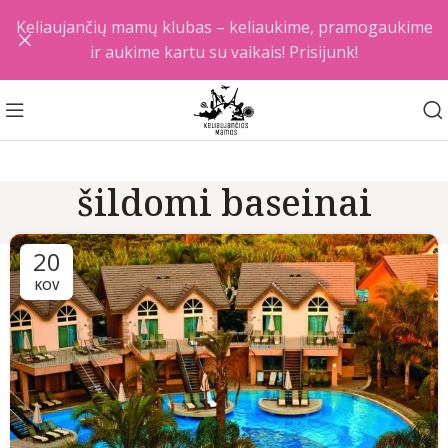
Keliaujančių mamų klubas – keliaukime, pramogaukime
ir aukime kartu su vaikais! Prisijunk!
šildomi baseinai
20
KOV