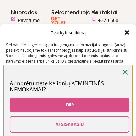
Nuorodos
Rekomenduojame
Kontaktai
Privatumo
+370 600
politika
03600
Tvarkyti sutikimą
Prekių
info@keliaujanci
pirkimo –
Siekdami teikti geriausią patirtį, įrenginio informacijai saugoti ir (arba)
pasiekti naudojame tokias technologijas kaip slapukus. Jei sutiksime su
pardavimo
šiomis technologijomis, galėsime apdoroti duomenis, tokius kaip
taisyklės
naršymo elgsena arba unikalūs ID šioje svetainėje. Nesutikimas arba
Prekių
sutikimo atšaukimas gali neigiamai paveikti tam tikras funkcijas ir
funkcijas.
pristatymo
sąlygos
Ar norėtumėte kelionių ATMINTINĖS
NEMOKAMAI?
Priimti
Visos teisės saugomos © Keliaujančios Mamos 2026
Neigti
TAIP
Peržiūrėti nuostatas
ATSISAKYSIU
0
Slapukų politika
Kontaktai