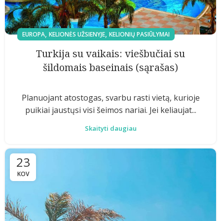
,
,
EUROPA
KELIONĖS UŽSIENYJE
KELIONIŲ PASIŪLYMAI
Turkija su vaikais: viešbučiai su
šildomais baseinais (sąrašas)
Planuojant atostogas, svarbu rasti vietą, kurioje
puikiai jaustųsi visi šeimos nariai. Jei keliaujat...
Skaityti daugiau
23
KOV