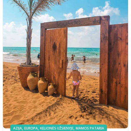
,
,
,
AZIJA
EUROPA
KELIONĖS UŽSIENYJE
MAMOS PATARIA