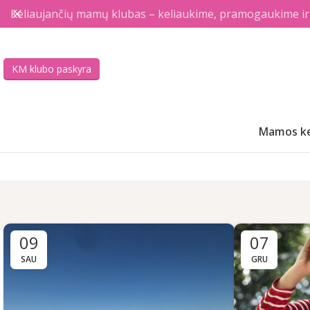
Keliaujančių mamų klubas – keliaukime, pramogaukime ir a
KM klubo paskyra
Mamos ke
09
07
SAU
GRU