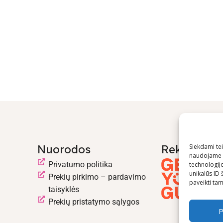
Nuorodos
Rekomend
Siekdami teik
naudojame t
Privatumo politika
technologij
unikalūs ID 
Prekių pirkimo – pardavimo
paveikti tam 
taisyklės
Prekių pristatymo sąlygos
P