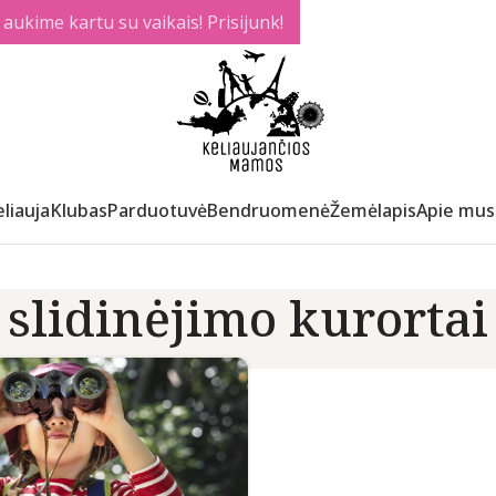
ukime kartu su vaikais! Prisijunk!
liauja
Klubas
Parduotuvė
Bendruomenė
Žemėlapis
Apie mus
slidinėjimo kurortai