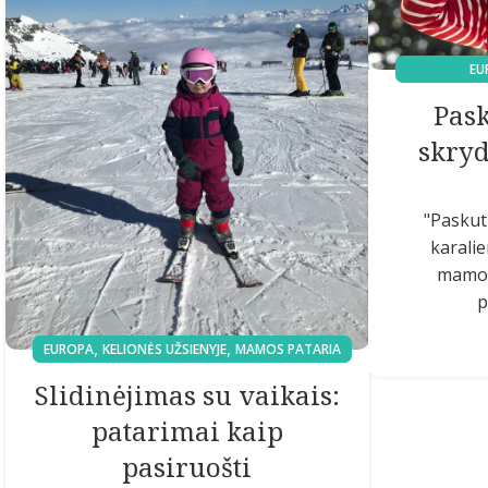
EU
Pas
skryd
"Paskut
karali
mamom
p
,
,
EUROPA
KELIONĖS UŽSIENYJE
MAMOS PATARIA
Slidinėjimas su vaikais:
patarimai kaip
pasiruošti