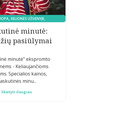
,
,
ROPA
KELIONĖS UŽSIENYJE
KELIONIŲ PASIŪLYMAI
kutinė minutė:
žių pasiūlymai
inė minutė" ekspromto
enėms - Keliaujančioms
s. Specialios kainos,
askutinės minu...
Skaityti daugiau