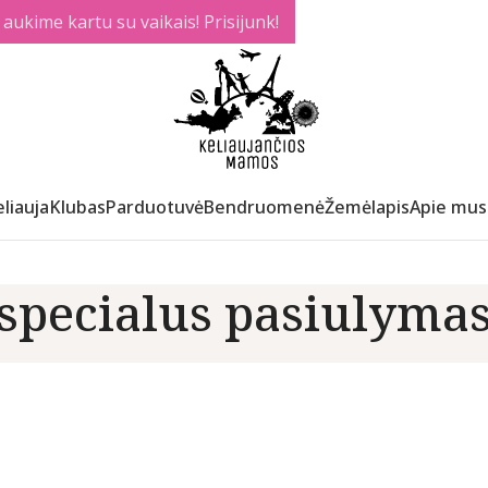
ukime kartu su vaikais! Prisijunk!
liauja
Klubas
Parduotuvė
Bendruomenė
Žemėlapis
Apie mus
specialus pasiulyma