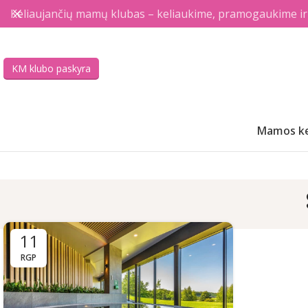
Keliaujančių mamų klubas – keliaukime, pramogaukime ir a
KM klubo paskyra
Mamos ke
11
RGP