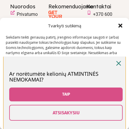
Nuorodos
Rekomenduojame
Kontaktai
Privatumo
+370 600
politika
03600
Tvarkyti sutikimą
Prekių
info@keliaujanci
pirkimo –
Siekdami teikti geriausią patirtį, įrenginio informacijai saugoti ir (arba)
pasiekti naudojame tokias technologijas kaip slapukus. Jei sutiksime su
pardavimo
šiomis technologijomis, galėsime apdoroti duomenis, tokius kaip
taisyklės
naršymo elgsena arba unikalūs ID šioje svetainėje. Nesutikimas arba
Prekių
sutikimo atšaukimas gali neigiamai paveikti tam tikras funkcijas ir
funkcijas.
pristatymo
sąlygos
Ar norėtumėte kelionių ATMINTINĖS
NEMOKAMAI?
Priimti
Visos teisės saugomos © Keliaujančios Mamos 2026
Neigti
TAIP
Peržiūrėti nuostatas
ATSISAKYSIU
0
Slapukų politika
Kontaktai
rduotuvė
Šoninė juosta
Norų sąrašas
Krepšelis
Paskyra