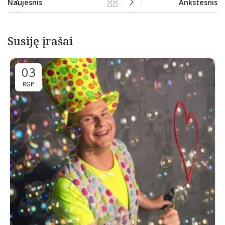
Naujesnis
Ankstesnis
Susiję įrašai
03
RGP