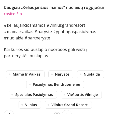
Daugiau „Keliaujančios mamos” nuolaidų rugpjūčiui
rasite čia
.
#keliaujanciosmamos #vilniusgrandresort
#mamairvaikas #naryste #ypatingaspasiulymas
#nuolaida #partneryste
Kai kurios šio puslapio nuorodos gali vesti į
partnerystės puslapius.
Mama Ir Vaikas
Naryste
Nuolaida
Pasiulymas Bendruomenei
Specialus Pasiulymas
Viešbutis Vilniuje
Vilnius
Vilnius Grand Resort