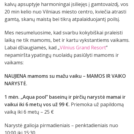
kalvų apsuptyje harmoningai įsiliejęs į gamtovaizdį, vos
20 min kelio nuo Vilniaus miesto centro, kviečia atrasti
gamtą, skanų maistą bei tikrą atpalaiduojantį poilsį.
Mes nesumeluosime, kad svarbu kokybiškai praleisti
laiką ne tik mamoms, bet ir kartu vykstantiems vaikams.
Labai džiaugiamės, kad „
Vilnius Grand Resort
”
nepamiršta ypatingų nuolaidų pasiūlyti mamoms ir
vaikams:
NAUJIENA mamoms su mažu vaiku – MAMOS IR VAIKO
NARYSTĖ.
1 mėn. „Aqua pool” baseinų ir pirčių narystė mamai ir
vaikui iki 6 metų vos už 99 €.
Priemoka už papildomą
vaiką iki 6 metų – 25 €
Narystė galioja pirmadieniais – penktadieniais nuo
10:00 iki 15:30.