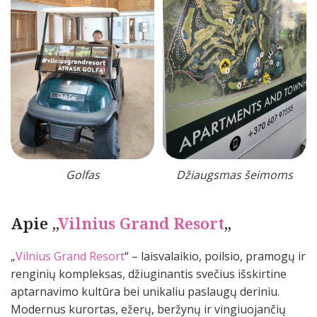
Golfas
Džiaugsmas šeimoms
Apie „
Vilnius Grand Resort
„
„
Vilnius Grand Resort
“ – laisvalaikio, poilsio, pramogų ir
renginių kompleksas, džiuginantis svečius išskirtine
aptarnavimo kultūra bei unikaliu paslaugų deriniu.
Modernus kurortas, ežerų, beržynų ir vingiuojančių