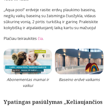
„Aqua pool“ erdvėje rasite: erdvų plaukimo baseiną,
negilų vaikų baseiną su žaisminga čiuožykla, vidaus
sūkurinę vonią, 2 pirtis: turkišką ir garinę. Praleiskite
kokybišką ir atpalaiduojantį laiką kartu su mažuoju!
Plačiau teiraukitės
čia
.
Abonementas mamai ir
Baseino erdvė vaikams
vaikui
Ypatingas pasiūlymas „Keliaujančios