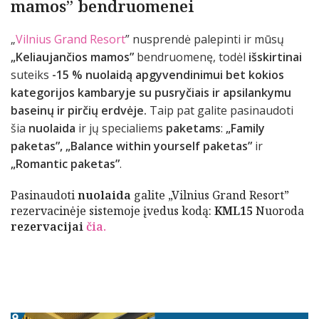
mamos” bendruomenei
„
Vilnius Grand Resort
” nusprendė palepinti ir mūsų
„Keliaujančios mamos”
bendruomenę, todėl
išskirtinai
suteiks
-15 % nuolaidą apgyvendinimui bet kokios
kategorijos kambaryje su pusryčiais ir apsilankymu
baseinų ir pirčių erdvėje.
Taip pat galite pasinaudoti
šia
nuolaida
ir jų specialiems
paketams
:
„Family
paketas”, „Balance within yourself paketas”
ir
„Romantic paketas”
.
Pasinaudoti
nuolaida
galite „Vilnius Grand Resort”
rezervacinėje sistemoje įvedus kodą:
KML15
Nuoroda
rezervacijai
čia.