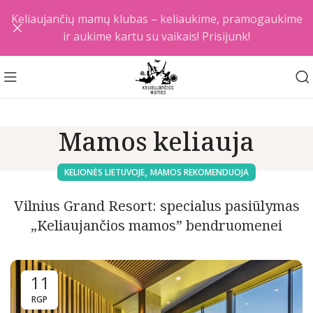
Keliaujančių mamų klubas – keliaukime, pramogaukime
ir aukime kartu su vaikais! Prisijunk!
Mamos keliauja
,
KELIONĖS LIETUVOJE
MAMOS REKOMENDUOJA
Vilnius Grand Resort: specialus pasiūlymas
„Keliaujančios mamos” bendruomenei
11
RGP