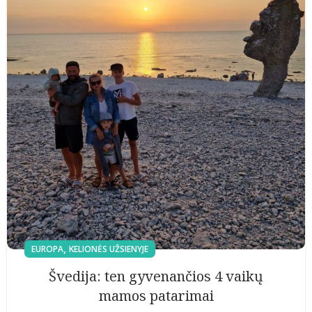
,
EUROPA
KELIONĖS UŽSIENYJE
Švedija: ten gyvenančios 4 vaikų
mamos patarimai