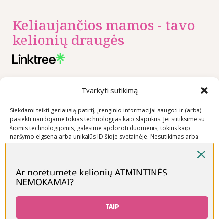
Keliaujančios mamos - tavo
kelionių draugės
Nuorodos
Rekomenduojame
Kontaktai
Tvarkyti sutikimą
Privatumo
+370 600
Siekdami teikti geriausią patirtį, įrenginio informacijai saugoti ir (arba)
politika
03600
pasiekti naudojame tokias technologijas kaip slapukus. Jei sutiksime su
Prekių
info@keliaujanci
šiomis technologijomis, galėsime apdoroti duomenis, tokius kaip
pirkimo –
naršymo elgsena arba unikalūs ID šioje svetainėje. Nesutikimas arba
sutikimo atšaukimas gali neigiamai paveikti tam tikras funkcijas ir
pardavimo
funkcijas.
taisyklės
Ar norėtumėte kelionių ATMINTINĖS
Prekių
NEMOKAMAI?
Priimti
pristatymo
sąlygos
Neigti
TAIP