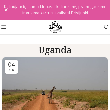
Keliaujančių mamų klubas – keliaukime, pramogaukime
ir aukime kartu su vaikais! Prisijunk!
Uganda
04
KOV