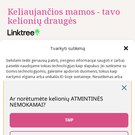
Keliaujančios mamos - tavo
kelionių draugės
Tvarkyti sutikimą
Nuorodos
Rekomenduojame
Kontaktai
Privatumo
+370 600
Siekdami teikti geriausią patirtį, įrenginio informacijai saugoti ir (arba)
politika
03600
pasiekti naudojame tokias technologijas kaip slapukus. Jei sutiksime su
šiomis technologijomis, galėsime apdoroti duomenis, tokius kaip
Prekių
info@keliaujanci
naršymo elgsena arba unikalūs ID šioje svetainėje. Nesutikimas arba
pirkimo –
sutikimo atšaukimas gali neigiamai paveikti tam tikras funkcijas ir
pardavimo
funkcijas.
taisyklės
Ar norėtumėte kelionių ATMINTINĖS
Prekių
NEMOKAMAI?
Priimti
pristatymo
sąlygos
Neigti
TAIP
Peržiūrėti nuostatas