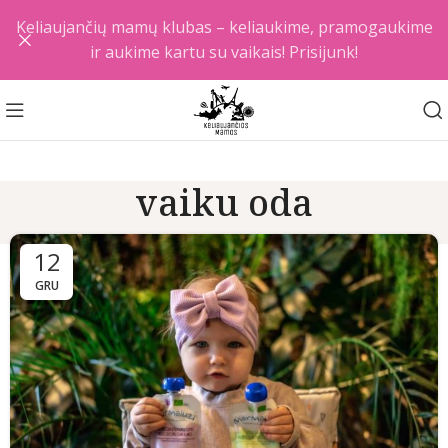
Keliaujančių mamų klubas – keliaukime, pramogaukime
ir aukime kartu su vaikais! Prisijunk!
vaiku oda
12
GRU