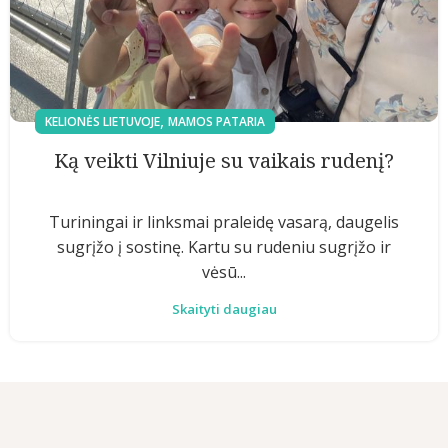
,
KELIONĖS LIETUVOJE
MAMOS PATARIA
Ką veikti Vilniuje su vaikais rudenį?
Turiningai ir linksmai praleidę vasarą, daugelis
sugrįžo į sostinę. Kartu su rudeniu sugrįžo ir
vėsū...
Skaityti daugiau