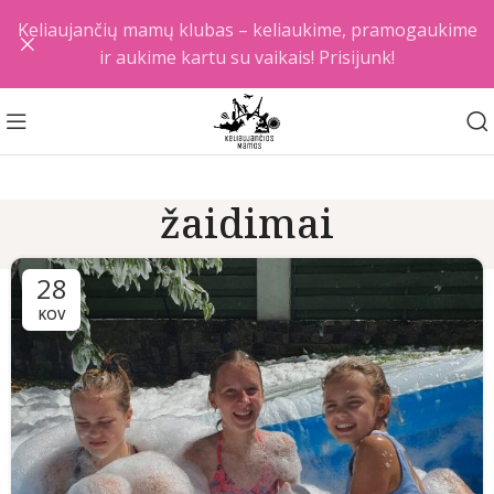
Keliaujančių mamų klubas – keliaukime, pramogaukime
ir aukime kartu su vaikais! Prisijunk!
žaidimai
28
KOV