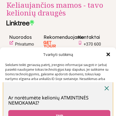
Keliaujančios mamos - tavo
kelionių draugės
Nuorodos
Rekomenduojame
Kontaktai
Privatumo
+370 600
politika
03600
Tvarkyti sutikimą
Prekių
info@keliaujanci
pirkimo –
Siekdami teikti geriausią patirtį, įrenginio informacijai saugoti ir (arba)
pasiekti naudojame tokias technologijas kaip slapukus. Jei sutiksime su
pardavimo
šiomis technologijomis, galėsime apdoroti duomenis, tokius kaip
taisyklės
naršymo elgsena arba unikalūs ID šioje svetainėje. Nesutikimas arba
Prekių
sutikimo atšaukimas gali neigiamai paveikti tam tikras funkcijas ir
funkcijas.
pristatymo
sąlygos
Ar norėtumėte kelionių ATMINTINĖS
NEMOKAMAI?
Priimti
Visos teisės saugomos © Keliaujančios Mamos 2026
Neigti