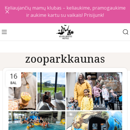
Keliaujančių mamų klubas – keliaukime, pramogaukime
ir aukime kartu su vaikais! Prisijunk!
zooparkkaunas
16
BAL