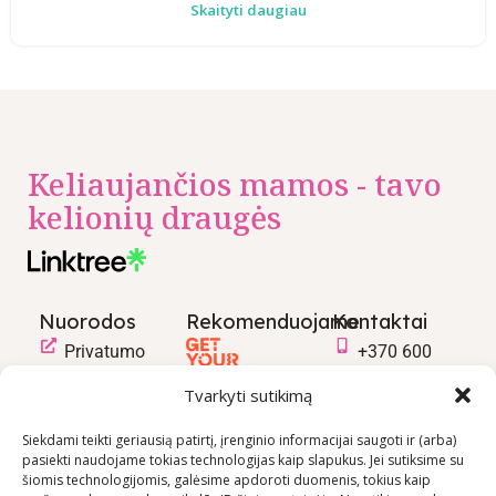
Skaityti daugiau
Keliaujančios mamos - tavo
kelionių draugės
Nuorodos
Rekomenduojame
Kontaktai
Privatumo
+370 600
politika
03600
Tvarkyti sutikimą
Prekių
info@keliaujanci
pirkimo –
Siekdami teikti geriausią patirtį, įrenginio informacijai saugoti ir (arba)
pasiekti naudojame tokias technologijas kaip slapukus. Jei sutiksime su
pardavimo
šiomis technologijomis, galėsime apdoroti duomenis, tokius kaip
taisyklės