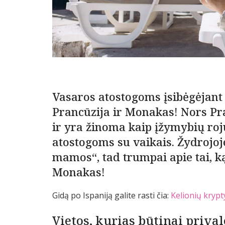
Vasaros atostogoms įsibėgėjant
Prancūzija ir Monakas! Nors Pra
ir yra žinoma kaip įžymybių roju
atostogoms su vaikais. Žydrojoj
mamos“, tad trumpai apie tai, ką
Monakas!
Gidą po Ispaniją galite rasti čia:
Kelionių krypt
Vietos, kurias būtinai prival