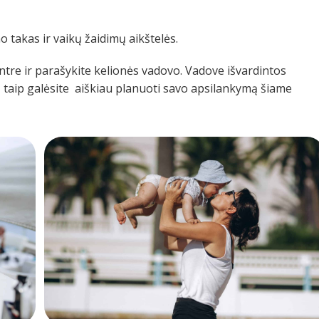
 takas ir vaikų žaidimų aikštelės.
ntre ir parašykite kelionės vadovo. Vadove išvardintos
lą, taip galėsite aiškiau planuoti savo apsilankymą šiame