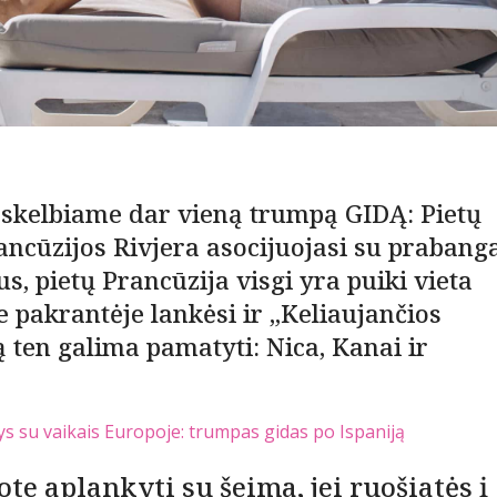
 skelbiame dar vieną trumpą GIDĄ: Pietų
ncūzijos Rivjera asocijuojasi su prabang
s, pietų Prancūzija visgi yra puiki vieta
e pakrantėje lankėsi ir „Keliaujančios
 ten galima pamatyti: Nica, Kanai ir
ys su vaikais Europoje: trumpas gidas po Ispaniją
ote aplankyti su šeima, jei ruošiatės į