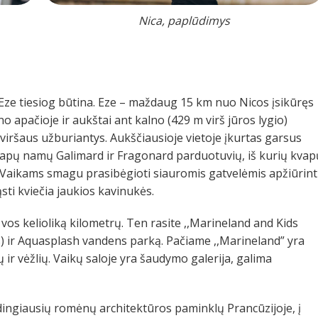
Nica, paplūdimys
ti Eze tiesiog būtina. Eze – maždaug 15 km nuo Nicos įsikūręs
no apačioje ir aukštai ant kalno (429 m virš jūros lygio)
š viršaus užburiantys. Aukščiausioje vietoje įkurtas garsus
kvapų namų Galimard ir Fragonard parduotuvių, iš kurių kvap
. Vaikams smagu prasibėgioti siauromis gatvelėmis apžiūrint
ąsti kviečia jaukios kavinukės.
vos kelioliką kilometrų. Ten rasite ,,Marineland and Kids
 ir Aquasplash vandens parką. Pačiame ,,Marineland” yra
tų ir vėžlių. Vaikų saloje yra šaudymo galerija, galima
dingiausių romėnų architektūros paminklų Prancūzijoje, į