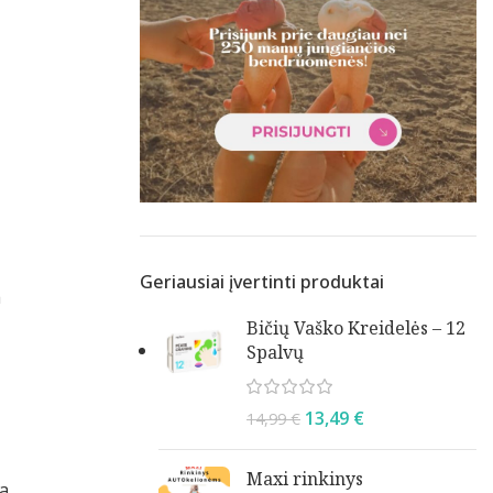
Geriausiai įvertinti produktai
a
Bičių Vaško Kreidelės – 12
Spalvų
13,49
€
14,99
€
Maxi rinkinys
ba