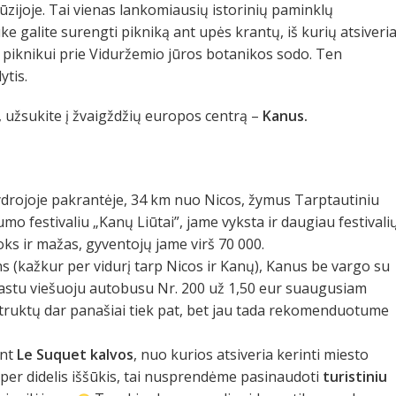
zijoje. Tai vienas lankomiausių istorinių paminklų
 galite surengti pikniką ant upės krantų, iš kurių atsiveri
tą piknikui prie Viduržemio jūros botanikos sodo. Ten
ytis.
, užsukite į žvaigždžių europos centrą –
Kanus.
ydrojoje pakrantėje, 34 km nuo Nicos, žymus Tarptautiniu
mo festivaliu „Kanų Liūtai”, jame vyksta ir daugiau festivalių
toks ir mažas, gyventojų jame virš 70 000.
s (kažkur per vidurį tarp Nicos ir Kanų), Kanus be vargo su
prastu viešuoju autobusu Nr. 200 už 1,50 eur suaugusiam
žtruktų dar panašiai tiek pat, bet jau tada rekomenduotume
ant
Le Suquet kalvos
, nuo kurios atsiveria kerinti miesto
per didelis iššūkis, tai nusprendėme pasinaudoti
turistiniu