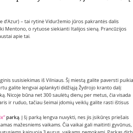
e d’Azur) – tai rytinė Viduržemio jūros pakrantės dalis
ki Mentono, o rytuose siekianti Italijos sieną. Prancūzijos
ustai apie tai.
inis susisiekimas iš Vilniaus. Šį miestą galite paversti puiki
tu galite lengvai aplankyti didžiąją Žydrojo kranto dalį:
ką. Nicoje būna net 300 saulėtų dienų per metus, čia visada
ris ir ruduo, tačiau šeimai įdomių veiklų galite rasti ištisus
ix”
parką
. Į šį parką lengva nuvykti, nes jis įsikūręs priešais
as mažesniems vaikams. Čia vaikai gali maitinti gyvūnus,
uaugusiems kainuoja 3 eurus, vaikams nemokami. Parkas dir