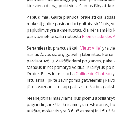
kiekvieną dieną, puiki vieta šeimos iškylai, kur
Paplūdimiai
. Galite planuoti praleisti čia ištis
mokestį galite pasinaudoti gultais, skėčiais, y
paplūdimys yra akmenuotas, čia nėra smėlio ko
pasivažinėkite šalia nutiesta
Promenade des A
Senamiestis
, prancūziškai
,,Vieux Ville”
yra vi
nariui. Žavus siaurų gatvelių labirintas, kuriam
parduotuvėlių. Vaikščiodami po gatves, pakelkit
fasadus ir net pamatyti veidus, išraižytus po b
Droite.
Pilies kalnas
arba
Colline de Chateau
y
liftu arba lipkite žavingomis gatvelėmis į kalv
jūros vaizdai. Ten taip pat rasite žaidimų aik
Neabejotinai mažyliams bus įdomu apsilankyt
pagrindinį aukštą, kuriame yra restoranas, but
aukšte, mokestis yra 3 € už asmenį ir 1 € už