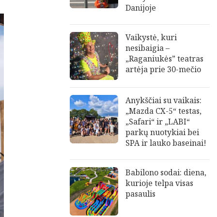
Danijoje
Vaikystė, kuri
nesibaigia –
„Raganiukės” teatras
artėja prie 30-mečio
Anykščiai su vaikais:
„Mazda CX-5“ testas,
„Safari“ ir „LABI“
parkų nuotykiai bei
SPA ir lauko baseinai!
Babilono sodai: diena,
kurioje telpa visas
pasaulis