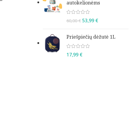
autokelionėms
53,99
€
60,00
€
Priešpiečių dėžutė 1L
17,99
€