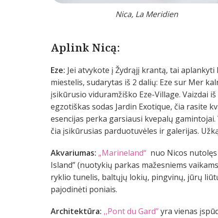
Nica, La Meridien
Ap
link Nicą:
Eze:
Jei atvykote į Žydrąjį krantą, tai aplanky
miestelis, sudarytas iš 2 dalių: Eze sur Mer kal
įsikūrusio viduramžiško Eze-Village. Vaizdai i
egzotiškas sodas Jardin Exotique, čia rasite 
esencijas perka garsiausi kvepalų gamintojai
čia įsikūrusias parduotuvėles ir galerijas. Užk
Akvariumas:
„Marineland“
nuo Nicos nutolęs 
Island” (nuotykių parkas mažesniems vaikams)
ryklio tunelis, baltųjų lokių, pingvinų, jūrų liū
pajodinėti poniais.
Architektūra:
,,Pont du Gard”
yra vienas įspū