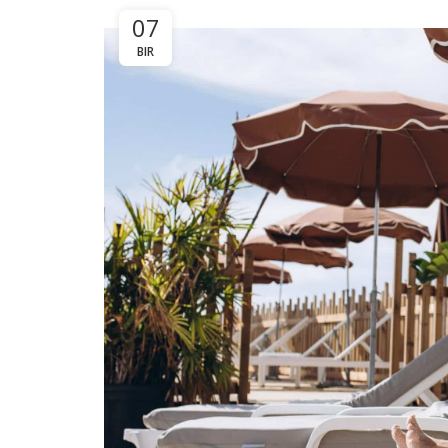
07
BIR