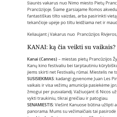
šiaurės vakarus nuo Nimo miesto Pietų Prancū
Prancūzijoje. Šiame garsiajame Romos akveduke
fantastiškas tilto vaizdas, arba pasirinkti vie
tekančioje upėje po tiltu leidžiama net ir maud
Keliaujant į Vakarus nuo Prancūzijos Rivjeros
KANAI: ką čia veikti su vaikais?
Kanai (Cannes)
– miestas pietų Prancūzijos Ž
Kanų kino festivaliu bei tarptautiniu kūrybišku
jiems skirti net Festivalių rūmai. Miestelis ne 
SUSISIEKIMAS
: kadangi gyvenome Juan Les Pin
vaikais ir visa vežimų amunicija pasiekėme į
žmogui per pusvalandį. Važiuojant iš Nicos u
vykti traukiniu, tikrai greičiau ir patogiau.
SENAMIESTIS
: Viešint Kanuose būtina užlipti 
panorama. Mums su vežimaičiais tai pasirodė 