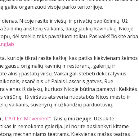
ią galite organizuoti visoje parko teritorijoje.
as dienas. Nicoje rasite ir viešų, ir privačių paplūdimių. Už
ra žaidimų aikštelių vaikams, daug jaukių kavinukių. Nicoje
pų, dėl smėlio teks pavažiuoti toliau. Pasivaikščiokite arba
nglais.
eta, kurioje tikrai rasite kažką, kas patiks kiekvienam šeimos
e gausu originalių kavinių ir restoranų, galerijų ir
e akis į pastatų viršų. Vaikai gali stebėti dekoratyvius
alkonais, esančiais už Palais Lascaris gatvės, Rue
ra vienas iš dalykų, kuriuos Nicoje būtina pamatyti. Kelkitės
os viršūnę. Iš viršaus atsiveria nuostabūs Nicos miesto ir
štelių vaikams, suvenyrų ir užkandžių parduotuvių.
i
,,L’Art En Movement”
žaislų muziejuje
. Užsukite į
ikas ir nemokama galerija. Jei norite apsilankyti kitame
 žetoną mechaniniams teatrams. Kiekvienas mažas teatras