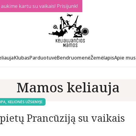
ukime kartu su vaikais! Prisijunk!
liauja
Klubas
Parduotuvė
Bendruomenė
Žemėlapis
Apie mus
Mamos keliauja
,
OPA
KELIONĖS UŽSIENYJE
ietų Prancūziją su vaikais