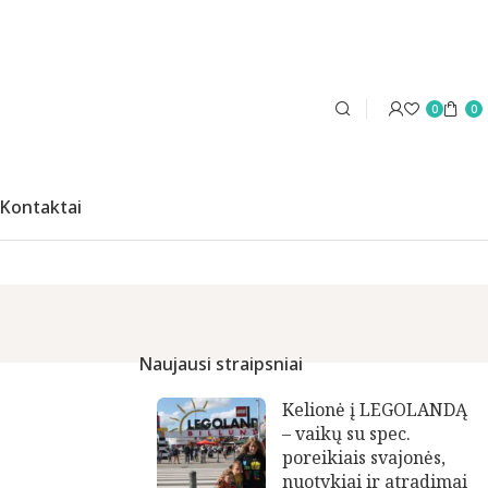
0
0
Kontaktai
Naujausi straipsniai
Kelionė į LEGOLANDĄ
– vaikų su spec.
poreikiais svajonės,
nuotykiai ir atradimai