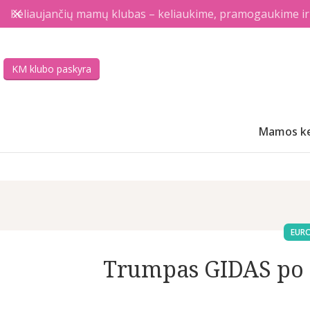
Keliaujančių mamų klubas – keliaukime, pramogaukime ir a
KM klubo paskyra
Mamos ke
EUR
Trumpas GIDAS po p