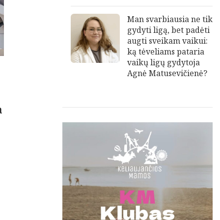
Man svarbiausia ne tik
gydyti ligą, bet padėti
augti sveikam vaikui:
ką tėveliams pataria
vaikų ligų gydytoja
Agnė Matusevičienė?
a