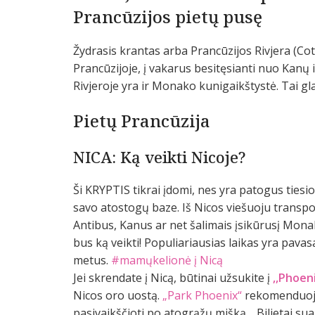
Prancūzijos pietų pusę
Žydrasis krantas arba Prancūzijos Rivjera (Cot
Prancūzijoje, į vakarus besitęsianti nuo Kanų i
Rivjeroje yra ir Monako kunigaikštystė. Tai gla
Pietų Prancūzija
NICA: Ką veikti Nicoje?
Ši KRYPTIS tikrai įdomi, nes yra patogus tiesiog
savo atostogų baze. Iš Nicos viešuoju transpor
Antibus, Kanus ar net šalimais įsikūrusį Mona
bus ką veikti! Populiariausias laikas yra pavasa
metus.
#mamųkelionė į Nicą
Jei skrendate į Nicą, būtinai užsukite į
,,Phoen
Nicos oro uostą.
„Park Phoenix“
rekomenduojam
pasivaikščioti po atogrąžų mišką… Bilietai s