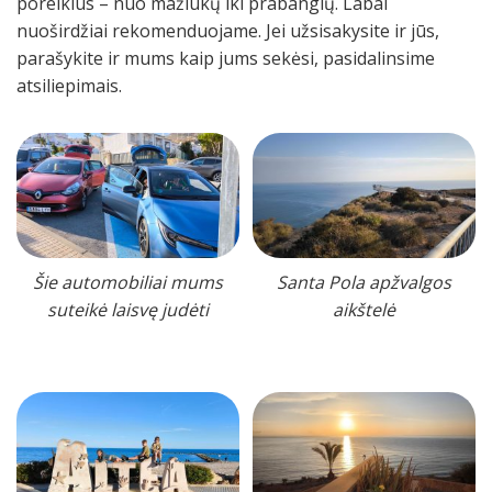
poreikius – nuo mažiukų iki prabangių. Labai
nuoširdžiai rekomenduojame. Jei užsisakysite ir jūs,
parašykite ir mums kaip jums sekėsi, pasidalinsime
atsiliepimais.
Šie automobiliai mums
Santa Pola apžvalgos
suteikė laisvę judėti
aikštelė