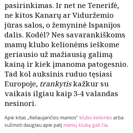
pasirinkimas. Ir net ne Tenerifė,
ne kitos Kanarų ar Viduržemio
jūras salos, o žemyninė Ispanijos
dalis. Kodėl? Nes savarankiškoms
mamų klubo kelionėms ieškome
geriausio už mažiausią galimą
kainą ir kiek įmanoma patogesnio.
Tad kol auksinis ruduo tęsiasi
Europoje,
trankytis
kažkur su
vaikais ilgiau kaip 3-4 valandas
nesinori.
Apie kitas „Keliaujančios mamos”
klubo keliones
arba
sužinoti daugiau apie patį
mamų klubą gali čia
.