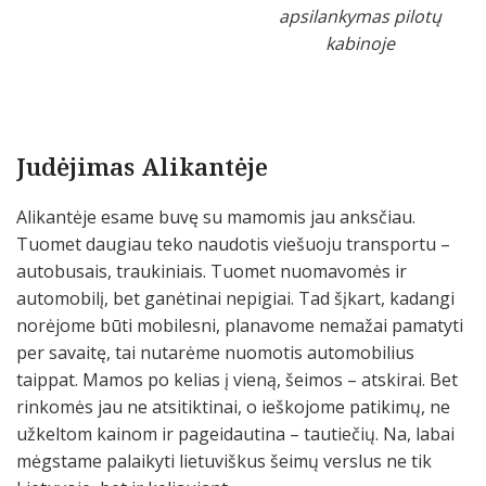
apsilankymas pilotų
kabinoje
Judėjimas Alikantėje
Alikantėje esame buvę su mamomis jau anksčiau.
Tuomet daugiau teko naudotis viešuoju transportu –
autobusais, traukiniais. Tuomet nuomavomės ir
automobilį, bet ganėtinai nepigiai. Tad šįkart, kadangi
norėjome būti mobilesni, planavome nemažai pamatyti
per savaitę, tai nutarėme nuomotis automobilius
taippat. Mamos po kelias į vieną, šeimos – atskirai. Bet
rinkomės jau ne atsitiktinai, o ieškojome patikimų, ne
užkeltom kainom ir pageidautina – tautiečių. Na, labai
mėgstame palaikyti lietuviškus šeimų verslus ne tik