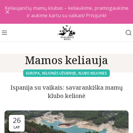
Keliaujančių mamų klubas – keliaukime, pramogaukime
ir aukime kartu su vaikais! Prisijunk!
Mamos keliauja
,
,
EUROPA
KELIONĖS UŽSIENYJE
KLUBO KELIONĖS
Ispanija su vaikais: savarankiška mamų
klubo kelionė
26
LAP