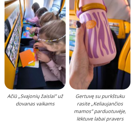
Ačiū „Svajonių žaislai” už
Gertuvę su purkštuku
dovanas vaikams
rasite „Keliaujančios
mamos” parduotuvėje,
lėktuve labai pravers