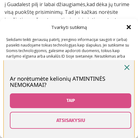
į Guadalest pilį ir labai džiaugiamės,kad dėka jų turime
visą puokštę prisiminimų. Tad jei kažkas norėsite
įamžinti savo šventes ar tiesiog įsimintinas atostogas
Tvarkyti sutikimą
Ispanijoje ir sukurti prisiminimus, kurie išliks gyvi ilgam
– drąsiai kreipkitės į
ANDY & MARGO
.
Siekdami teikti geriausią patirtį, įrenginio informacijai saugoti ir (arba)
pasiekti naudojame tokias technologijas kaip slapukus. Jei sutiksime su
Gamta:
Algar kriokliai
,
Santa Pola
panoraminis
šiomis technologijomis, galėsime apdoroti duomenis, tokius kaip
apžvalgos takas,
rožinis ežeras
Torrevieja.
naršymo elgsena arba unikalūs ID šioje svetainėje. Nesutikimas arba
sutikimo atšaukimas gali neigiamai paveikti tam tikras funkcijas ir
funkcijas.
Vaikams:
Grybų gatvė
ir
Vaikų pasaulis
atrakcionai
Ar norėtumėte kelionių ATMINTINĖS
Alikantėje,
Rio safaris Elche
ir
safari Aitana
(nedirba iki
NEMOKAMAI?
Priimti
gruodžio 5d.).
Neigti
Pasivaikščiojimų vietos:
Altea senamiestis
ir
pakrantės
TAIP
promenada
, Villajoyosa
spalvoti namukai
, įžymioji
Peržiūrėti nuostatas
Passeig Esplanada d’Espanya
arba Alikantės parkai.
ATSISAKYSIU
0
Slapukų politika
Kontaktai
rduotuvė
Šoninė juosta
Norų sąrašas
Krepšelis
Paskyra