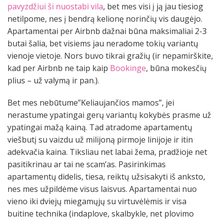
pavyzdžiui ši
nuostabi vila
, bet mes visi į ją jau tiesiog
netilpome, nes į bendrą kelionę norinčių vis daugėjo.
Apartamentai per Airbnb dažnai būna maksimaliai 2-3
butai šalia, bet visiems jau neradome tokių variantų
vienoje vietoje. Nors buvo tikrai gražių (ir nepamirškite,
kad per Airbnb ne taip kaip
Bookinge
, būna mokesčių
plius – už valymą ir pan.).
Bet mes nebūtume”Keliaujančios mamos”, jei
nerastume ypatingai gerų variantų kokybės prasme už
ypatingai mažą kainą. Tad atradome apartamentų
viešbutį su vaizdu už milijoną pirmoje linijoje ir itin
adekvačia kaina. Tiksliau net labai žema, pradžioje net
pasitikrinau ar tai ne scam’as. Pasirinkimas
apartamentų didelis, tiesa, reiktų užsisakyti iš anksto,
nes mes užpildėme visus laisvus. Apartamentai nuo
vieno iki dviejų miegamųjų su virtuvėlėmis ir visa
buitine technika (indaplove, skalbykle, net plovimo