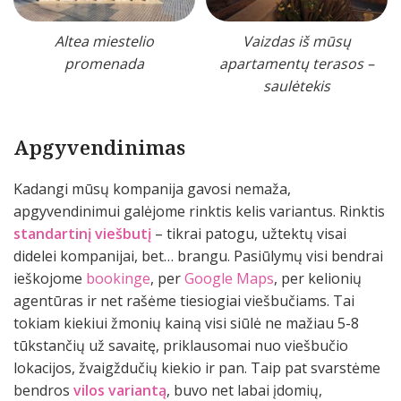
Altea miestelio
Vaizdas iš mūsų
promenada
apartamentų terasos –
saulėtekis
Apgyvendinimas
Kadangi mūsų kompanija gavosi nemaža,
apgyvendinimui galėjome rinktis kelis variantus. Rinktis
standartinį viešbutį
– tikrai patogu, užtektų visai
didelei kompanijai, bet… brangu. Pasiūlymų visi bendrai
ieškojome
bookinge
, per
Google Maps
, per kelionių
agentūras ir net rašėme tiesiogiai viešbučiams. Tai
tokiam kiekiui žmonių kainą visi siūlė ne mažiau 5-8
tūkstančių už savaitę, priklausomai nuo viešbučio
lokacijos, žvaigždučių kiekio ir pan. Taip pat svarstėme
bendros
vilos variantą
, buvo net labai įdomių,