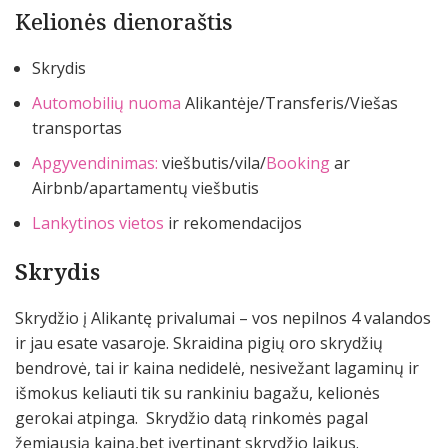
Kelionės dienoraštis
Skrydis
Automobilių nuoma
Alikantėje/Transferis/Viešas
transportas
Apgyvendinimas:
viešbutis/vila/
Booking
ar
Airbnb/apartamentų viešbutis
Lankytinos vietos
ir rekomendacijos
Skrydis
Skrydžio į Alikantę privalumai – vos nepilnos 4 valandos
ir jau esate vasaroje. Skraidina pigių oro skrydžių
bendrovė, tai ir kaina nedidelė, nesivežant lagaminų ir
išmokus keliauti tik su rankiniu bagažu, kelionės
gerokai atpinga. Skrydžio datą rinkomės pagal
žemiausią kainą,bet įvertinant skrydžio laikus.