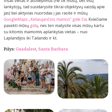
Visas vietas ir atsiliepimus (ne tik mūsų, bet visų
lankytojų, tad susidarysite tikrai objektyvų vaizdą apie
jas) bei aktyvias nuorodas į jas rasite ir mūsų
GoogleMaps „Keliaujančios mamos” gide
čia
. Kviečiame
pasekti mūsų
gidą
, nes ten matysite visas mūsų kartu
su kitomis mamomis aplankytas vietas – nuo
Laplandijos iki Tailando ir kt.
Pilys:
Guadalest
,
Santa Barbara