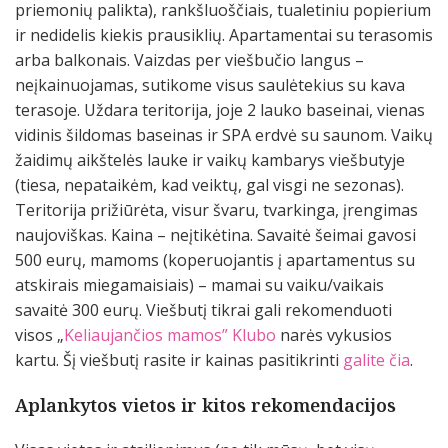
priemonių palikta), rankšluoščiais, tualetiniu popierium
ir nedidelis kiekis prausiklių. Apartamentai su terasomis
arba balkonais. Vaizdas per viešbučio langus –
neįkainuojamas, sutikome visus saulėtekius su kava
terasoje. Uždara teritorija, joje 2 lauko baseinai, vienas
vidinis šildomas baseinas ir SPA erdvė su saunom. Vaikų
žaidimų aikštelės lauke ir vaikų kambarys viešbutyje
(tiesa, nepataikėm, kad veiktų, gal visgi ne sezonas).
Teritorija prižiūrėta, visur švaru, tvarkinga, įrengimas
naujoviškas. Kaina – neįtikėtina. Savaitė šeimai gavosi
500 eurų, mamoms (koperuojantis į apartamentus su
atskirais miegamaisiais) – mamai su vaiku/vaikais
savaitė 300 eurų. Viešbutį tikrai gali rekomenduoti
visos „
Keliaujančios mamos” Klubo
narės vykusios
kartu. Šį viešbutį rasite ir kainas pasitikrinti
galite čia
.
Aplankytos vietos ir kitos rekomendacijos