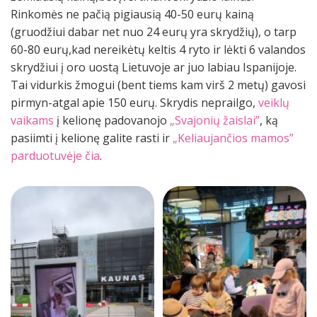
Rinkomės ne pačią pigiausią 40-50 eurų kainą
(gruodžiui dabar net nuo 24 eurų yra skrydžių), o tarp
60-80 eurų,kad nereikėtų keltis 4 ryto ir lėkti 6 valandos
skrydžiui į oro uostą Lietuvoje ar juo labiau Ispanijoje.
Tai vidurkis žmogui (bent tiems kam virš 2 metų) gavosi
pirmyn-atgal apie 150 eurų. Skrydis neprailgo,
veiklų
vaikams
į kelionę padovanojo
„Svajonių žaislai”
, ką
pasiimti į kelionę galite rasti ir
„Keliaujančios mamos”
parduotuvėje čia
.