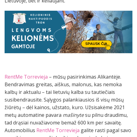
Lietuvoje, bet ir keliaujant.
RentMe Torrevieja
– mūsų pasirinkimas Alikantėje.
Bendravimas greitas, aiškus, malonus, kas nemoka
kalbų ir aktualu – tai lietuvių kalba su tautiečiais
susibendrausite. Sąlygos palankiausios iš visų mūsų
žiūrėtų – dėl kainos, užstato, kuro. Užsisakėme 2021
metų automatine pavara
mašinyte
su pilnu draudimu,
tad drąsiai nuvažiavome bemaž 600 km per savaitę.
Automobilius
RentMe Torrevieja
galite rasti pagal savo