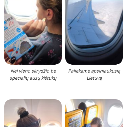
Nei vieno skrydžio be
Paliekame apsiniaukusią
specialių ausų kištukų
Lietuvą