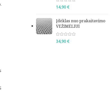
.
14,90
€
Įdėklas nuo prakaitavimo
VEŽIMĖLIUI
34,90
€
s
S