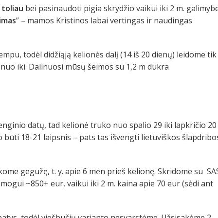
 toliau
bei pasinaudoti pigia skrydžio vaikui iki 2 m. galimybe
kimas
” – mamos Kristinos labai vertingas ir naudingas
pu, todėl didžiąją kelionės dalį (14 iš 20 dienų) leidome tik
nuo iki. Dalinuosi mūsų šeimos su 1,2 m dukra
nginio datų, tad kelionė truko nuo spalio 29 iki lapkričio 20
būti 18-21 laipsnis – pats tas išvengti lietuviškos šlapdribo
kome gegužę, t. y. apie 6 mėn prieš kelionę. Skridome su SA
ogui ~850+ eur, vaikui iki 2 m. kaina apie 70 eur (sėdi ant
patys, todėl viešbučių varianto nesvarstėme. Užsisakėme 2