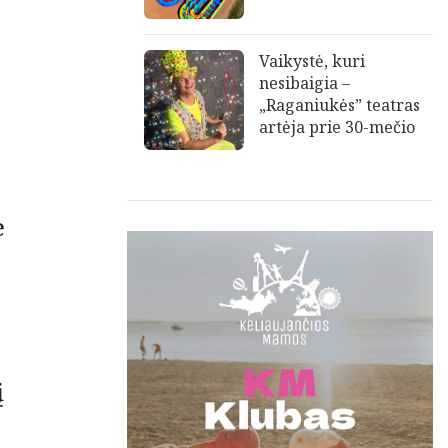
Vaikystė, kuri
nesibaigia –
„Raganiukės” teatras
artėja prie 30-mečio
e
į