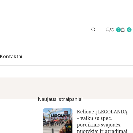
0
0
Kontaktai
Naujausi straipsniai
Kelionė į LEGOLANDĄ
– vaikų su spec.
poreikiais svajonės,
nuotykiai ir atradimai