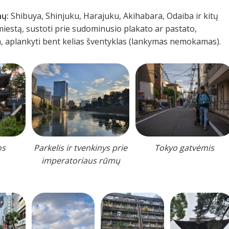
nų:
Shibuya, Shinjuku, Harajuku, Akihabara, Odaiba ir kitų
 miestą, sustoti prie sudominusio plakato ar pastato,
a, aplankyti bent kelias šventyklas (lankymas nemokamas).
os
Parkelis ir tvenkinys prie
Tokyo gatvėmis
imperatoriaus rūmų