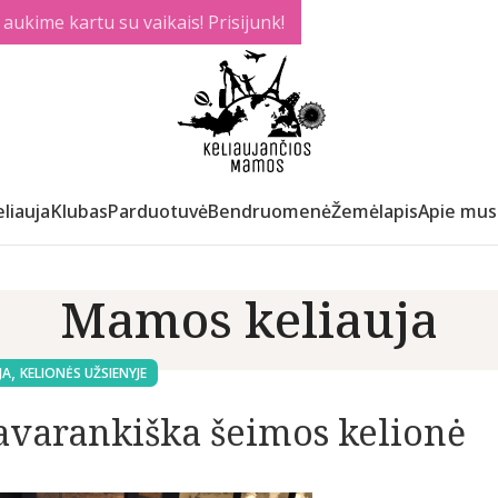
ukime kartu su vaikais! Prisijunk!
liauja
Klubas
Parduotuvė
Bendruomenė
Žemėlapis
Apie mus
Mamos keliauja
,
JA
KELIONĖS UŽSIENYJE
savarankiška šeimos kelionė