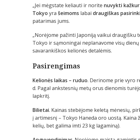
„Jei mėgstate keliauti ir norite
nuvykti kažkur
Tokyo
yra
šeimoms
labai
draugiškas pasirin
patarimas jums.
„Norėjome pažinti Japoniją vaikui draugišku tem
Tokyo ir sąmoningai neplanavome visų dienų 
savarankiškos kelionės detalėmis.
Pasirengimas
Kelionės laikas – ruduo
. Derinome prie vyro re
d. Pagal ankstesnių metų orus dienomis turėjo 
lapkritį.
Bilietai
. Kainas stebėjome keletą mėnesių, pir
į artimesnį – Tokyo Haneda oro uostą. Kaina žm
kelių, bet galima imti 23 kg lagaminą).
Apgyvendinimas
. Norėjome maistą gamintis 