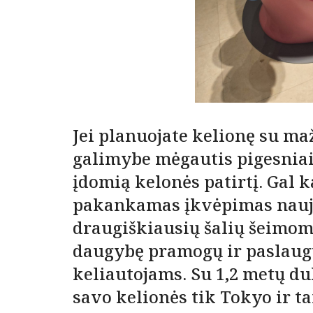
Jei planuojate kelionę su ma
galimybe mėgautis pigesniais
įdomią kelonės patirtį. Gal 
pakankamas įkvėpimas naujai
draugiškiausių šalių šeimoms
daugybę pramogų ir paslaugų
keliautojams. Su 1,2 metų du
savo kelionės tik Tokyo ir t