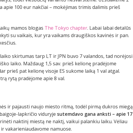
na apie 100 eur nakčiai – mokėjimas trimis dalimis prieš
ų vaikų mamos blogas
The Tokyo chapter
. Labai labai detalūs
nkyti su vaikais, kur yra vaikams draugiškos kavinės ir pan.
kesčius.
 laiko skirtumas tarp LT ir JPN buvo 7 valandos, tad norėjosi
niško laiko. Maždaug 1,5 sav. prieš kelionę pradėjome
ar prieš pat kelionę visoje ES sukome laiką 1 val atgal.
trą rytą pradėjome apie 8 val.
nės ir pajausti naujo miesto ritmą, todėl pirmą dukros miegą
baigoje-lapkričio viduryje
sutemdavo gana anksti – apie 17
nėti naktinį miestą ne naktį, vaikui palankiu laiku. Vėliau
e ir vakarieniaudavome namuose.