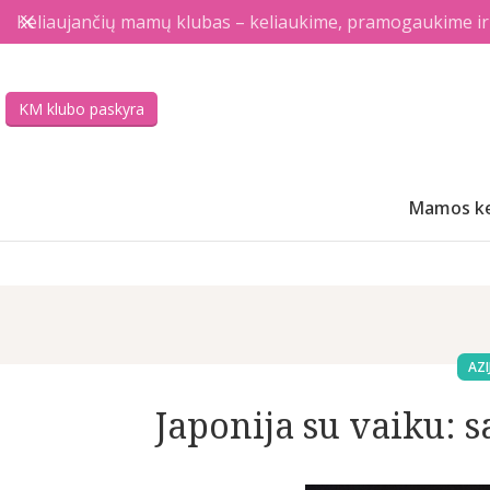
Keliaujančių mamų klubas – keliaukime, pramogaukime ir a
KM klubo paskyra
Mamos ke
AZI
Japonija su vaiku: 