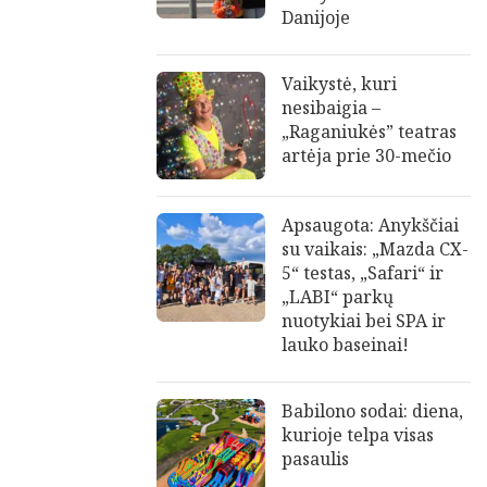
Danijoje
Vaikystė, kuri
nesibaigia –
„Raganiukės” teatras
artėja prie 30-mečio
Apsaugota: Anykščiai
su vaikais: „Mazda CX-
5“ testas, „Safari“ ir
„LABI“ parkų
nuotykiai bei SPA ir
lauko baseinai!
Babilono sodai: diena,
kurioje telpa visas
pasaulis