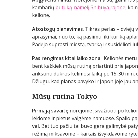
kambarių
butuką-namelį Shibuya rajone
, kai
kelionę.
Atostogų planavimas
. Tikras perlas – dviej
aprašymai, nuo to, ką pasiimti, iki kur ką apla
Padėjo suprasti miestą, tvarką ir susidėlioti lū
Pasirengimas kitai laiko zonai
. Kelionės metu
bent kažkiek mūsų rutiną priartinti prie japo
ankstinti dukros kėlimosi laiką po 15-30 min, d
Džiugu, kad planas pavyko ir Japonijoje jau an
Mūsų rutina Tokyo
Pirmąją savaitę
norėjome įsivažiuoti po kelio
leidome ir pietus valgėme namuose. Spalio pa
val.
Bet tuo pačiu tai buvo gera galimybė patyri
režimą miksavome – kartais išvykdavome ryt