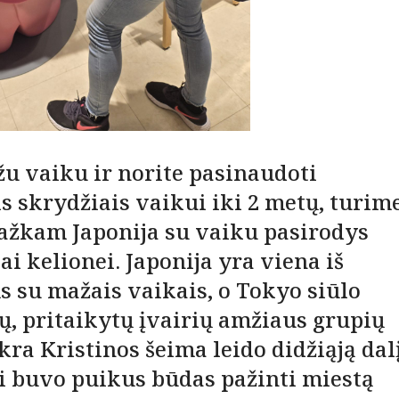
žu vaiku ir norite pasinaudoti
 skrydžiais vaikui iki 2 metų, turim
kažkam Japonija su vaiku pasirodys
 kelionei. Japonija yra viena iš
 su mažais vaikais, o Tokyo siūlo
, pritaikytų įvairių amžiaus grupių
kra Kristinos šeima leido didžiąją dal
ai buvo puikus būdas pažinti miestą