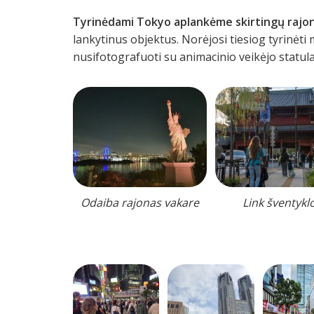
Tyrinėdami Tokyo aplankėme skirtingų rajo
lankytinus objektus. Norėjosi tiesiog tyrinėti
nusifotografuoti su animacinio veikėjo statul
Odaiba rajonas vakare
Link šventykl