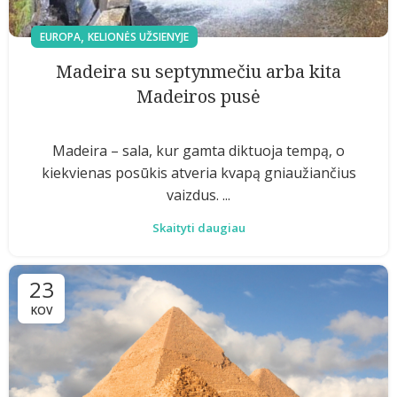
,
EUROPA
KELIONĖS UŽSIENYJE
Madeira su septynmečiu arba kita
Madeiros pusė
Madeira – sala, kur gamta diktuoja tempą, o
kiekvienas posūkis atveria kvapą gniaužiančius
vaizdus. ...
Skaityti daugiau
23
KOV