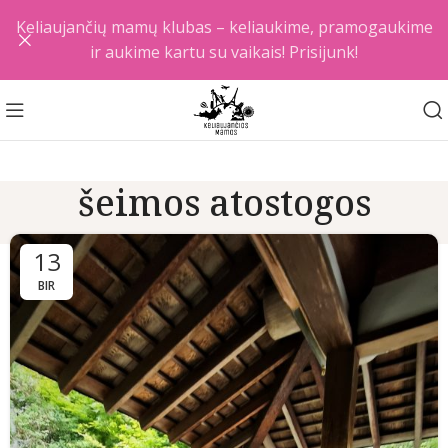
Keliaujančių mamų klubas – keliaukime, pramogaukime
ir aukime kartu su vaikais! Prisijunk!
šeimos atostogos
13
BIR