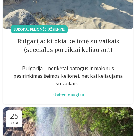
,
EUROPA
KELIONĖS UŽSIENYJE
Bulgarija: kitokia kelionė su vaikais
(specialūs poreikiai keliaujant)
Bulgarija – netikėtai patogus ir malonus
pasirinkimas šeimos kelionei, net kai keliaujama
su vaikais...
Skaityti daugiau
25
KOV