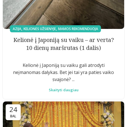
,
,
AZIJA
KELIONĖS UŽSIENYJE
MAMOS REKOMENDUOJA
Kelionė į Japoniją su vaiku – ar verta?
10 dienų maršrutas (1 dalis)
Kelionė į Japoniją su vaiku gali atrodyti
neįmanomas dalykas. Bet jei tai yra paties vaiko
svajonė? ...
Skaityti daugiau
24
BAL