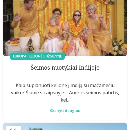
,
EUROPA
KELIONĖS UŽSIENYJE
Šeimos nuotykiai Indijoje
Kaip suplanuoti kelionę į Indiją su mažamečiu
vaiku? Šiame straipsnyje – Audros šeimos patirtis,
kel...
Skaityti daugiau