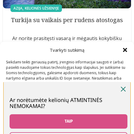
,
AZIJA
KELIONĖS UŽSIENYJE
Turkija su vaikais per rudens atostogas
Ar norite prasitęsti vasarą ir mėgautis kokybišku
poilsiu su vaikais? O kur geriausios kelionės su v...
Tvarkyti sutikimą
Skaityti daugiau
Siekdami teikti geriausią patirtį, įrenginio informacijai saugoti ir (arba)
pasiekti naudojame tokias technologijas kaip slapukus. Jei sutiksime su
šiomis technologijomis, galėsime apdoroti duomenis, tokius kaip
20
naršymo elgsena arba unikalūs ID šioje svetainėje. Nesutikimas arba
sutikimo atšaukimas gali neigiamai paveikti tam tikras funkcijas ir
RGS
funkcijas.
Ar norėtumėte kelionių ATMINTINĖS
NEMOKAMAI?
Priimti
Neigti
TAIP
Peržiūrėti nuostatas