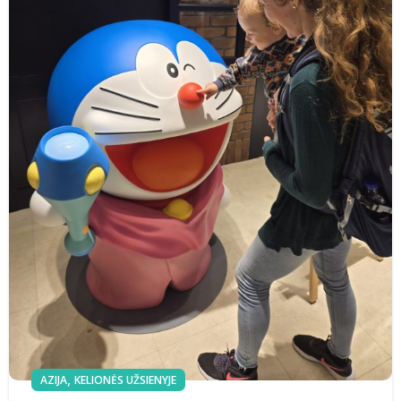
,
AZIJA
KELIONĖS UŽSIENYJE