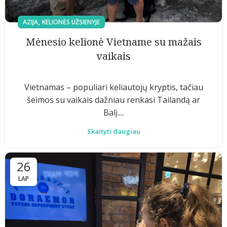
,
AZIJA
KELIONĖS UŽSIENYJE
Mėnesio kelionė Vietname su mažais
vaikais
Vietnamas – populiari keliautojų kryptis, tačiau
šeimos su vaikais dažniau renkasi Tailandą ar
Balį....
Skaityti daugiau
26
LAP