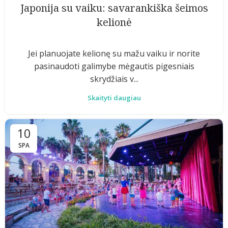
Japonija su vaiku: savarankiška šeimos
kelionė
Jei planuojate kelionę su mažu vaiku ir norite
pasinaudoti galimybe mėgautis pigesniais
skrydžiais v...
Skaityti daugiau
10
SPA