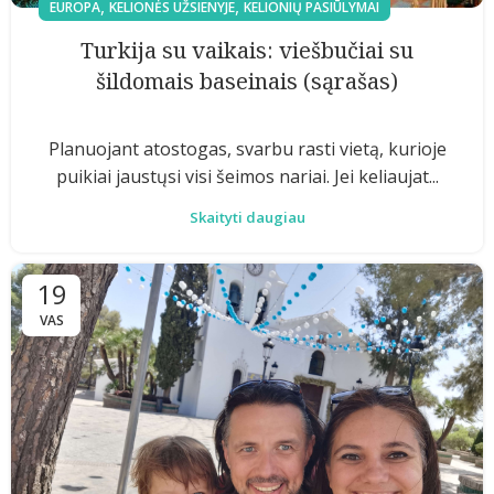
,
,
EUROPA
KELIONĖS UŽSIENYJE
KELIONIŲ PASIŪLYMAI
Turkija su vaikais: viešbučiai su
šildomais baseinais (sąrašas)
Planuojant atostogas, svarbu rasti vietą, kurioje
puikiai jaustųsi visi šeimos nariai. Jei keliaujat...
Skaityti daugiau
19
VAS