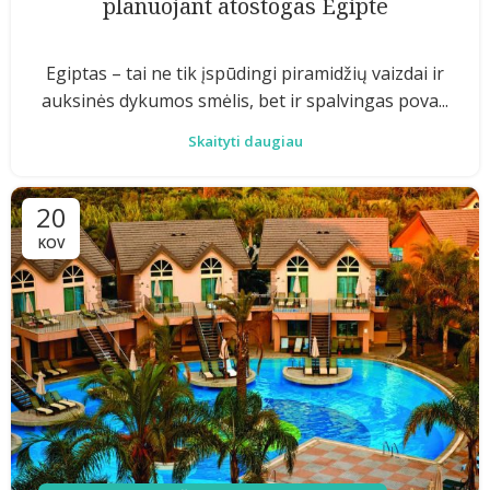
planuojant atostogas Egipte
Egiptas – tai ne tik įspūdingi piramidžių vaizdai ir
auksinės dykumos smėlis, bet ir spalvingas pova...
Skaityti daugiau
20
KOV