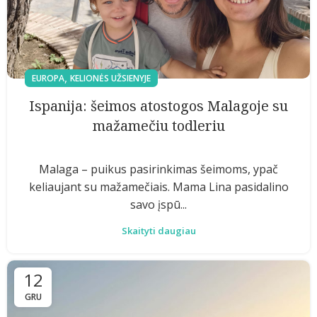
,
EUROPA
KELIONĖS UŽSIENYJE
Ispanija: šeimos atostogos Malagoje su
mažamečiu todleriu
Malaga – puikus pasirinkimas šeimoms, ypač
keliaujant su mažamečiais. Mama Lina pasidalino
savo įspū...
Skaityti daugiau
12
GRU