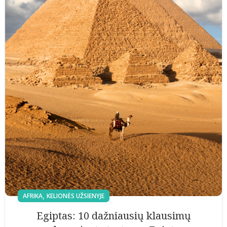
,
AFRIKA
KELIONĖS UŽSIENYJE
Egiptas: 10 dažniausių klausimų