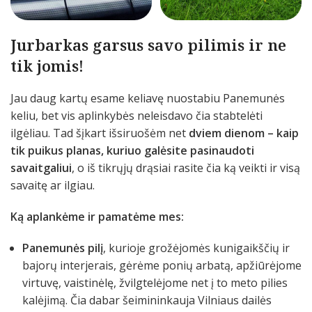
Jurbarkas garsus savo pilimis ir ne
tik jomis!
Jau daug kartų esame keliavę nuostabiu Panemunės
keliu, bet vis aplinkybės neleisdavo čia stabtelėti
ilgėliau. Tad šįkart išsiruošėm net
dviem dienom – kaip
tik puikus planas, kuriuo galėsite pasinaudoti
savaitgaliui
, o iš tikrųjų drąsiai rasite čia ką veikti ir visą
savaitę ar ilgiau.
Ką aplankėme ir pamatėme mes:
Panemunės pilį
, kurioje grožėjomės kunigaikščių ir
bajorų interjerais, gėrėme ponių arbatą, apžiūrėjome
virtuvę, vaistinėlę, žvilgtelėjome net į to meto pilies
kalėjimą. Čia dabar šeimininkauja Vilniaus dailės