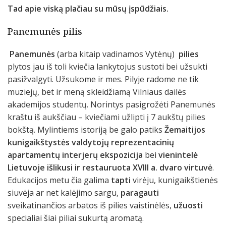
Tad apie viską plačiau su mūsų įspūdžiais.
Panemunės pilis
Panemunės
(arba kitaip vadinamos Vytėnų)
pilies
plytos jau iš toli kviečia lankytojus sustoti bei užsukti
pasižvalgyti. Užsukome ir mes. Pilyje radome ne tik
muziejų, bet ir meną skleidžiamą Vilniaus dailės
akademijos studentų. Norintys pasigrožėti Panemunės
kraštu iš aukščiau – kviečiami užlipti į 7 aukštų pilies
bokštą. Mylintiems istoriją be galo patiks
Žemaitijos
kunigaikštystės valdytojų reprezentacinių
apartamentų interjerų ekspozicija
bei
vienintelė
Lietuvoje išlikusi ir restauruota XVIII a. dvaro virtuvė
.
Edukacijos metu čia galima
tapti
virėju, kunigaikštienės
siuvėja ar net kalėjimo sargu,
paragauti
sveikatinančios arbatos iš pilies vaistinėlės,
užuosti
specialiai šiai piliai sukurtą aromatą.