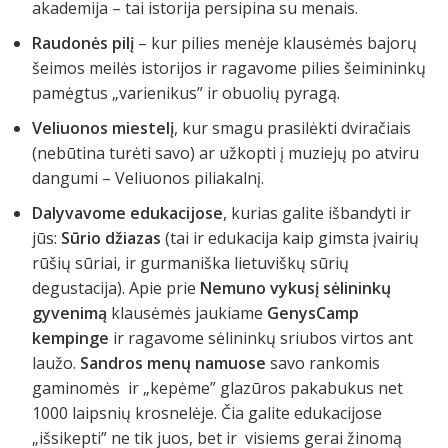
akademija – tai istorija persipina su menais.
Raudonės pilį
– kur pilies menėje klausėmės bajorų
šeimos meilės istorijos ir ragavome pilies šeimininkų
pamėgtus „varienikus” ir obuolių pyragą.
Veliuonos miestelį
, kur smagu prasilėkti dviračiais
(nebūtina turėti savo) ar užkopti į muziejų po atviru
dangumi – Veliuonos piliakalnį.
Dalyvavome edukacijose
, kurias galite išbandyti ir
jūs:
Sūrio džiazas
(tai ir edukacija kaip gimsta įvairių
rūšių sūriai, ir gurmaniška lietuviškų sūrių
degustacija). Apie prie
Nemuno vykusį sėlininkų
gyvenimą
klausėmės jaukiame
GenysCamp
kempinge
ir ragavome sėlininkų sriubos virtos ant
laužo.
Sandros menų namuose
savo rankomis
gaminomės ir „kepėme” glazūros pakabukus net
1000 laipsnių krosnelėje. Čia galite edukacijose
„išsikepti” ne tik juos, bet ir visiems gerai žinomą