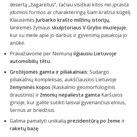
desertą „žagarėlius”, tačiau visiškai kitos nei įprasta
įdomios formos ar charakteringą šiam kraštui kūgelį.
Klausėmės
Jurbarko krašto milžinų istorijų
,
lankėmės žymaus
skulptoriaus V.Grybo muziejuje
,
kur su meile apie jo darbus ir gyvenimą pasakoja jo
anūkė.
Pravažiavome per Nemuną
ilgiausiu Lietuvoje
automobilių tiltu
.
Grožėjomės gamta ir piliakalniais:
Sudargo
piliakalnių kompleksas, aukščiausios Lietuvoje
žemyninės kopos
(Kaskalnio geomorfologinis
draustinis) ir
žmonių nepaliesta gamta
Karšuvos
girioje, kur galite sutikti laisvai gyvenančius elnius,
šernus ar briedžius.
Galima pamatyti unikalią
prezidentūrą po žeme
ir
raketų bazę
.