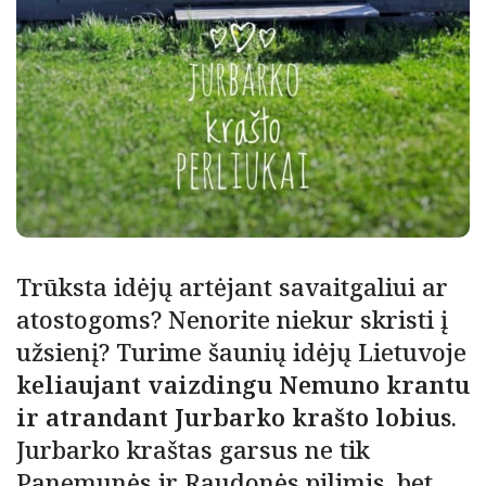
Trūksta idėjų artėjant savaitgaliui ar
atostogoms? Nenorite niekur skristi į
užsienį? Turime šaunių idėjų Lietuvoje
keliaujant vaizdingu Nemuno krantu
ir atrandant Jurbarko krašto lobius
.
Jurbarko kraštas garsus ne tik
Panemunės ir Raudonės pilimis, bet