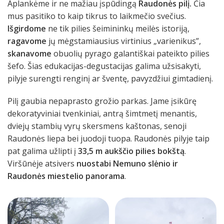
Aplankėme ir ne mažiau įspūdingą
Raudonės pilį.
Čia
mus pasitiko to kaip tikrus to laikmečio svečius.
Išgirdome
ne tik pilies šeimininkų meilės istoriją,
ragavome
jų mėgstamiausius virtinius „varienikus”,
skanavome
obuolių pyrago galantiškai pateikto pilies
šefo. Šias edukacijas-degustacijas galima užsisakyti,
pilyje surengti renginį ar šventę, pavyzdžiui gimtadienį.
Pilį gaubia nepaprasto grožio parkas. Jame įsikūrę
dekoratyviniai tvenkiniai, antrą šimtmetį menantis,
dviejų stambių vyrų skersmens kaštonas, senoji
Raudonės liepa bei juodoji tuopa. Raudonės pilyje taip
pat galima užlipti į
33,5 m aukščio pilies bokštą
.
Viršūnėje atsivers
nuostabi Nemuno slėnio ir
Raudonės miestelio panorama
.