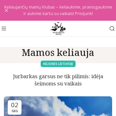
Keliaujančių mamų klubas – keliaukime, pramogaukime
ir aukime kartu su vaikais! Prisijunk!
Mamos keliauja
KELIONĖS LIETUVOJE
Jurbarkas garsus ne tik pilimis: idėja
šeimoms su vaikais
02
GEG