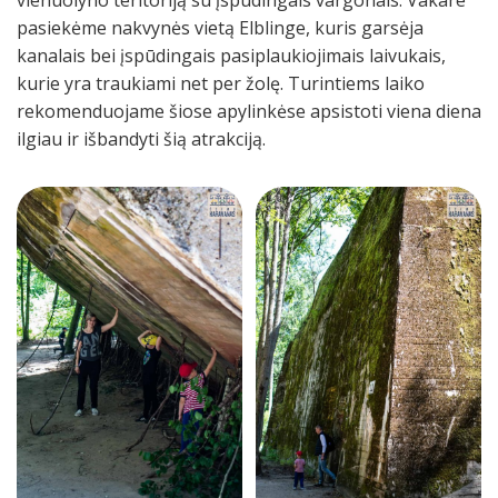
pasiekėme nakvynės vietą Elblinge, kuris garsėja
kanalais bei įspūdingais pasiplaukiojimais laivukais,
kurie yra traukiami net per žolę. Turintiems laiko
rekomenduojame šiose apylinkėse apsistoti viena diena
ilgiau ir išbandyti šią atrakciją.