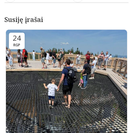
Susiję įrašai
24
RGP