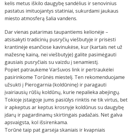
kelis metus iškilo daugybę sandėlius ir senovinius
pastatus imituojantys statiniai, sukurdami jaukaus
miesto atmosferą šalia vandens.
Dar vienas patarimas taupantiems kelionėje –
atsisakyti tradicinių pusryčių viešbutyje ir prisėsti
krantinėje esančiose kavinukėse, kur (kartais net už
mažesnę kainą, nei viešbutyje) galite pasimėgauti
gausiais pusryčiais su vaizdu į senamiestį.
Popiet patraukėme Varšuvos link ir pertraukėlei
pasirinkome Torūnės miestelį. Ten rekomenduojame
užsukti į Pierogarnia (koldūninę) ir paragauti
įvairiausių rūšių koldūnų, kurie nepalieka abejingų.
Tokioje įstaigoje jums pasiūlys rinktis ne tik virtus, bet
ir apkeptus ar keptus krosnyje koldūnus su daugybę
įdarų ir pagardinamų skirtingais padažais. Net galva
apsvaigsta, kol išsirenkama.
Torūnė taip pat garsėja skaniais ir kvapniais