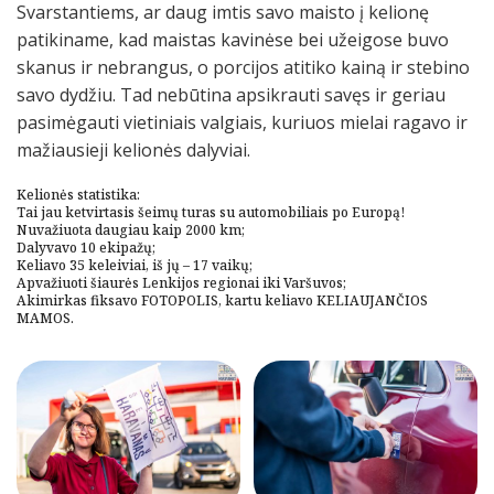
Svarstantiems, ar daug imtis savo maisto į kelionę
patikiname, kad maistas kavinėse bei užeigose buvo
skanus ir nebrangus, o porcijos atitiko kainą ir stebino
savo dydžiu. Tad nebūtina apsikrauti savęs ir geriau
pasimėgauti vietiniais valgiais, kuriuos mielai ragavo ir
mažiausieji kelionės dalyviai.
Kelionės statistika:
Tai jau ketvirtasis šeimų turas su automobiliais po Europą!
Nuvažiuota daugiau kaip 2000 km;
Dalyvavo 10 ekipažų;
Keliavo 35 keleiviai, iš jų – 17 vaikų;
Apvažiuoti šiaurės Lenkijos regionai iki Varšuvos;
Akimirkas fiksavo FOTOPOLIS, kartu keliavo KELIAUJANČIOS
MAMOS.