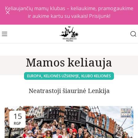
Keliaujančių mamų klubas – keliaukime, pramogaukime
ir aukime kartu su vaikais! Prisijunk!
Mamos keliauja
,
,
EUROPA
KELIONĖS UŽSIENYJE
KLUBO KELIONĖS
Neatrastoji šiaurinė Lenkija
15
RGP