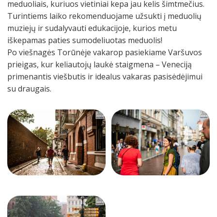
meduoliais, kuriuos vietiniai kepa jau kelis šimtmečius.
Turintiems laiko rekomenduojame užsukti į meduolių
muziejų ir sudalyvauti edukacijoje, kurios metu
iškepamas paties sumodeliuotas meduolis!
Po viešnagės Torūnėje vakarop pasiekiame Varšuvos
prieigas, kur keliautojų laukė staigmena – Veneciją
primenantis viešbutis ir idealus vakaras pasisėdėjimui
su draugais.