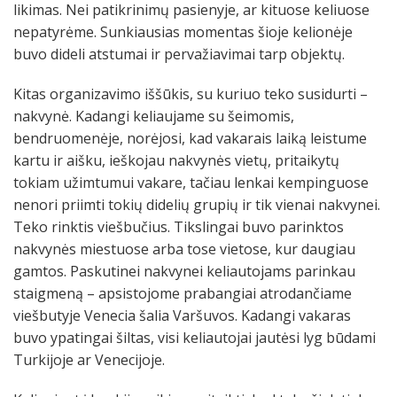
likimas. Nei patikrinimų pasienyje, ar kituose keliuose
nepatyrėme. Sunkiausias momentas šioje kelionėje
buvo dideli atstumai ir pervažiavimai tarp objektų.
Kitas organizavimo iššūkis, su kuriuo teko susidurti –
nakvynė. Kadangi keliaujame su šeimomis,
bendruomenėje, norėjosi, kad vakarais laiką leistume
kartu ir aišku, ieškojau nakvynės vietų, pritaikytų
tokiam užimtumui vakare, tačiau lenkai kempinguose
nenori priimti tokių didelių grupių ir tik vienai nakvynei.
Teko rinktis viešbučius. Tikslingai buvo parinktos
nakvynės miestuose arba tose vietose, kur daugiau
gamtos. Paskutinei nakvynei keliautojams parinkau
staigmeną – apsistojome prabangiai atrodančiame
viešbutyje Venecia šalia Varšuvos. Kadangi vakaras
buvo ypatingai šiltas, visi keliautojai jautėsi lyg būdami
Turkijoje ar Venecijoje.