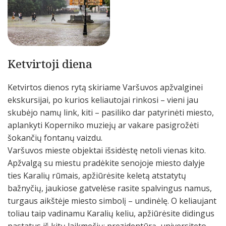
Ketvirtoji diena
Ketvirtos dienos rytą skiriame Varšuvos apžvalginei
ekskursijai, po kurios keliautojai rinkosi – vieni jau
skubėjo namų link, kiti – pasiliko dar patyrinėti miesto,
aplankyti Koperniko muziejų ar vakare pasigrožėti
šokančių fontanų vaizdu.
Varšuvos mieste objektai išsidėstę netoli vienas kito.
Apžvalgą su miestu pradėkite senojoje miesto dalyje
ties Karalių rūmais, apžiūrėsite keletą atstatytų
bažnyčių, jaukiose gatvelėse rasite spalvingus namus,
turgaus aikštėje miesto simbolį – undinėlę. O keliaujant
toliau taip vadinamu Karalių keliu, apžiūrėsite didingus
pastatus iš kitų laikmečių: prezidentūrą, universiteto