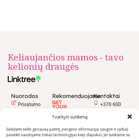
Keliaujančios mamos - tavo
kelionių draugės
Nuorodos
Rekomenduojame
Kontaktai
Privatumo
+370 600
politika
03600
Tvarkyti sutikimą
Prekių
info@keliaujanci
pirkimo –
Siekdami teikti geriausią patirtį, įrenginio informacijai saugoti ir (arba)
pasiekti naudojame tokias technologijas kaip slapukus. Jei sutiksime su
pardavimo