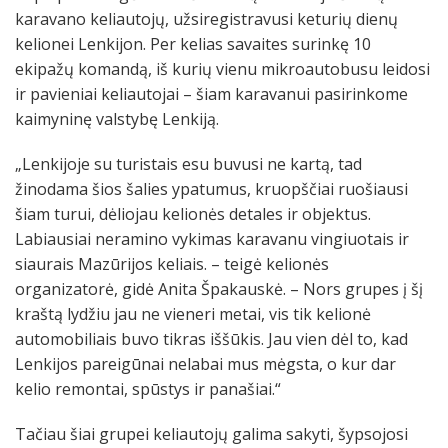
karavano keliautojų, užsiregistravusi keturių dienų
kelionei Lenkijon. Per kelias savaites surinkę 10
ekipažų komandą, iš kurių vienu mikroautobusu leidosi
ir pavieniai keliautojai – šiam karavanui pasirinkome
kaimyninę valstybę Lenkiją.
„Lenkijoje su turistais esu buvusi ne kartą, tad
žinodama šios šalies ypatumus, kruopščiai ruošiausi
šiam turui, dėliojau kelionės detales ir objektus.
Labiausiai neramino vykimas karavanu vingiuotais ir
siaurais Mazūrijos keliais. – teigė kelionės
organizatorė, gidė Anita Špakauskė. – Nors grupes į šį
kraštą lydžiu jau ne vieneri metai, vis tik kelionė
automobiliais buvo tikras iššūkis. Jau vien dėl to, kad
Lenkijos pareigūnai nelabai mus mėgsta, o kur dar
kelio remontai, spūstys ir panašiai.“
Tačiau šiai grupei keliautojų galima sakyti, šypsojosi