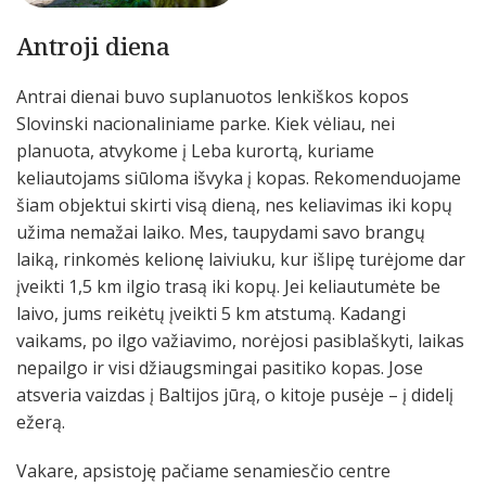
Antroji diena
Antrai dienai buvo suplanuotos lenkiškos kopos
Slovinski nacionaliniame parke. Kiek vėliau, nei
planuota, atvykome į Leba kurortą, kuriame
keliautojams siūloma išvyka į kopas. Rekomenduojame
šiam objektui skirti visą dieną, nes keliavimas iki kopų
užima nemažai laiko. Mes, taupydami savo brangų
laiką, rinkomės kelionę laiviuku, kur išlipę turėjome dar
įveikti 1,5 km ilgio trasą iki kopų. Jei keliautumėte be
laivo, jums reikėtų įveikti 5 km atstumą. Kadangi
vaikams, po ilgo važiavimo, norėjosi pasiblaškyti, laikas
nepailgo ir visi džiaugsmingai pasitiko kopas. Jose
atsveria vaizdas į Baltijos jūrą, o kitoje pusėje – į didelį
ežerą.
Vakare, apsistoję pačiame senamiesčio centre