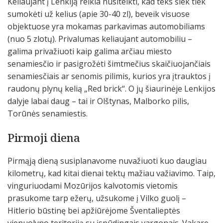
Keliaujant į Lenkiją reikia nusiteikti, kad teks šiek tiek
sumokėti už kelius (apie 30-40 zl), beveik visuose
objektuose yra mokamas parkavimas automobiliams
(nuo 5 zlotų). Privalumas keliaujant automobiliu –
galima privažiuoti kaip galima arčiau miesto
senamiesčio ir pasigrožėti šimtmečius skaičiuojančiais
senamiesčiais ar senomis pilimis, kurios yra įtrauktos į
raudonų plynų kelią „Red brick“. O jų šiaurinėje Lenkijos
dalyje labai daug – tai ir Olštynas, Malborko pilis,
Torūnės senamiestis.
Pirmoji diena
Pirmąją dieną susiplanavome nuvažiuoti kuo daugiau
kilometrų, kad kitai dienai tektų mažiau važiavimo. Taip,
vinguriuodami Mozūrijos kalvotomis vietomis
prasukome tarp ežerų, užsukome į Vilko guolį –
Hitlerio būstinę bei apžiūrėjome Šventalieptės
vienuolyno teritoriją su įspūdingais vargonais. Vakare