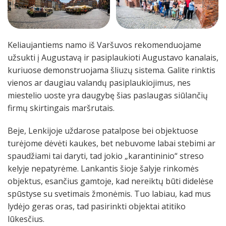
Keliaujantiems namo iš Varšuvos rekomenduojame
užsukti į Augustavą ir pasiplaukioti Augustavo kanalais,
kuriuose demonstruojama šliuzų sistema. Galite rinktis
vienos ar daugiau valandų pasiplaukiojimus, nes
miestelio uoste yra daugybę šias paslaugas siūlančių
firmų skirtingais maršrutais.
Beje, Lenkijoje uždarose patalpose bei objektuose
turėjome dėvėti kaukes, bet nebuvome labai stebimi ar
spaudžiami tai daryti, tad jokio „karantininio“ streso
kelyje nepatyrėme. Lankantis šioje šalyje rinkomės
objektus, esančius gamtoje, kad nereiktų būti didelėse
spūstyse su svetimais žmonėmis. Tuo labiau, kad mus
lydėjo geras oras, tad pasirinkti objektai atitiko
lūkesčius.