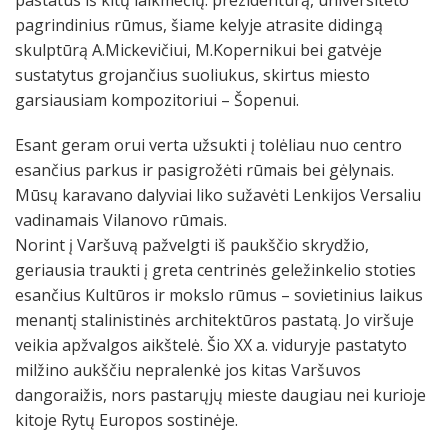
pagrindinius rūmus, šiame kelyje atrasite didingą
skulptūrą A.Mickevičiui, M.Kopernikui bei gatvėje
sustatytus grojančius suoliukus, skirtus miesto
garsiausiam kompozitoriui – Šopenui.
Esant geram orui verta užsukti į tolėliau nuo centro
esančius parkus ir pasigrožėti rūmais bei gėlynais.
Mūsų karavano dalyviai liko sužavėti Lenkijos Versaliu
vadinamais Vilanovo rūmais.
Norint į Varšuvą pažvelgti iš paukščio skrydžio,
geriausia traukti į greta centrinės geležinkelio stoties
esančius Kultūros ir mokslo rūmus – sovietinius laikus
menantį stalinistinės architektūros pastatą. Jo viršuje
veikia apžvalgos aikštelė. Šio XX a. viduryje pastatyto
milžino aukščiu nepralenkė jos kitas Varšuvos
dangoraižis, nors pastarųjų mieste daugiau nei kurioje
kitoje Rytų Europos sostinėje.