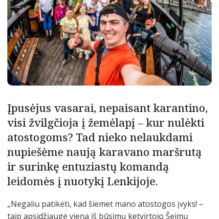
Įpusėjus vasarai, nepaisant karantino,
visi žvilgčioja į žemėlapį – kur nulėkti
atostogoms? Tad nieko nelaukdami
nupiešėme naują karavano maršrutą
ir surinkę entuziastų komandą
leidomės į nuotykį Lenkijoje.
„Negaliu patikėti, kad šiemet mano atostogos įvyks! –
taip apsidžiaugė viena iš būsimų ketvirtojo Šeimų