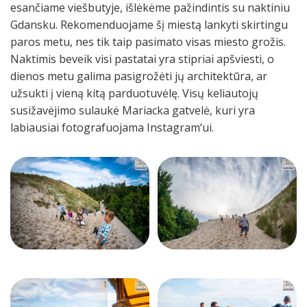
esančiame viešbutyje, išlėkėme pažindintis su naktiniu
Gdansku. Rekomenduojame šį miestą lankyti skirtingu
paros metu, nes tik taip pasimato visas miesto grožis.
Naktimis beveik visi pastatai yra stipriai apšviesti, o
dienos metu galima pasigrožėti jų architektūra, ar
užsukti į vieną kitą parduotuvėlę. Visų keliautojų
susižavėjimo sulaukė Mariacka gatvelė, kuri yra
labiausiai fotografuojama Instagram‘ui.