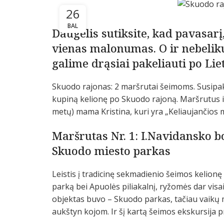
26
BAL
Daugelis sutiksite, kad pavasarį,
vienas malonumas. O ir nebelik
galime drąsiai pakeliauti po Lie
Skuodo rajonas: 2 maršrutai šeimoms. Susipaku
kupiną kelionę po Skuodo rajoną. Maršrutus išb
metų) mama Kristina, kuri yra „Keliaujančio
Maršrutas Nr. 1: I.Navidansko bo
Skuodo miesto parkas
Leistis į tradicinę sekmadienio šeimos kelion
parką bei Apuolės piliakalnį, ryžomės dar visai
objektas buvo – Skuodo parkas, tačiau vaikų m
aukštyn kojom. Ir šį kartą šeimos ekskursija 