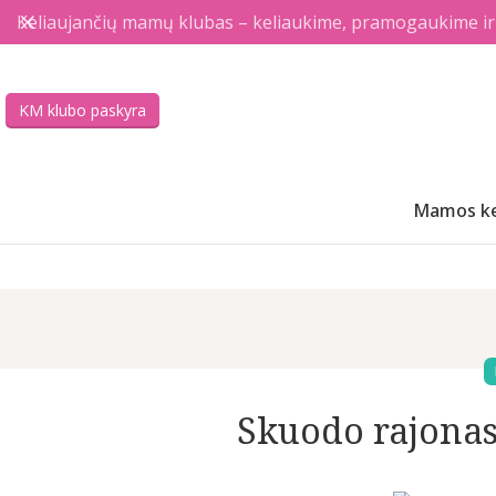
Keliaujančių mamų klubas – keliaukime, pramogaukime ir a
KM klubo paskyra
Mamos ke
Skuodo rajonas