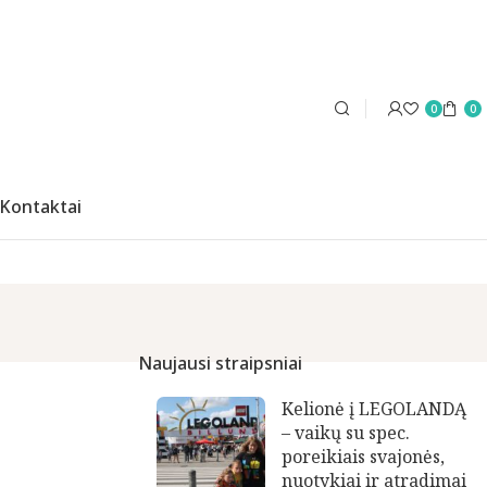
0
0
Kontaktai
Naujausi straipsniai
Kelionė į LEGOLANDĄ
– vaikų su spec.
poreikiais svajonės,
nuotykiai ir atradimai