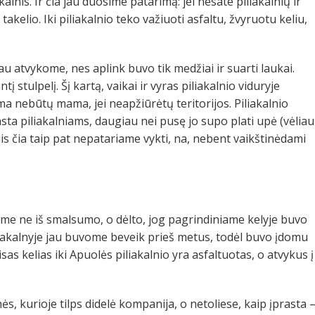
lnis. Ir čia jau duosime patarimą: jei nesate piliakalnių ir
 takelio. Iki piliakalnio teko važiuoti asfaltu, žvyruotu keliu,
jau atvykome, nes aplink buvo tik medžiai ir suarti laukai.
 stulpelį. Šį kartą, vaikai ir vyras piliakalnio viduryje
ma nebūtų mama, jei neapžiūrėtų teritorijos. Piliakalnio
rasta piliakalniams, daugiau nei pusę jo supo plati upė (vėliau
ais čia taip pat nepatariame vykti, na, nebent vaikštinėdami
kome ne iš smalsumo, o dėlto, jog pagrindiniame kelyje buvo
iliakalnyje jau buvome beveik prieš metus, todėl buvo įdomu
isas kelias iki Apuolės piliakalnio yra asfaltuotas, o atvykus į
s, kurioje tilps didelė kompanija, o netoliese, kaip įprasta 