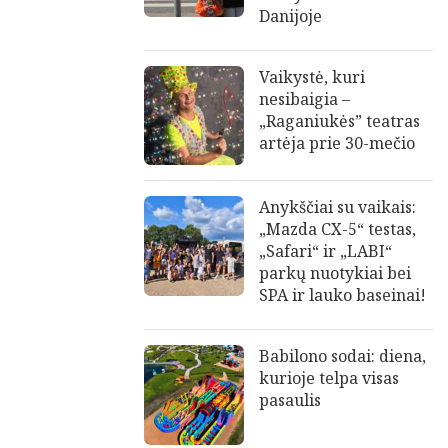
Danijoje
Vaikystė, kuri
nesibaigia –
„Raganiukės” teatras
artėja prie 30-mečio
Anykščiai su vaikais:
„Mazda CX-5“ testas,
„Safari“ ir „LABI“
parkų nuotykiai bei
SPA ir lauko baseinai!
Babilono sodai: diena,
kurioje telpa visas
pasaulis