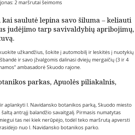
 kai saulutė lepina savo šiluma – keliauti
us judėjimo tarp savivaldybių apribojimų,
tuvą.
okite užkandžius, šokite į automobilį ir leskitės į nuotykių
andė ir savo įžvalgomis dalinasi dviejų mergaičių (3 ir 4
s mamos” ambasadorė Skuodo rajone.
tanikos parkas, Apuolės piliakalnis,
ę ir aplankyti I. Navidansko botanikos parką, Skuodo miesto
 šaltą antrąjį balandžio savaitgalį. Pirmasis numatytas
iegui tas nei kiek nerūpėjo, todėl teko maršrutą apversti
prasidėjo nuo I. Navidansko botanikos parko.