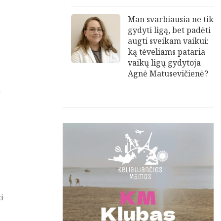
Man svarbiausia ne tik
gydyti ligą, bet padėti
augti sveikam vaikui:
ką tėveliams pataria
vaikų ligų gydytoja
Agnė Matusevičienė?
a
i