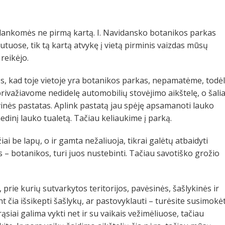
lankomės ne pirmą kartą. I. Navidansko botanikos parkas
uose, tik tą kartą atvykę į vietą pirminis vaizdas mūsų
 reikėjo.
, kad toje vietoje yra botanikos parkas, nepamatėme, todėl
privažiavome nedidelę automobilių stovėjimo aikštelę, o šali
inės pastatas. Aplink pastatą jau spėję apsamanoti lauko
 medinį lauko tualetą. Tačiau keliaukime į parką.
i be lapų, o ir gamta nežaliuoja, tikrai galėtų atbaidyti
 – botanikos, turi juos nustebinti. Tačiau savotiško grožio
 prie kurių sutvarkytos teritorijos, pavėsinės, šašlykinės ir
nt čia išsikepti šašlykų, ar pastovyklauti – turėsite susimokėt
ąsiai galima vykti net ir su vaikais vežimėliuose, tačiau