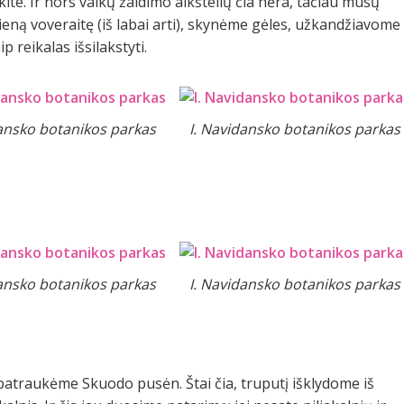
ite. Ir nors vaikų žaidimo aikštelių čia nėra, tačiau mūsų
ną voveraitę (iš labai arti), skynėme gėles, užkandžiavome
ip reikalas išsilakstyti.
dansko botanikos parkas
I. Navidansko botanikos parkas
dansko botanikos parkas
I. Navidansko botanikos parkas
 patraukėme Skuodo pusėn. Štai čia, truputį išklydome iš