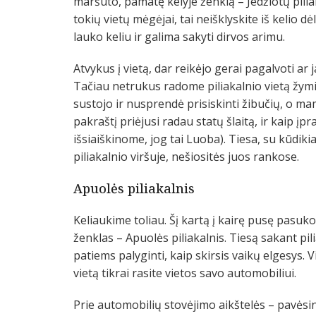
maršuto, pamatę kelyje ženklą – Jedžiotų piliaka
tokių vietų mėgėjai, tai neišklyskite iš kelio dėl
lauko keliu ir galima sakyti dirvos arimu.
Atvykus į vietą, dar reikėjo gerai pagalvoti ar 
Tačiau netrukus radome piliakalnio vietą žymintį
sustojo ir nusprendė prisiskinti žibučių, o ma
pakraštį priėjusi radau statų šlaitą, ir kaip įp
išsiaiškinome, jog tai Luoba). Tiesa, su kūdiki
piliakalnio viršuje, nešiositės juos rankose.
Apuolės piliakalnis
Keliaukime toliau. Šį kartą į kairę pusę pasu
ženklas – Apuolės piliakalnis. Tiesą sakant p
patiems palyginti, kaip skirsis vaikų elgesys. V
vietą tikrai rasite vietos savo automobiliui.
Prie automobilių stovėjimo aikštelės – pavėsinė