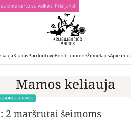
ukime kartu su vaikais! Prisijunk!
liauja
Klubas
Parduotuvė
Bendruomenė
Žemėlapis
Apie mus
Mamos keliauja
KELIONĖS LIETUVOJE
: 2 maršrutai šeimoms