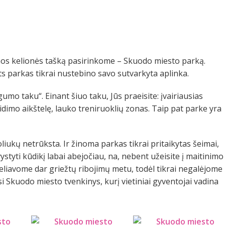
enos kelionės tašką pasirinkome – Skuodo miesto parką.
pats parkas tikrai nustebino savo sutvarkyta aplinka.
mo taku“. Einant šiuo taku, Jūs praeisite: įvairiausias
aidimo aikštelę, lauko treniruoklių zonas. Taip pat parke yra
oliukų netrūksta. Ir žinoma parkas tikrai pritaikytas šeimai,
vystyti kūdikį labai abejočiau, na, nebent užeisite į maitinimo
(keliavome dar griežtų ribojimų metu, todėl tikrai negalėjome
asi Skuodo miesto tvenkinys, kurį vietiniai gyventojai vadina