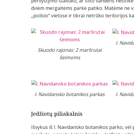
pervystymo staliuko, ar šilto vandens nesitikėk
dviem mergaitėms parke patiko. Matėme ne vie
„poilsio“ vietose ir tikrai netrūko teritorijos ka
I. Navi
Skuodo rajonas: 2 maršrutai
šeimoms
I. Navidansko botanikos parkas
I. Navi
Jedžiotų piliakalnis
Išvykus iš I. Navidansko botanikos parko, vėl