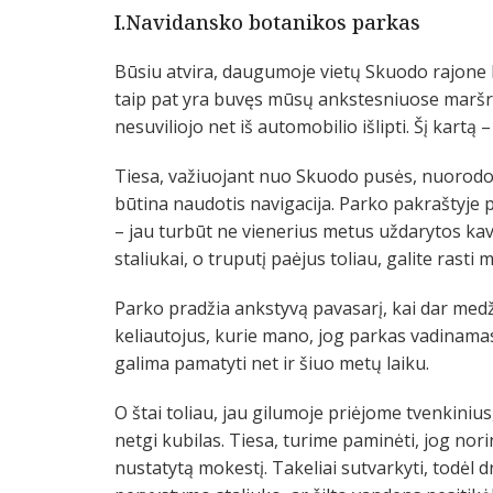
I.Navidansko botanikos parkas
Būsiu atvira, daugumoje vietų Skuodo rajone 
taip pat yra buvęs mūsų ankstesniuose maršrut
nesuviliojo net iš automobilio išlipti. Šį kartą –
Tiesa, važiuojant nuo Skuodo pusės, nuorodos
būtina naudotis navigacija. Parko pakraštyje 
– jau turbūt ne vienerius metus uždarytos kav
staliukai, o truputį paėjus toliau, galite rasti
Parko pradžia ankstyvą pavasarį, kai dar medžia
keliautojus, kurie mano, jog parkas vadinamas
galima pamatyti net ir šiuo metų laiku.
O štai toliau, jau gilumoje priėjome tvenkinius,
netgi kubilas. Tiesa, turime paminėti, jog nori
nustatytą mokestį. Takeliai sutvarkyti, todėl dr