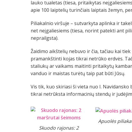
lauko tualetas (tiesa, pritaikytas neįgaliesiems
apie 100 laiptelių turinčiais laiptais žemyn, pereiti
Piliakalnio viršuje – sutvarkyta aplinka ir takel
net neįgaliesiems (tiesa, norint patekti ant pili
neprailgsta).
Žaidimo aikštelių nebuvo ir čia, tačiau kai tiek lai
pramankštinti kojas tikrai netrūko erdvės. Tači
staliukų ar vaikams maitinti pritaikytų kambari
vanduo ir maistas turėtų taip pat būti Jūsų.
Vis tik, kuo skiriasi ši vieta nuo I. Navidansk
tikrai netrūksta informacinių stendų ir judėj
Apuolės piliaka
Skuodo rajonas: 2