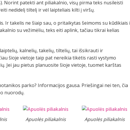
). Norint patekti ant piliakalnio, visų pirma teks nusileisti
 nedidelį tiltelį ir vėl laipteliais kilti į viršų.
is. Ir takelis ne šiaip sau, o pritaikytas šeimoms su kūdikiais 
akalnio su vežimėliu, teks eiti aplink, tačiau tikrai kelias
ptelių, kalnelių, takelių, tiltelių, tai išsikrauti ir
au šioje vietoje taip pat nereikia tikėtis rasti vystymo
ų. Jei jau pietus planuosite šioje vietoje, tuomet karštas
o botanikos parko? Informacijos gausa. Priešingai nei ten, čia
imo nuorodų.
lnis
Apuolės piliakalnis
Apuolės piliakalnis