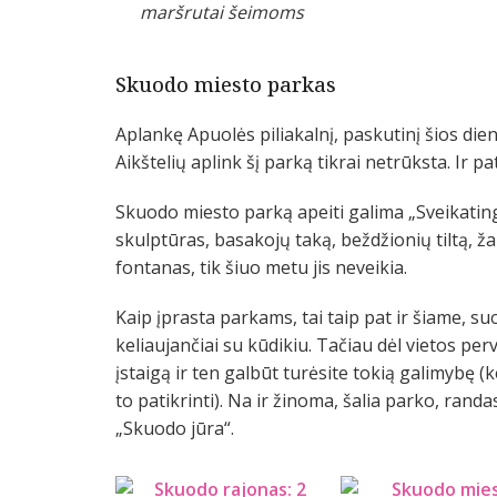
maršrutai šeimoms
Skuodo miesto parkas
Aplankę Apuolės piliakalnį, paskutinį šios di
Aikštelių aplink šį parką tikrai netrūksta. Ir 
Skuodo miesto parką apeiti galima „Sveikatingu
skulptūras, basakojų taką, beždžionių tiltą, ž
fontanas, tik šiuo metu jis neveikia.
Kaip įprasta parkams, tai taip pat ir šiame, su
keliaujančiai su kūdikiu. Tačiau dėl vietos per
įstaigą ir ten galbūt turėsite tokią galimybę 
to patikrinti). Na ir žinoma, šalia parko, rand
„Skuodo jūra“.