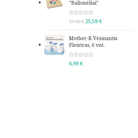
"Balionėliai"
25,59
€
31,99
€
Mother-K Vėsinantis
Pleistras, 6 vnt.
6,99
€
–