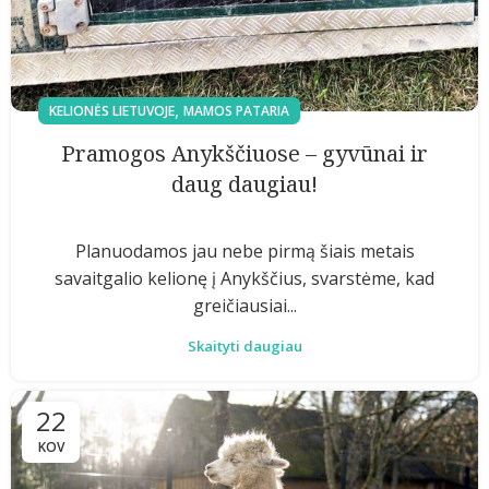
,
KELIONĖS LIETUVOJE
MAMOS PATARIA
Pramogos Anykščiuose – gyvūnai ir
daug daugiau!
Planuodamos jau nebe pirmą šiais metais
savaitgalio kelionę į Anykščius, svarstėme, kad
greičiausiai...
Skaityti daugiau
22
KOV