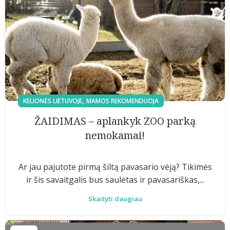
,
KELIONĖS LIETUVOJE
MAMOS REKOMENDUOJA
ŽAIDIMAS – aplankyk ZOO parką
nemokamai!
Ar jau pajutote pirmą šiltą pavasario vėją? Tikimės
ir šis savaitgalis bus saulėtas ir pavasariškas,...
Skaityti daugiau