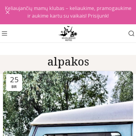
Keliaujančių mamų klubas – keliaukime, pramogaukime
ir aukime kartu su vaikais! Prisijunk!
alpakos
25
BIR