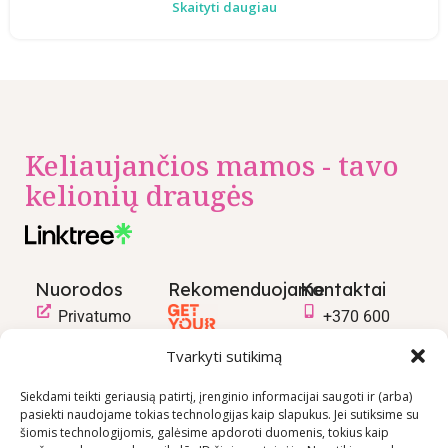
Skaityti daugiau
Keliaujančios mamos - tavo
kelionių draugės
Nuorodos
Rekomenduojame
Kontaktai
Privatumo
+370 600
politika
03600
Tvarkyti sutikimą
Prekių
info@keliaujanci
pirkimo –
Siekdami teikti geriausią patirtį, įrenginio informacijai saugoti ir (arba)
pasiekti naudojame tokias technologijas kaip slapukus. Jei sutiksime su
pardavimo
šiomis technologijomis, galėsime apdoroti duomenis, tokius kaip
taisyklės