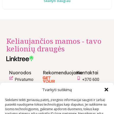
Skaityti daugiau
Keliaujančios mamos - tavo
kelionių draugės
Nuorodos
Rekomenduojame
Kontaktai
Privatumo
+370 600
politika
03600
Tvarkyti sutikimą
Prekių
info@keliaujanci
pirkimo –
Siekdami teikti geriausią patirtį, įrenginio informacijai saugoti ir (arba)
pasiekti naudojame tokias technologijas kaip slapukus. Jei sutiksime su
pardavimo
šiomis technologijomis, galėsime apdoroti duomenis, tokius kaip
taisyklės
naršymo elgsena arba unikalūs ID šioje svetainėje. Nesutikimas arba