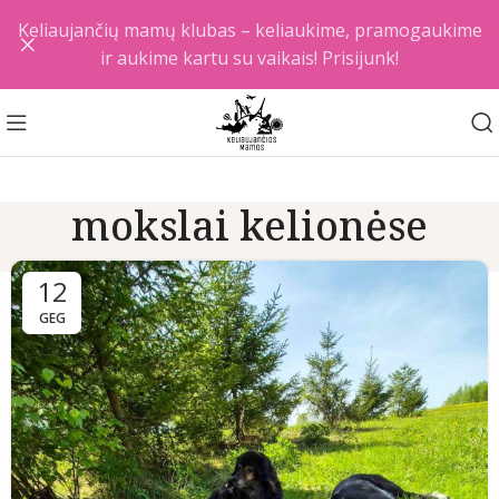
Keliaujančių mamų klubas – keliaukime, pramogaukime
ir aukime kartu su vaikais! Prisijunk!
mokslai kelionėse
12
GEG