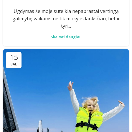
Ugdymas šeimoje suteikia nepaprastai vertingą
galimybę vaikams ne tik mokytis lanksčiau, bet ir
tyri...
Skaityti daugiau
15
BAL