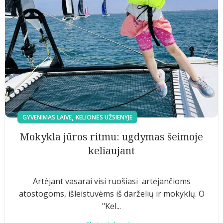
,
GYVENIMAS LAIVE
KELIONĖS UŽSIENYJE
Mokykla jūros ritmu: ugdymas šeimoje
keliaujant
Artėjant vasarai visi ruošiasi artėjančioms
atostogoms, išleistuvėms iš darželių ir mokyklų. O
"Kel...