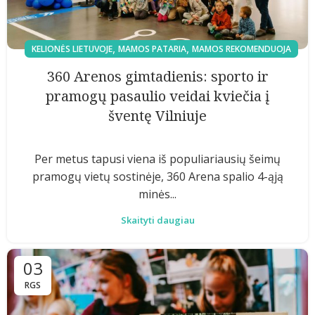
,
,
KELIONĖS LIETUVOJE
MAMOS PATARIA
MAMOS REKOMENDUOJA
360 Arenos gimtadienis: sporto ir
pramogų pasaulio veidai kviečia į
šventę Vilniuje
Per metus tapusi viena iš populiariausių šeimų
pramogų vietų sostinėje, 360 Arena spalio 4-ąją
minės...
Skaityti daugiau
03
RGS