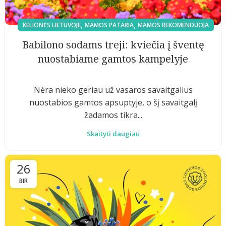
,
,
KELIONĖS LIETUVOJE
MAMOS PATARIA
MAMOS REKOMENDUOJA
Babilono sodams treji: kviečia į šventę
nuostabiame gamtos kampelyje
Nėra nieko geriau už vasaros savaitgalius
nuostabios gamtos apsuptyje, o šį savaitgalį
žadamos tikra...
Skaityti daugiau
26
BIR