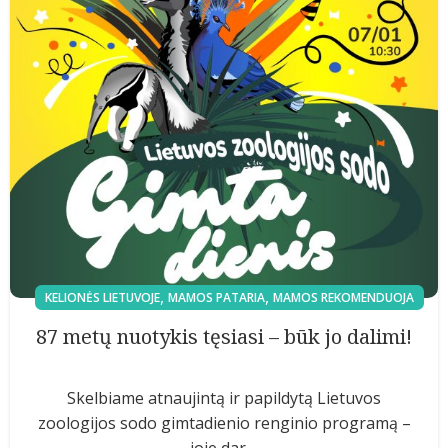
,
,
KELIONĖS LIETUVOJE
MAMOS PATARIA
MAMOS REKOMENDUOJA
87 metų nuotykis tęsiasi – būk jo dalimi!
Skelbiame atnaujintą ir papildytą Lietuvos
zoologijos sodo gimtadienio renginio programą –
joje dar ...