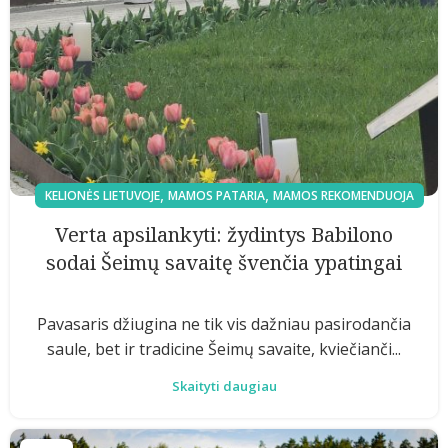
,
,
KELIONĖS LIETUVOJE
MAMOS PATARIA
MAMOS REKOMENDUOJA
Verta apsilankyti: žydintys Babilono
sodai Šeimų savaitę švenčia ypatingai
Pavasaris džiugina ne tik vis dažniau pasirodančia
saule, bet ir tradicine Šeimų savaite, kviečianči...
Skaityti daugiau