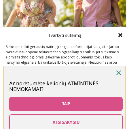
Tvarkyti sutikimą
Siekdami teikti geriausią patirtį, įrenginio informacijai saugoti ir (arba)
pasiekti naudojame tokias technologijas kaip slapukus. Jei sutiksime su
šiomis technologijomis, galėsime apdoroti duomenis, tokius kaip
naršymo elgsena arba unikalūs ID šioje svetainėje. Nesutikimas arba
sutikimo atšaukimas gali neigiamai paveikti tam tikras funkcijas ir
funkcijas.
,
,
KELIONĖS LIETUVOJE
MAMOS PATARIA
MAMOS REKOMENDUOJA
Ar norėtumėte kelionių ATMINTINĖS
NEMOKAMAI?
Priimti
Pramogos šeimai 2025: kaip smagiai
praleisti laiką bet kokiu oru
Neigti
TAIP
Peržiūrėti nuostatas
Ieškodami pramogų šeimai Vilniuje, mes atradome
ATSISAKYSIU
stulbinantį pasirinkimą – daugiau nei 150
0
Slapukų politika
Kontaktai