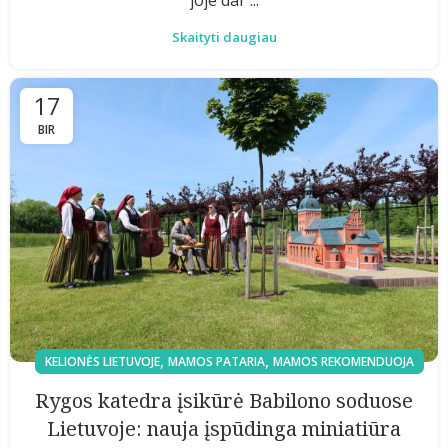
Skaityti daugiau
17
BIR
,
,
KELIONĖS LIETUVOJE
MAMOS PATARIA
MAMOS REKOMENDUOJA
Rygos katedra įsikūrė Babilono soduose
Lietuvoje: nauja įspūdinga miniatiūra