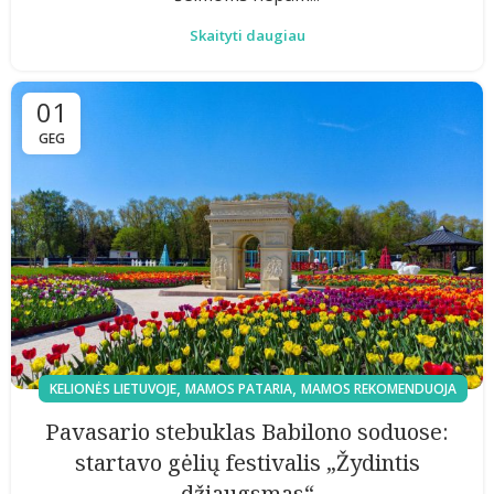
Skaityti daugiau
01
GEG
,
,
KELIONĖS LIETUVOJE
MAMOS PATARIA
MAMOS REKOMENDUOJA
Pavasario stebuklas Babilono soduose:
startavo gėlių festivalis „Žydintis
džiaugsmas“