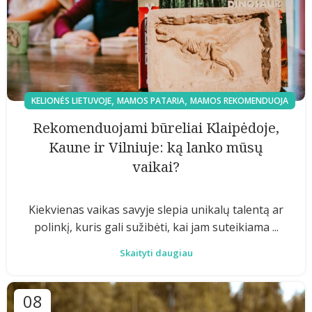
,
,
KELIONĖS LIETUVOJE
MAMOS PATARIA
MAMOS REKOMENDUOJA
Rekomenduojami būreliai Klaipėdoje,
Kaune ir Vilniuje: ką lanko mūsų
vaikai?
Kiekvienas vaikas savyje slepia unikalų talentą ar
polinkį, kuris gali sužibėti, kai jam suteikiama ...
Skaityti daugiau
08