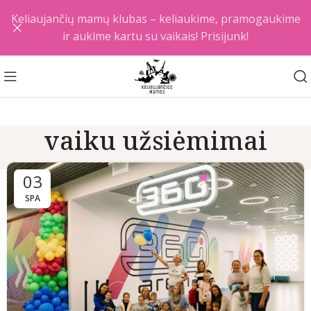
Keliaujančių mamų klubas – keliaukime, pramogaukime
ir aukime kartu su vaikais! Prisijunk!
vaiku užsiėmimai
03
SPA