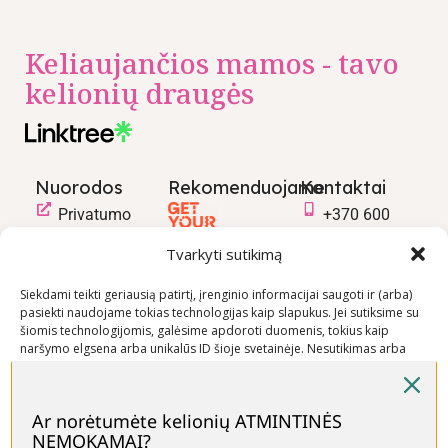
Keliaujančios mamos - tavo
kelionių draugės
Nuorodos
Rekomenduojame
Kontaktai
Privatumo
+370 600
politika
03600
Tvarkyti sutikimą
Prekių
info@keliaujanci
pirkimo –
Siekdami teikti geriausią patirtį, įrenginio informacijai saugoti ir (arba)
pasiekti naudojame tokias technologijas kaip slapukus. Jei sutiksime su
pardavimo
šiomis technologijomis, galėsime apdoroti duomenis, tokius kaip
taisyklės
naršymo elgsena arba unikalūs ID šioje svetainėje. Nesutikimas arba
Prekių
sutikimo atšaukimas gali neigiamai paveikti tam tikras funkcijas ir
funkcijas.
pristatymo
sąlygos
Ar norėtumėte kelionių ATMINTINĖS
NEMOKAMAI?
Priimti