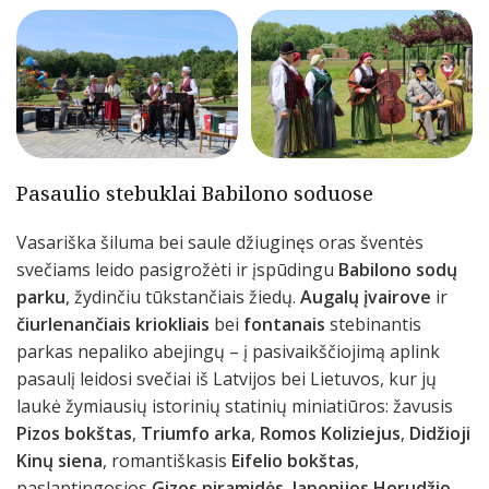
Pasaulio stebuklai Babilono soduose
Vasariška šiluma bei saule džiuginęs oras šventės
svečiams leido pasigrožėti ir įspūdingu
Babilono sodų
parku
, žydinčiu tūkstančiais žiedų.
Augalų įvairove
ir
čiurlenančiais kriokliais
bei
fontanais
stebinantis
parkas nepaliko abejingų – į pasivaikščiojimą aplink
pasaulį leidosi svečiai iš Latvijos bei Lietuvos, kur jų
laukė žymiausių istorinių statinių miniatiūros: žavusis
Pizos bokštas
,
Triumfo arka
,
Romos Koliziejus
,
Didžioji
Kinų siena
, romantiškasis
Eifelio bokštas
,
paslaptingosios
Gizos piramidės
,
Japonijos Horudžio