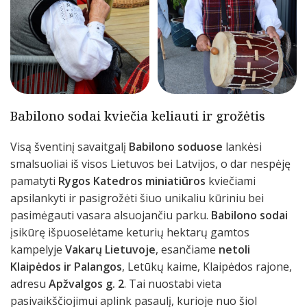
Babilono sodai kviečia keliauti ir grožėtis
Visą šventinį savaitgalį
Babilono soduose
lankėsi
smalsuoliai iš visos Lietuvos bei Latvijos, o dar nespėję
pamatyti
Rygos Katedros miniatiūros
kviečiami
apsilankyti ir pasigrožėti šiuo unikaliu kūriniu bei
pasimėgauti vasara alsuojančiu parku.
Babilono sodai
įsikūrę išpuoselėtame keturių hektarų gamtos
kampelyje
Vakarų Lietuvoje
, esančiame
netoli
Klaipėdos ir Palangos
, Letūkų kaime, Klaipėdos rajone,
adresu
Apžvalgos g. 2
. Tai nuostabi vieta
pasivaikščiojimui aplink pasaulį, kurioje nuo šiol