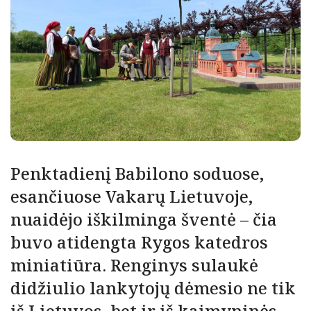
Penktadienį Babilono soduose,
esančiuose Vakarų Lietuvoje,
nuaidėjo iškilminga šventė – čia
buvo atidengta Rygos katedros
miniatiūra. Renginys sulaukė
didžiulio lankytojų dėmesio ne tik
iš Lietuvos, bet ir iš kaimyninės