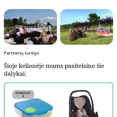
Partnerių turinys
Šioje kelionėje mums pasiteisino šie
dalykai:
IŠPARDUOT
IŠ
A