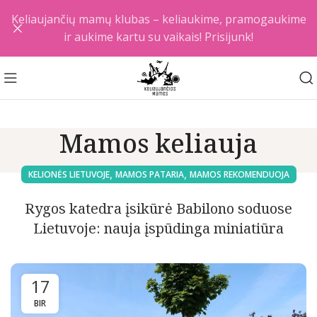
Keliaujančių mamų klubas – keliaukime, pramogaukime
ir aukime kartu su vaikais! Prisijunk!
Mamos keliauja
,
,
KELIONĖS LIETUVOJE
MAMOS PATARIA
MAMOS REKOMENDUOJA
Rygos katedra įsikūrė Babilono soduose
Lietuvoje: nauja įspūdinga miniatiūra
17
BIR