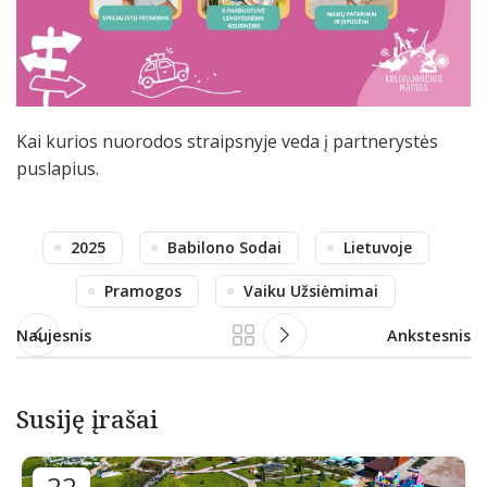
Kai kurios nuorodos straipsnyje veda į partnerystės
puslapius.
2025
Babilono Sodai
Lietuvoje
Pramogos
Vaiku Užsiėmimai
Naujesnis
Ankstesnis
Susiję įrašai
22