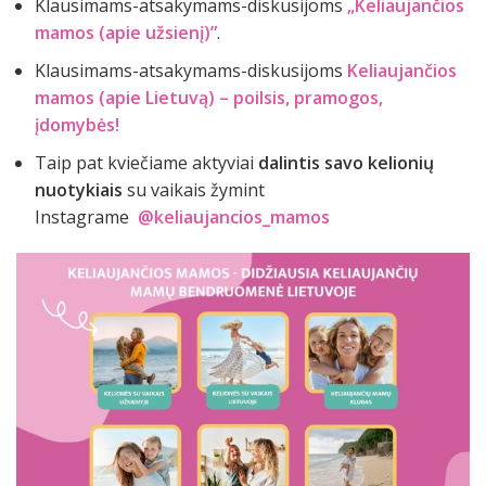
Klausimams-atsakymams-diskusijoms
„Keliaujančios
mamos (apie užsienį)”
.
Klausimams-atsakymams-diskusijoms
Keliaujančios
mamos (apie Lietuvą) – poilsis, pramogos,
įdomybės!
Taip pat kviečiame aktyviai
dalintis savo kelionių
nuotykiais
su vaikais žymint
Instagrame
@keliaujancios_mamos