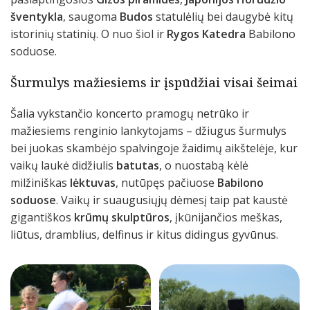
šventykla
, saugoma
Budos
statulėlių bei daugybė kitų
istorinių statinių. O nuo šiol ir
Rygos Katedra
Babilono
soduose.
Šurmulys mažiesiems ir įspūdžiai visai šeimai
Šalia vykstančio koncerto pramogų netrūko ir
mažiesiems renginio lankytojams – džiugus šurmulys
bei juokas skambėjo spalvingoje žaidimų aikštelėje, kur
vaikų laukė didžiulis
batutas
, o nuostabą kėlė
milžiniškas
lėktuvas
, nutūpęs pačiuose
Babilono
soduose
. Vaikų ir suaugusiųjų dėmesį taip pat kaustė
gigantiškos
krūmų skulptūros
, įkūnijančios meškas,
liūtus, dramblius, delfinus ir kitus didingus gyvūnus.