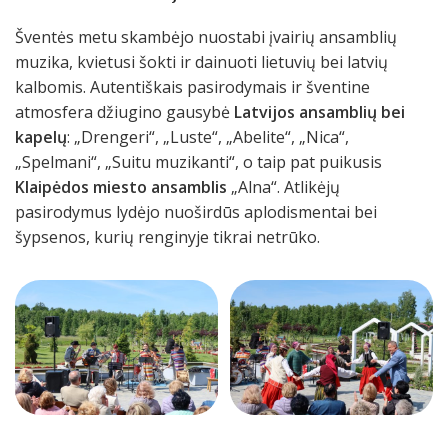
Šventės metu skambėjo nuostabi įvairių ansamblių
muzika, kvietusi šokti ir dainuoti lietuvių bei latvių
kalbomis. Autentiškais pasirodymais ir šventine
atmosfera džiugino gausybė
Latvijos ansamblių bei
kapelų
: „Drengeri“, „Luste“, „Abelite“, „Nica“,
„Spelmani“, „Suitu muzikanti“, o taip pat puikusis
Klaipėdos miesto ansamblis
„Alna“. Atlikėjų
pasirodymus lydėjo nuoširdūs aplodismentai bei
šypsenos, kurių renginyje tikrai netrūko.