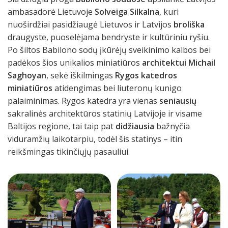
ambasadorė Lietuvoje
Solveiga Silkalna
, kuri
nuoširdžiai pasidžiaugė Lietuvos ir Latvijos
broliška
draugyste, puoselėjama bendryste ir kultūriniu ryšiu.
Po šiltos Babilono sodų įkūrėjų sveikinimo kalbos bei
padėkos šios unikalios miniatiūros
architektui Michail
Saghoyan
, sekė iškilmingas
Rygos katedros
miniatiūros
atidengimas bei liuteronų kunigo
palaiminimas. Rygos katedra yra vienas
seniausių
sakralinės architektūros statinių Latvijoje ir visame
Baltijos regione, tai taip pat
didžiausia
bažnyčia
viduramžių laikotarpiu, todėl šis statinys – itin
reikšmingas tikinčiųjų pasauliui.