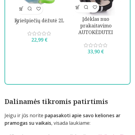
Įdėklas nuo
Priešpiečių dėžutė 2L
prakaitavimo
AUTOKĖDUTEI
22,99
€
SE
33,90
€
Dalinamės tikromis patirtimis
Jeigu ir jūs norite
papasakoti apie savo keliones ar
pramogas su vaikais
, visada laukiame: