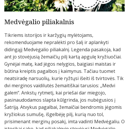
Medvėgalio piliakalnis
Tikriems istorijos ir karžygių mylėtojams,
rekomenduojame nepralėkti pro šalį ir aplankyti
didingąjį Medvėgalio piliakalnį. Legenda pasakoja, kad
ant jo stovėjusią žemaičių pilį kartą apgulę kryžiuočiai.
Gynėjai matę, kad jėgos nelygios, baigiasi maistas ir
būtina kreiptis pagalbos į kaimynus. Tačiau tuomet
neatsiradę narsuolių, kurie ryžtųsi išeiti iš tvirtovės. Tik
dvi merginos vaidilutės žemaitiškai tarusios: „Medvi
galem“. Ankstų rytmetį, kai priešai dar miegojo,
pasinaudodamos slapta kūlgrinda, jos nubėgusios į
Šatriją. Atvykus pagalbai, žemaičiai bendromis jėgomis
kryžiokus sumušę, išgelbėję pilį, kurią nuo tol,
prisimenant merginų posakį, imta vadinti Medvėgaliu. O
istorikai sako, kad piliakalnyje stovėjusi Medvėgalio