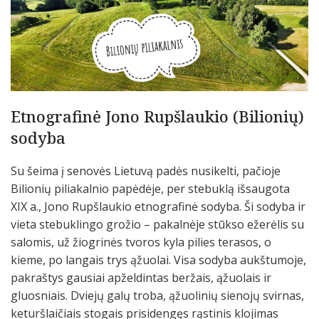
Etnografinė Jono Rupšlaukio (Bilionių)
sodyba
Su šeima į senovės Lietuvą padės nusikelti, pačioje
Bilionių piliakalnio papėdėje, per stebuklą išsaugota
XIX a., Jono Rupšlaukio etnografinė sodyba. Ši sodyba ir
vieta stebuklingo grožio – pakalnėje stūkso ežerėlis su
salomis, už žiogrinės tvoros kyla pilies terasos, o
kieme, po langais trys ąžuolai. Visa sodyba aukštumoje,
pakraštys gausiai apželdintas beržais, ąžuolais ir
gluosniais. Dviejų galų troba, ąžuolinių sienojų svirnas,
keturšlaičiais stogais prisidengęs rąstinis klojimas