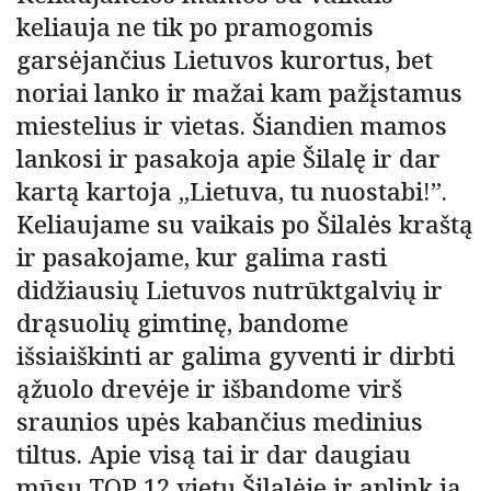
keliauja ne tik po pramogomis
garsėjančius Lietuvos kurortus, bet
noriai lanko ir mažai kam pažįstamus
miestelius ir vietas. Šiandien mamos
lankosi ir pasakoja apie Šilalę ir dar
kartą kartoja „Lietuva, tu nuostabi!”.
Keliaujame su vaikais po Šilalės kraštą
ir pasakojame, kur galima rasti
didžiausių Lietuvos nutrūktgalvių ir
drąsuolių gimtinę, bandome
išsiaiškinti ar galima gyventi ir dirbti
ąžuolo drevėje ir išbandome virš
sraunios upės kabančius medinius
tiltus. Apie visą tai ir dar daugiau
mūsų TOP 12 vietų Šilalėje ir aplink ją.