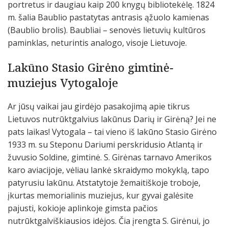
portretus ir daugiau kaip 200 knygų bibliotekėlę. 1824
m. šalia Baublio pastatytas antrasis ąžuolo kamienas
(Baublio brolis). Baubliai – senovės lietuvių kultūros
paminklas, neturintis analogo, visoje Lietuvoje.
Lakūno Stasio Girėno gimtinė-
muziejus Vytogaloje
Ar jūsų vaikai jau girdėjo pasakojimą apie tikrus
Lietuvos nutrūktgalvius lakūnus Darių ir Girėną? Jei ne
pats laikas! Vytogala – tai vieno iš lakūno Stasio Girėno
1933 m. su Steponu Dariumi perskridusio Atlantą ir
žuvusio Soldine, gimtinė. S. Girėnas tarnavo Amerikos
karo aviacijoje, vėliau lankė skraidymo mokyklą, tapo
patyrusiu lakūnu. Atstatytoje žemaitiškoje troboje,
įkurtas memorialinis muziejus, kur gyvai galėsite
pajusti, kokioje aplinkoje gimsta pačios
nutrūktgalviškiausios idėjos. Čia įrengta S. Girėnui, jo