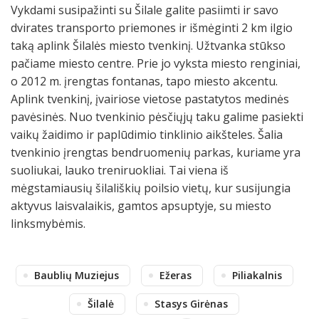
Vykdami susipažinti su Šilale galite pasiimti ir savo
dvirates transporto priemones ir išmėginti 2 km ilgio
taką aplink Šilalės miesto tvenkinį. Užtvanka stūkso
pačiame miesto centre. Prie jo vyksta miesto renginiai,
o 2012 m. įrengtas fontanas, tapo miesto akcentu.
Aplink tvenkinį, įvairiose vietose pastatytos medinės
pavėsinės. Nuo tvenkinio pėsčiųjų taku galime pasiekti
vaikų žaidimo ir paplūdimio tinklinio aikšteles. Šalia
tvenkinio įrengtas bendruomenių parkas, kuriame yra
suoliukai, lauko treniruokliai. Tai viena iš
mėgstamiausių šilališkių poilsio vietų, kur susijungia
aktyvus laisvalaikis, gamtos apsuptyje, su miesto
linksmybėmis.
Baublių Muziejus
Ežeras
Piliakalnis
Šilalė
Stasys Girėnas