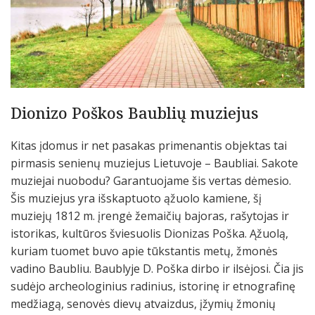
Dionizo Poškos Baublių muziejus
Kitas įdomus ir net pasakas primenantis objektas tai
pirmasis senienų muziejus Lietuvoje – Baubliai. Sakote
muziejai nuobodu? Garantuojame šis vertas dėmesio.
Šis muziejus yra išskaptuoto ąžuolo kamiene, šį
muziejų 1812 m. įrengė žemaičių bajoras, rašytojas ir
istorikas, kultūros šviesuolis Dionizas Poška. Ąžuolą,
kuriam tuomet buvo apie tūkstantis metų, žmonės
vadino Baubliu. Baublyje D. Poška dirbo ir ilsėjosi. Čia jis
sudėjo archeologinius radinius, istorinę ir etnografinę
medžiagą, senovės dievų atvaizdus, įžymių žmonių