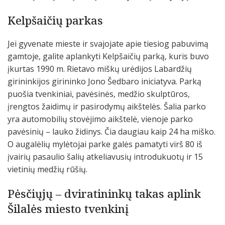
Kelpšaičių parkas
Jei gyvenate mieste ir svajojate apie tiesiog pabuvimą
gamtoje, galite aplankyti Kelpšaičių parką, kuris buvo
įkurtas 1990 m. Rietavo miškų urėdijos Labardžių
girininkijos girininko Jono Šedbaro iniciatyva. Parką
puošia tvenkiniai, pavėsinės, medžio skulptūros,
įrengtos žaidimų ir pasirodymų aikštelės. Šalia parko
yra automobilių stovėjimo aikštelė, vienoje parko
pavėsinių – lauko židinys. Čia daugiau kaip 24 ha miško.
O augalėlių mylėtojai parke galės pamatyti virš 80 iš
įvairių pasaulio šalių atkeliavusių introdukuotų ir 15
vietinių medžių rūšių.
Pėsčiųjų – dviratininkų takas aplink
Šilalės miesto tvenkinį