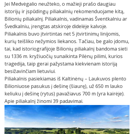
Jei Medvėgalio neužteko, o mažieji prašo daugiau
istorijų ir įspūdingų piliakalnių rekomenduojame kitą,
Bilionių piliakalnį. Piliakalnis, vadinamas Šventkalniu ar
Švedkalniu, įrengtas atskiroje didelėje kalvoje.
Piliakalnis buvo įtvirtintas net 5 įtvirtinimų linijomis,
kurių teišliko nežymios liekanos. Tačiau, be galo įdomu,
tai, kad istoriografijoje Bilionių piliakalnį bandoma sieti
su 1336 m. kryžiuočių sunaikinta Pilėnų pilimi, kurios
tragedija, taip gerai pažystama kiekvienam istoriją
besižavinčiam lietuviui.
Piliakalnis pasiekiamas iš Kaltinėnų – Laukuvos plento
Bilioniuose pasukus į dešinę (šiaurę), už 650 m lauko
keliuku į dešinę (rytus) pavažiavus 700 m (yra kairėje).
Apie piliakalnį žinomi 39 padavimai.