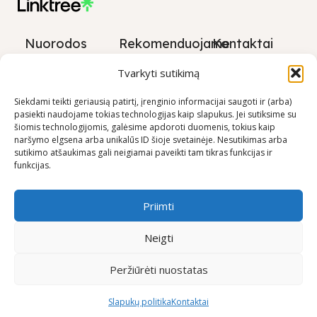
Nuorodos
Rekomenduojame
Kontaktai
Privatumo
+370 600
Tvarkyti sutikimą
politika
03600
Prekių
Siekdami teikti geriausią patirtį, įrenginio informacijai saugoti ir (arba)
info@keliaujanci
pasiekti naudojame tokias technologijas kaip slapukus. Jei sutiksime su
pirkimo –
šiomis technologijomis, galėsime apdoroti duomenis, tokius kaip
pardavimo
naršymo elgsena arba unikalūs ID šioje svetainėje. Nesutikimas arba
taisyklės
sutikimo atšaukimas gali neigiamai paveikti tam tikras funkcijas ir
funkcijas.
Prekių
pristatymo
sąlygos
Priimti
Neigti
Visos teisės saugomos © Keliaujančios Mamos 2026
Peržiūrėti nuostatas
0
Slapukų politika
Kontaktai