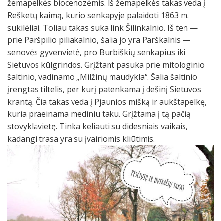
žemapelkės biocenozėmis. Iš žemapelkės takas veda į
Rešketų kaimą, kurio senkapyje palaidoti 1863 m.
sukilėliai. Toliau takas suka link Šilinkalnio. Iš ten —
prie Paršpilio piliakalnio, šalia jo yra Parškalnis —
senovės gyvenvietė, pro Burbiškių senkapius iki
Sietuvos kūlgrindos. Grįžtant pasuka prie mitologinio
šaltinio, vadinamo „Milžinų maudykla“. Šalia šaltinio
įrengtas tiltelis, per kurį patenkama į dešinį Sietuvos
krantą. Čia takas veda į Pjaunios mišką ir aukštapelkę,
kuria praeinama mediniu taku. Grįžtama į tą pačią
stovyklavietę. Tinka keliauti su didesniais vaikais,
kadangi trasa yra su įvairiomis kliūtimis.