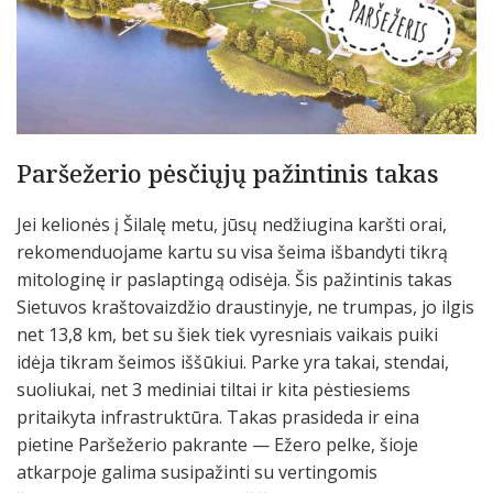
Paršežerio pėsčiųjų pažintinis takas
Jei kelionės į Šilalę metu, jūsų nedžiugina karšti orai,
rekomenduojame kartu su visa šeima išbandyti tikrą
mitologinę ir paslaptingą odisėja. Šis pažintinis takas
Sietuvos kraštovaizdžio draustinyje, ne trumpas, jo ilgis
net 13,8 km, bet su šiek tiek vyresniais vaikais puiki
idėja tikram šeimos iššūkiui. Parke yra takai, stendai,
suoliukai, net 3 mediniai tiltai ir kita pėstiesiems
pritaikyta infrastruktūra. Takas prasideda ir eina
pietine Paršežerio pakrante — Ežero pelke, šioje
atkarpoje galima susipažinti su vertingomis