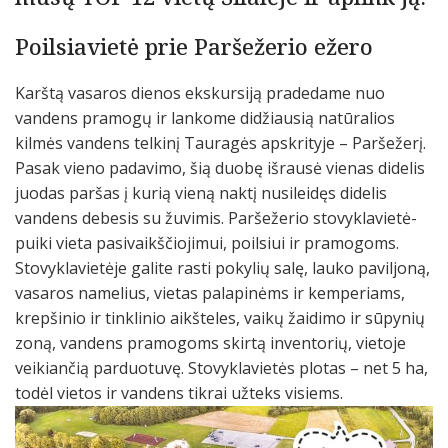
Poilsiavietė prie Paršežerio ežero
Karštą vasaros dienos ekskursiją pradedame nuo
vandens pramogų ir lankome didžiausią natūralios
kilmės vandens telkinį Tauragės apskrityje – Paršežerį.
Pasak vieno padavimo, šią duobę išrausė vienas didelis
juodas paršas į kurią vieną naktį nusileidęs didelis
vandens debesis su žuvimis. Paršežerio stovyklavietė-
puiki vieta pasivaikščiojimui, poilsiui ir pramogoms.
Stovyklavietėje galite rasti pokylių salę, lauko paviljoną,
vasaros namelius, vietas palapinėms ir kemperiams,
krepšinio ir tinklinio aikšteles, vaikų žaidimo ir sūpynių
zoną, vandens pramogoms skirtą inventorių, vietoje
veikiančią parduotuvę. Stovyklavietės plotas – net 5 ha,
todėl vietos ir vandens tikrai užteks visiems.