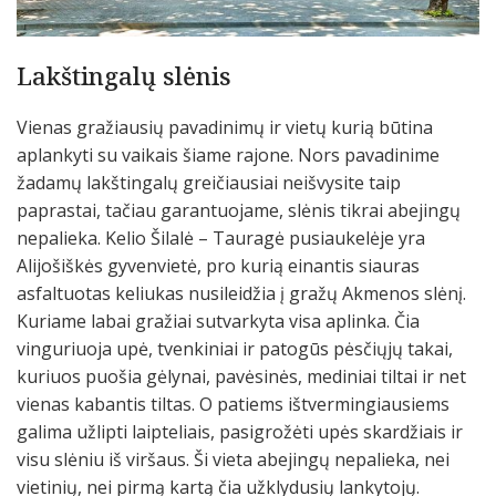
Lakštingalų slėnis
Vienas gražiausių pavadinimų ir vietų kurią būtina
aplankyti su vaikais šiame rajone. Nors pavadinime
žadamų lakštingalų greičiausiai neišvysite taip
paprastai, tačiau garantuojame, slėnis tikrai abejingų
nepalieka. Kelio Šilalė – Tauragė pusiaukelėje yra
Alijošiškės gyvenvietė, pro kurią einantis siauras
asfaltuotas keliukas nusileidžia į gražų Akmenos slėnį.
Kuriame labai gražiai sutvarkyta visa aplinka. Čia
vinguriuoja upė, tvenkiniai ir patogūs pėsčiųjų takai,
kuriuos puošia gėlynai, pavėsinės, mediniai tiltai ir net
vienas kabantis tiltas. O patiems ištvermingiausiems
galima užlipti laipteliais, pasigrožėti upės skardžiais ir
visu slėniu iš viršaus. Ši vieta abejingų nepalieka, nei
vietinių, nei pirmą kartą čia užklydusių lankytojų.