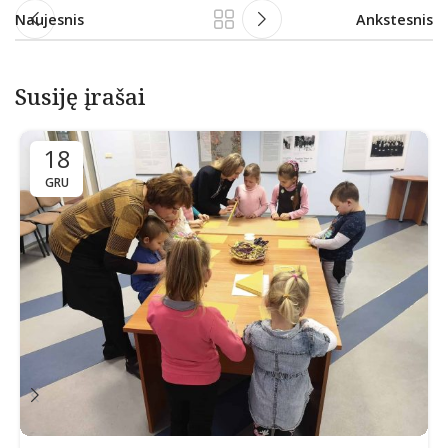
Naujesnis
Ankstesnis
Susiję įrašai
18
GRU