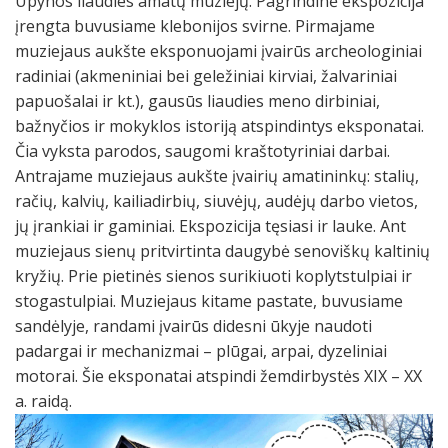
Upynos liaudies amatų muziejų. Pagrindinė ekspozicija
įrengta buvusiame klebonijos svirne. Pirmajame
muziejaus aukšte eksponuojami įvairūs archeologiniai
radiniai (akmeniniai bei geležiniai kirviai, žalvariniai
papuošalai ir kt.), gausūs liaudies meno dirbiniai,
bažnyčios ir mokyklos istoriją atspindintys eksponatai.
Čia vyksta parodos, saugomi kraštotyriniai darbai.
Antrajame muziejaus aukšte įvairių amatininkų: stalių,
račių, kalvių, kailiadirbių, siuvėjų, audėjų darbo vietos,
jų įrankiai ir gaminiai. Ekspozicija tęsiasi ir lauke. Ant
muziejaus sienų pritvirtinta daugybė senoviškų kaltinių
kryžių. Prie pietinės sienos surikiuoti koplytstulpiai ir
stogastulpiai. Muziejaus kitame pastate, buvusiame
sandėlyje, randami įvairūs didesni ūkyje naudoti
padargai ir mechanizmai – plūgai, arpai, dyzeliniai
motorai. Šie eksponatai atspindi žemdirbystės XIX – XX
a. raidą.