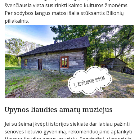
švenčiausia vieta susirinkti kaimo kultūros žmonėms.
Per sodybos langus matosi šalia stūksantis Bilionių
piliakalnis.
Upynos liaudies amatų muziejus
Jei su šeima įkvėpti istorijos siekiate dar labiau pažinti
senovės lietuvio gyvenimą, rekomenduojame aplankyti