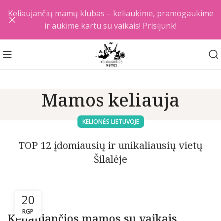
Keliaujančių mamų klubas – keliaukime, pramogaukime
ir aukime kartu su vaikais! Prisijunk!
Mamos keliauja
KELIONĖS LIETUVOJE
TOP 12 įdomiausių ir unikaliausių vietų
Šilalėje
20
RGP
Keliaujančios mamos su vaikais