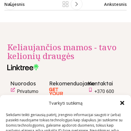
Naujesnis
Ankstesnis
Keliaujančios mamos - tavo
kelionių draugės
Nuorodos
Rekomenduojame
Kontaktai
Privatumo
+370 600
politika
03600
Tvarkyti sutikimą
Prekių
info@keliaujanci
pirkimo –
Siekdami teikti geriausią patirtį, įrenginio informacijai saugoti ir (arba)
pasiekti naudojame tokias technologijas kaip slapukus. Jei sutiksime su
pardavimo
šiomis technologijomis, galėsime apdoroti duomenis, tokius kaip
taisyklės
naršymo elgsena arba unikalūs ID šioje svetainėje. Nesutikimas arba