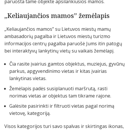
paruošta tame objekte apsilankiusios mamos.
„Keliaujančios mamos” žemėlapis
„Keliaujančios mamos” su Lietuvos miestų mamų
ambasadorių pagalba ir Lietuvos miestų turizmo
informacijos centrų pagalba paruošė Jums itin patogų
bei interaktyvų lankytinų vietų su vaikais žemėlapį.
Čia rasite įvairius gamtos objektus, muziejus, gyvūnų
parkus, apgyvendinimo vietas ir kitas įvairias
lankytinas vietas.
Žemėlapis padės susiplanuoti maršrutą, rasti
norimas vietas ar objektus tam tikrame rajone.
Galėsite pasirinkti ir filtruoti vietas pagal norimą
vietovę, kategoriją.
Visos kategorijos turi savo spalvas ir skirtingas ikonas,