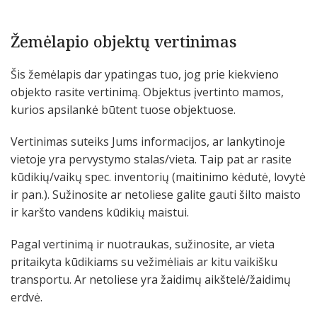
Žemėlapio objektų vertinimas
Šis žemėlapis dar ypatingas tuo, jog prie kiekvieno
objekto rasite vertinimą. Objektus įvertinto mamos,
kurios apsilankė būtent tuose objektuose.
Vertinimas suteiks Jums informacijos, ar lankytinoje
vietoje yra pervystymo stalas/vieta. Taip pat ar rasite
kūdikių/vaikų spec. inventorių (maitinimo kėdutė, lovytė
ir pan.). Sužinosite ar netoliese galite gauti šilto maisto
ir karšto vandens kūdikių maistui.
Pagal vertinimą ir nuotraukas, sužinosite, ar vieta
pritaikyta kūdikiams su vežimėliais ar kitu vaikišku
transportu. Ar netoliese yra žaidimų aikštelė/žaidimų
erdvė.