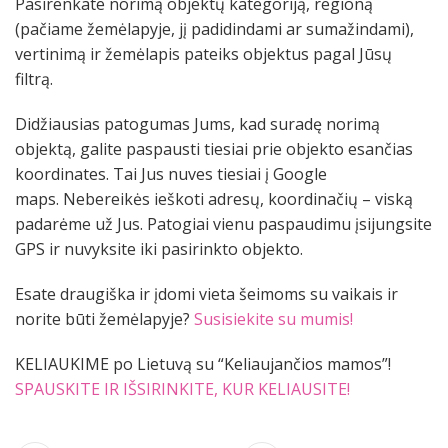
Pasirenkate norimą objektų kategoriją, regioną
(pačiame žemėlapyje, jį padidindami ar sumažindami),
vertinimą ir žemėlapis pateiks objektus pagal Jūsų
filtrą.
Didžiausias patogumas Jums, kad suradę norimą
objektą, galite paspausti tiesiai prie objekto esančias
koordinates. Tai Jus nuves tiesiai į Google
maps. Nebereikės ieškoti adresų, koordinačių – viską
padarėme už Jus. Patogiai vienu paspaudimu įsijungsite
GPS ir nuvyksite iki pasirinkto objekto.
Esate draugiška ir įdomi vieta šeimoms su vaikais ir
norite būti žemėlapyje?
Susisiekite su mumis!
KELIAUKIME po Lietuvą su “Keliaujančios mamos”!
SPAUSKITE IR IŠSIRINKITE, KUR KELIAUSITE!