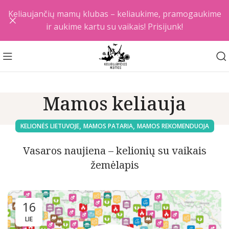
Keliaujančių mamų klubas – keliaukime, pramogaukime
ir aukime kartu su vaikais! Prisijunk!
Mamos keliauja
,
,
KELIONĖS LIETUVOJE
MAMOS PATARIA
MAMOS REKOMENDUOJA
Vasaros naujiena – kelionių su vaikais
žemėlapis
16
LIE