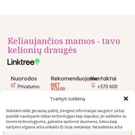
Keliaujančios mamos - tavo
kelionių draugės
Nuorodos
Rekomenduojame
Kontaktai
Privatumo
+370 600
politika
03600
Tvarkyti sutikimą
Prekių
info@keliaujanci
pirkimo –
Siekdami teikti geriausią patirtį, įrenginio informacijai saugoti ir (arba)
pasiekti naudojame tokias technologijas kaip slapukus. Jei sutiksime su
pardavimo
šiomis technologijomis, galėsime apdoroti duomenis, tokius kaip
taisyklės
naršymo elgsena arba unikalūs ID šioje svetainėje. Nesutikimas arba
Prekių
sutikimo atšaukimas gali neigiamai paveikti tam tikras funkcijas ir