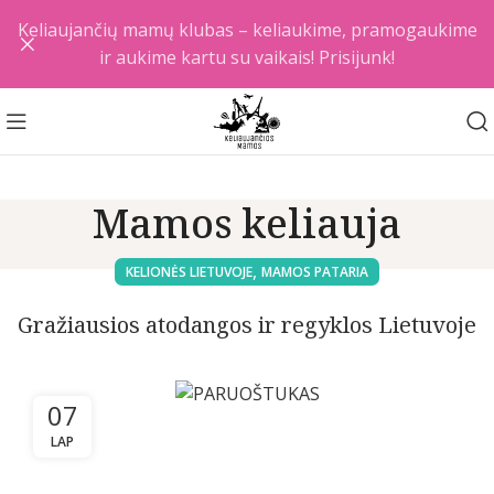
Keliaujančių mamų klubas – keliaukime, pramogaukime
ir aukime kartu su vaikais! Prisijunk!
Mamos keliauja
,
KELIONĖS LIETUVOJE
MAMOS PATARIA
Gražiausios atodangos ir regyklos Lietuvoje
07
LAP