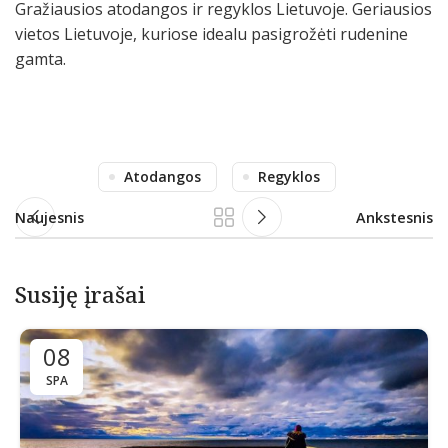
Gražiausios atodangos ir regyklos Lietuvoje. Geriausios
vietos Lietuvoje, kuriose idealu pasigrožėti rudenine
gamta.
Atodangos
Regyklos
Naujesnis
Ankstesnis
Susiję įrašai
08
SPA