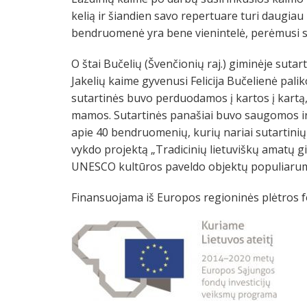
kelią ir šiandien savo repertuare turi daugiau 
bendruomenė yra bene vienintelė, perėmusi suta
O štai Bučelių (Švenčionių raj.) giminėje su
Jakelių kaime gyvenusi Felicija Bučelienė pal
sutartinės buvo perduodamos į kartos į kartą, 
mamos. Sutartinės panašiai buvo saugomos ir k
apie 40 bendruomenių, kurių nariai sutartinių
vykdo projektą „Tradicinių lietuviškų amatų gid
UNESCO kultūros paveldo objektų populiaru
Finansuojama iš Europos regioninės plėtros 