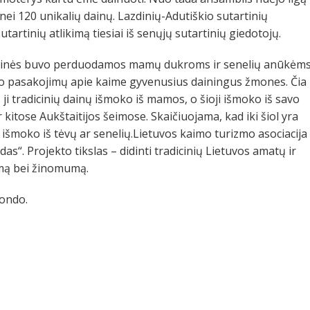
nei 120 unikalių dainų. Lazdinių-Adutiškio sutartinių
rtinių atlikimą tiesiai iš senųjų sutartinių giedotojų.
tartinės buvo perduodamos mamų dukroms ir senelių anūkėms
iko pasakojimų apie kaime gyvenusius dainingus žmones. Čia
ji tradicinių dainų išmoko iš mamos, o šioji išmoko iš savo
itose Aukštaitijos šeimose. Skaičiuojama, kad iki šiol yra
 išmoko iš tėvų ar senelių.Lietuvos kaimo turizmo asociacija
as“. Projekto tikslas – didinti tradicinių Lietuvos amatų ir
mą bei žinomumą.
fondo.