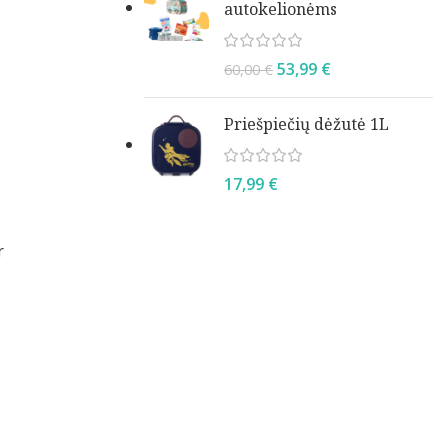
autokelionėms
53,99
€
60,00
€
Priešpiečių dėžutė 1L
17,99
€
r