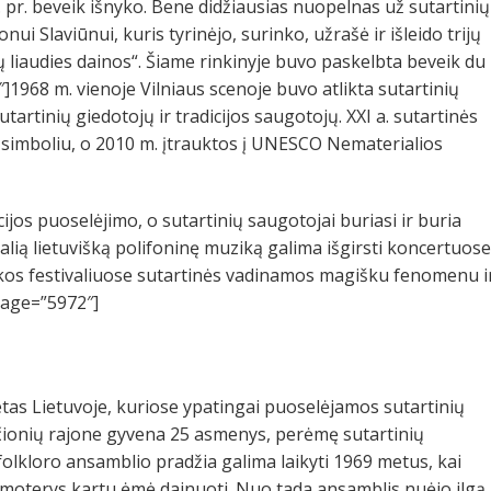
a. pr. beveik išnyko. Bene didžiausias nuopelnas už sutartinių
i Slaviūnui, kuris tyrinėjo, surinko, užrašė ir išleido trijų
ų liaudies dainos“. Šiame rinkinyje buvo paskelbta beveik du
]1968 m. vienoje Vilniaus scenoje buvo atlikta sutartinių
artinių giedotojų ir tradicijos saugotojų. XXI a. sutartinės
o simboliu, o 2010 m. įtrauktos į UNESCO Nematerialios
ijos puoselėjimo, o sutartinių saugotojai buriasi ir buria
kalią lietuvišką polifoninę muziką galima išgirsti koncertuose
zikos festivaliuose sutartinės vadinamos magišku fenomenu i
image=”5972″]
ietas Lietuvoje, kuriose ypatingai puoselėjamos sutartinių
nčionių rajone gyvena 25 asmenys, perėmę sutartinių
 folkloro ansamblio pradžia galima laikyti 1969 metus, kai
moterys kartu ėmė dainuoti. Nuo tada ansamblis nuėjo ilgą