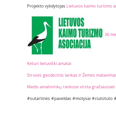
Projekto vykdytojas
Lietuvos kaimo turizmo as
30 me
Keturi lietuviški amatai
Struvės geodezinis lankas ir Žemės matavima
Medis amatininkų rankose virsta gražiausiais 
#sutartinės #paveldas #motyvai #ciutotuto #