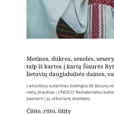
Motinos, dukros, senelės, seser
taip iš kartos į kartą Šiaurės 
lietuvių daugiabalsės dainos, v
Lietuviškos sutartinės būdingos tik lietuvių e
metų įtrauktas į UNESCO Nematerialios kultūro
pasinerti į jų užburiantį skambesį.
Čiūto, rūto, titity