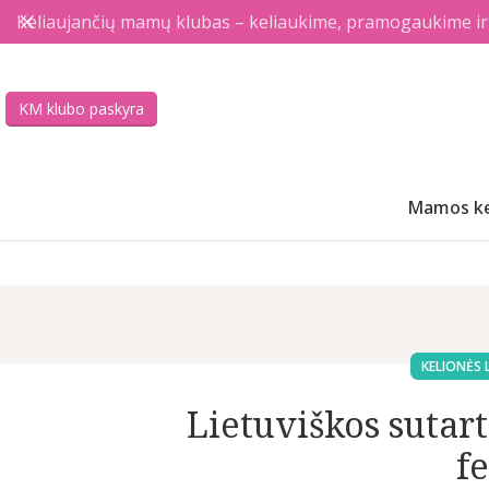
Keliaujančių mamų klubas – keliaukime, pramogaukime ir a
KM klubo paskyra
Mamos ke
KELIONĖS 
Lietuviškos sutar
f