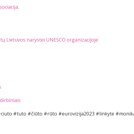
ociacija
.
tų Lietuvos narystei UNESCO organizacijoje
s
dirbiniais
ciuto #tuto #čiūto #rūto #eurovizija2023 #linkyte #monik