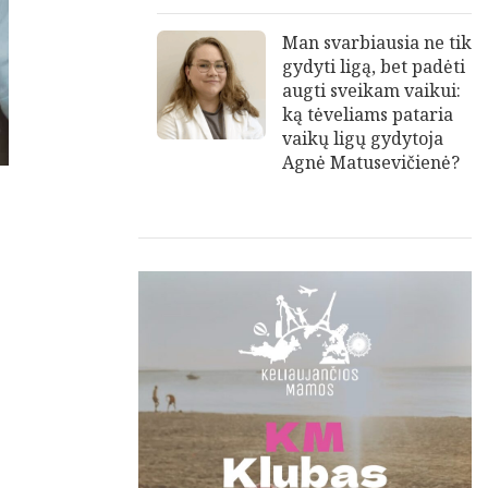
Man svarbiausia ne tik
gydyti ligą, bet padėti
augti sveikam vaikui:
ką tėveliams pataria
vaikų ligų gydytoja
Agnė Matusevičienė?