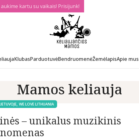
ukime kartu su vaikais! Prisijunk!
liauja
Klubas
Parduotuvė
Bendruomenė
Žemėlapis
Apie mus
Mamos keliauja
,
LIETUVOJE
WE LOVE LITHUANIA
tinės – unikalus muzikinis
enomenas