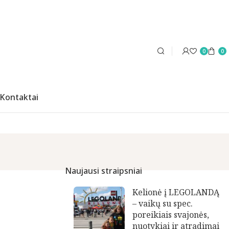
0
0
Kontaktai
Naujausi straipsniai
Kelionė į LEGOLANDĄ
– vaikų su spec.
poreikiais svajonės,
nuotykiai ir atradimai