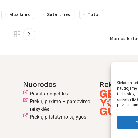
Muzikinis
Sutartines
Tuto
Mamos testu
Nuorodos
Rekomend
Siekdami teik
naudojame t
Privatumo politika
technologij
unikalūs ID 
Prekių pirkimo – pardavimo
paveikti tam 
taisyklės
Prekių pristatymo sąlygos
P