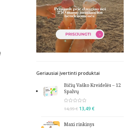
ų
Geriausiai įvertinti produktai
Bičių Vaško Kreidelės – 12
Spalvų
13,49
€
14,99
€
Maxi rinkinys