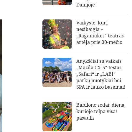
Danijoje
Vaikystė, kuri
nesibaigia –
„Raganiukės” teatras
artėja prie 30-mečio
Anykščiai su vaikais:
„Mazda CX-5“ testas,
„Safari“ ir „LABI“
parkų nuotykiai bei
SPA ir lauko baseinai!
Babilono sodai: diena,
kurioje telpa visas
pasaulis