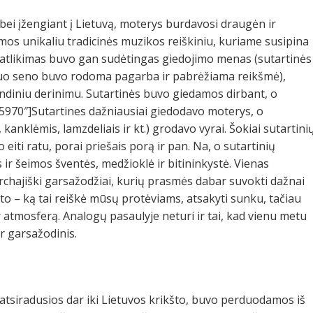
ybei įžengiant į Lietuvą, moterys burdavosi draugėn ir
mos unikaliu tradicinės muzikos reiškiniu, kuriame susipina
ių atlikimas buvo gan sudėtingas giedojimo menas (sutartinės
nuo seno buvo rodoma pagarba ir pabrėžiama reikšmė),
kondiniu derinimu. Sutartinės buvo giedamos dirbant, o
5970″]Sutartines dažniausiai giedodavo moterys, o
kanklėmis, lamzdeliais ir kt.) grodavo vyrai. Šokiai sutartini
eiti ratu, porai priešais porą ir pan. Na, o sutartinių
ir šeimos šventės, medžioklė ir bitininkystė. Vienas
rchajiški garsažodžiai, kurių prasmės dabar suvokti dažnai
ūto – ką tai reiškė mūsų protėviams, atsakyti sunku, tačiau
r atmosferą. Analogų pasaulyje neturi ir tai, kad vienu metu
ir garsažodinis.
 atsiradusios dar iki Lietuvos krikšto, buvo perduodamos iš