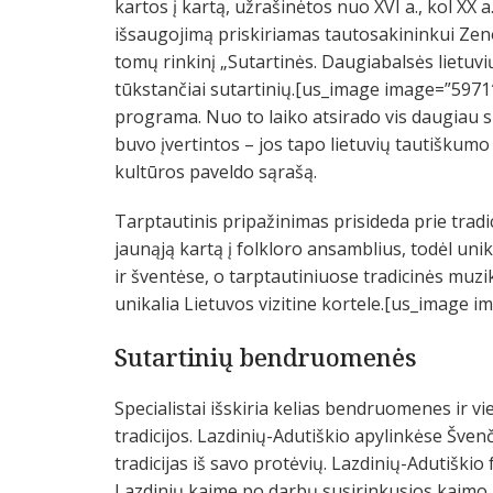
kartos į kartą, užrašinėtos nuo XVI a., kol XX 
išsaugojimą priskiriamas tautosakininkui Zenonu
tomų rinkinį „Sutartinės. Daugiabalsės lietuvi
tūkstančiai sutartinių.[us_image image=”5971″
programa. Nuo to laiko atsirado vis daugiau sut
buvo įvertintos – jos tapo lietuvių tautiškum
kultūros paveldo sąrašą.
Tarptautinis pripažinimas prisideda prie tradic
jaunąją kartą į folkloro ansamblius, todėl uni
ir šventėse, o tarptautiniuose tradicinės mu
unikalia Lietuvos vizitine kortele.[us_image 
Sutartinių bendruomenės
Specialistai išskiria kelias bendruomenes ir v
tradicijos. Lazdinių-Adutiškio apylinkėse Šve
tradicijas iš savo protėvių. Lazdinių-Adutiškio
Lazdinių kaime po darbų susirinkusios kaimo 