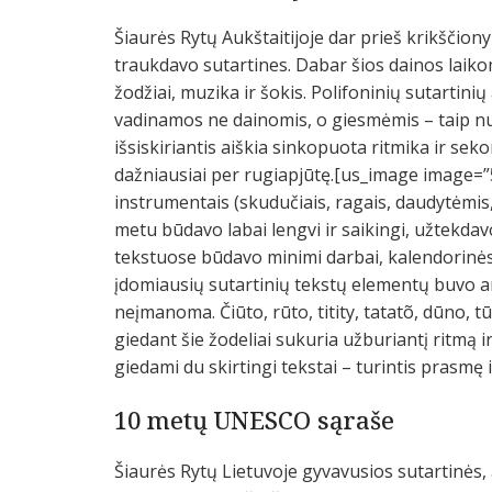
Šiaurės Rytų Aukštaitijoje dar prieš krikščion
traukdavo sutartines. Dabar šios dainos laiko
žodžiai, muzika ir šokis. Polifoninių sutartin
vadinamos ne dainomis, o giesmėmis – taip 
išsiskiriantis aiškia sinkopuota ritmika ir se
dažniausiai per rugiapjūtę.[us_image image=”
instrumentais (skudučiais, ragais, daudytėmis, 
metu būdavo labai lengvi ir saikingi, užtekdavo 
tekstuose būdavo minimi darbai, kalendorinės 
įdomiausių sutartinių tekstų elementų buvo a
neįmanoma. Čiūto, rūto, titity, tatatõ, dūno, t
giedant šie žodeliai sukuria užburiantį ritmą i
giedami du skirtingi tekstai – turintis prasmę 
10 metų UNESCO sąraše
Šiaurės Rytų Lietuvoje gyvavusios sutartinės,