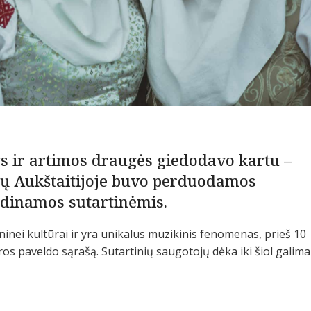
ys ir artimos draugės giedodavo kartu –
Rytų Aukštaitijoje buvo perduodamos
adinamos sutartinėmis.
tninei kultūrai ir yra unikalus muzikinis fenomenas, prieš 10
s paveldo sąrašą. Sutartinių saugotojų dėka iki šiol galima