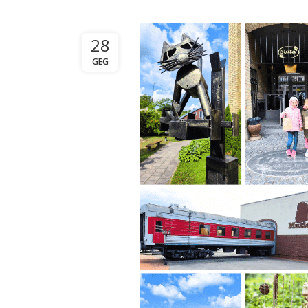
28
GEG