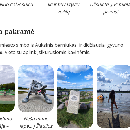
Nuo galvosūkių
Iki interaktyvių
Užsukite, Jus miela
veiklų
priims!
ro pakrantė
 miesto simbolis Auksinis berniukas, ir didžiausia gyvūno
mų vieta su aplink įsikūrusiomis kavinėmis.
aidimo
Neša mane
ėje –
lapė… į Šiaulius