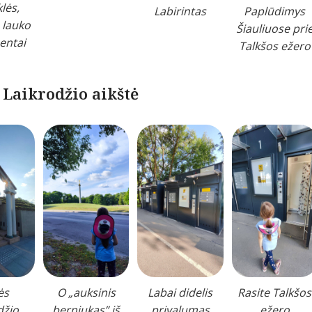
lės,
Labirintas
Paplūdimys
 lauko
Šiauliuose pri
entai
Talkšos ežero
 Laikrodžio aikštė
ės
O „auksinis
Labai didelis
Rasite Talkšos
džio
berniukas” iš
privalumas
ežero