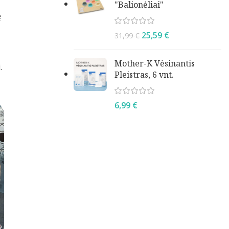
"Balionėliai"
ę
25,59
€
31,99
€
Mother-K Vėsinantis
.
Pleistras, 6 vnt.
6,99
€