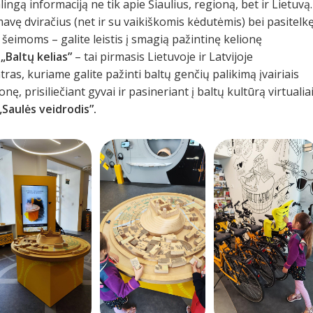
ingą informaciją ne tik apie Šiaulius, regioną, bet ir Lietuvą.
mavę dviračius (net ir su vaikiškomis kėdutėmis) bei pasitelk
šeimoms – galite leistis į smagią pažintinę kelionę
r
„Baltų kelias”
– tai pirmasis Lietuvoje ir Latvijoje
ras, kuriame galite pažinti baltų genčių palikimą įvairiais
nę, prisiliečiant gyvai ir pasineriant į baltų kultūrą virtualiai
„Saulės veidrodis”.