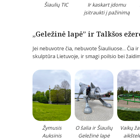
Šiaulių TIC
Ir kaskart įdomu
įsitraukti į pažinimą
„Geležinė lapė” ir Talkšos eže
Jei nebuvotre čia, nebuvote Šiauliuose… Čia ir
skulptūra Lietuvoje, ir smagi poilsio bei žaidi
Žymusis
O šalia ir Šiaulių
Vaikų ž
Auksinis
Geležinė lapė
aikštel