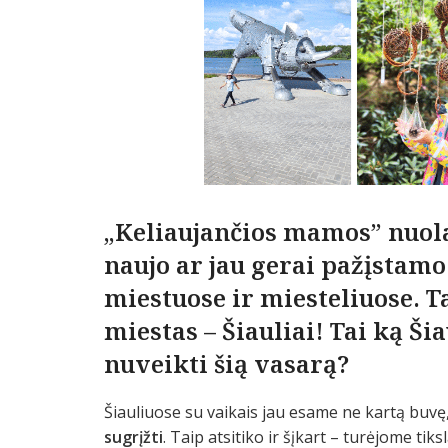
„Keliaujančios mamos” nuolat
naujo ar jau gerai pažįstamo
miestuose ir miesteliuose. T
miestas – Šiauliai! Tai ką Š
nuveikti šią vasarą?
Šiauliuose su vaikais jau esame ne kartą buvę
sugrįžti
. Taip atsitiko ir šįkart – turėjome tik