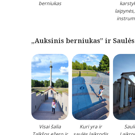
berniukas
karstyk
laipynės,
instrum
„Auksinis berniukas” ir Saulės
Visai šalia
Kuri yra ir
Saul
Talkšos ežero ir
saulės laikrodis
Laikro