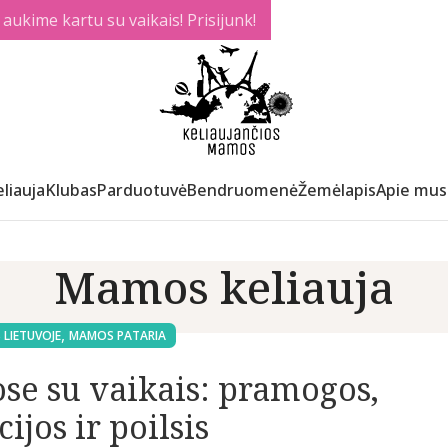
ukime kartu su vaikais! Prisijunk!
liauja
Klubas
Parduotuvė
Bendruomenė
Žemėlapis
Apie mus
Mamos keliauja
,
 LIETUVOJE
MAMOS PATARIA
ose su vaikais: pramogos,
ijos ir poilsis