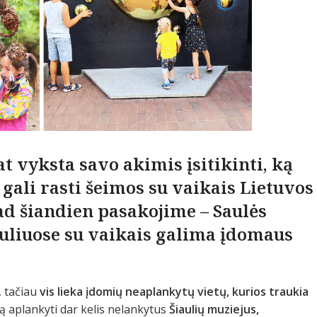
 vyksta savo akimis įsitikinti, ką
 gali rasti šeimos su vaikais Lietuvos
ad šiandien pasakojime – Saulės
iauliuose su vaikais galima įdomaus
, tačiau
vis lieka įdomių neaplankytų vietų, kurios traukia
slą aplankyti dar kelis nelankytus
Šiaulių muziejus,