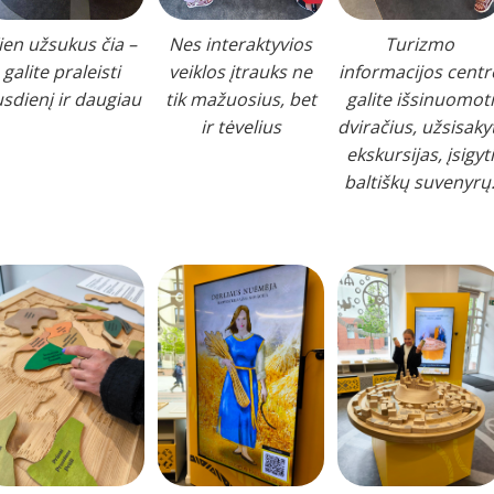
ien užsukus čia –
Nes interaktyvios
Turizmo
galite praleisti
veiklos įtrauks ne
informacijos centr
sdienį ir daugiau
tik mažuosius, bet
galite išsinuomoti
ir tėvelius
dviračius, užsisaky
ekskursijas, įsigyti
baltiškų suvenyrų