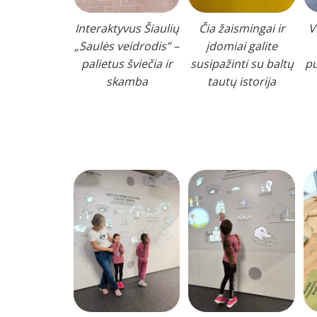
Interaktyvus Šiaulių
Čia žaismingai ir
V
„Saulės veidrodis” –
įdomiai galite
palietus šviečia ir
susipažinti su baltų
pu
skamba
tautų istorija