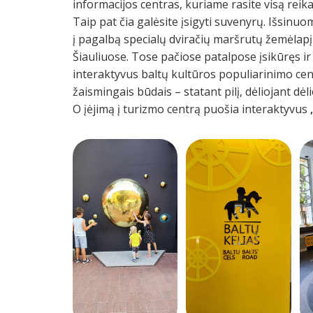
informacijos centras, kuriame rasite visą reikal
Taip pat čia galėsite įsigyti suvenyrų. Išsinuo
į pagalbą specialų dviračių maršrutų žemėlapį 
Šiauliuose. Tose pačiose patalpose įsikūręs i
interaktyvus baltų kultūros populiarinimo cent
žaismingais būdais – statant pilį, dėliojant dėlio
O įėjimą į turizmo centrą puošia interaktyvus