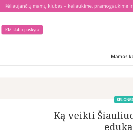
Keliaujančių mamų klubas – keliaukime, pramogaukime ir a
KM klubo paskyra
Mamos ke
KELIONĖS
Ką veikti Šiauliu
edukac