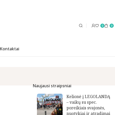
0
0
Kontaktai
Naujausi straipsniai
Kelionė į LEGOLANDĄ
– vaikų su spec.
poreikiais svajonės,
nuotykiai ir atradimai