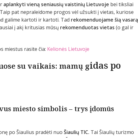
ir
aplankyti vieną seniausių vaistinių Lietuvoje
bei tiksliai
. Taip pat nepraleidome progos vėl užsukti į vietas, kuriose
 galime kartoti ir kartoti. Tad
rekomenduojame šią vasarą
ausiai į akį kritusias mūsų
rekomenduotas vietas
(o gal ir
s miestus rasite čia:
Kelionės Lietuvoje
idas po
iuose su vaikais: mamų g
yvus miesto simbolis – trys įdomūs
onę po Šiaulius pradėti nuo
Šiaulių TIC.
Tai Šiaulių turizmo