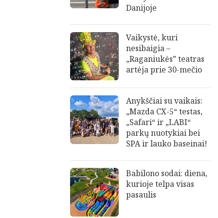
Danijoje
Vaikystė, kuri
nesibaigia –
„Raganiukės” teatras
artėja prie 30-mečio
Anykščiai su vaikais:
„Mazda CX-5“ testas,
„Safari“ ir „LABI“
parkų nuotykiai bei
SPA ir lauko baseinai!
Babilono sodai: diena,
kurioje telpa visas
pasaulis