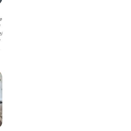
e
ti
.