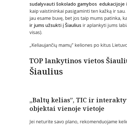
sudalyvauti šokolado gamybos edukacijoje
kaip vaistininkai pasigaminti ten kažką ir sau
jau esame buvę, bet jos taip mums patinka, kad
ir jums užsukti į Šiaulius
ir aplankyti jums labi
visas).
„Keliaujančių mamų” keliones po kitus Lietuvo
TOP lankytinos vietos Šiaul
Šiaulius
„Baltų kelias”, TIC ir interakt
objektai vienoje vietoje
Jei neturite savo plano, rekomenduojame keli