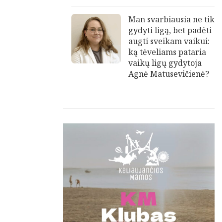
Man svarbiausia ne tik
gydyti ligą, bet padėti
augti sveikam vaikui:
ką tėveliams pataria
vaikų ligų gydytoja
Agnė Matusevičienė?