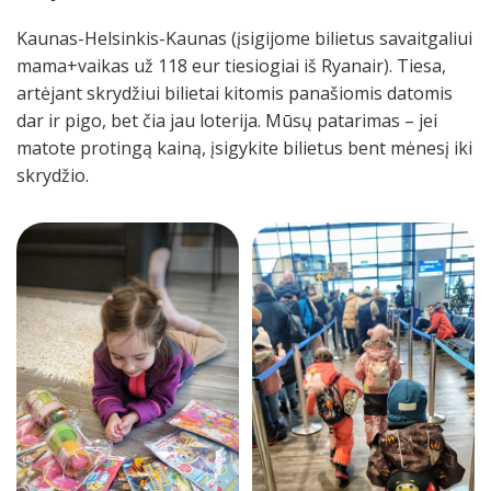
Kaunas-Helsinkis-Kaunas (įsigijome bilietus savaitgaliui
mama+vaikas už 118 eur tiesiogiai iš Ryanair). Tiesa,
artėjant skrydžiui bilietai kitomis panašiomis datomis
dar ir pigo, bet čia jau loterija. Mūsų patarimas – jei
matote protingą kainą, įsigykite bilietus bent mėnesį iki
skrydžio.