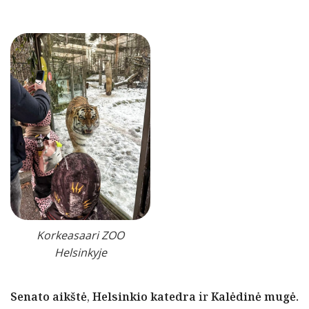
Korkeasaari ZOO
Helsinkyje
Senato aikštė
,
Helsinkio katedra
ir
Kalėdinė mugė.