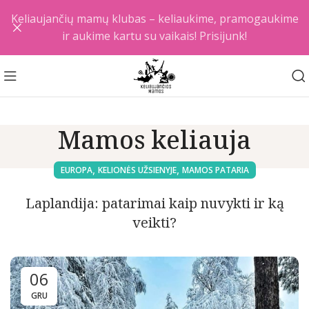
Keliaujančių mamų klubas – keliaukime, pramogaukime
ir aukime kartu su vaikais! Prisijunk!
Mamos keliauja
,
,
EUROPA
KELIONĖS UŽSIENYJE
MAMOS PATARIA
Laplandija: patarimai kaip nuvykti ir ką
veikti?
06
GRU