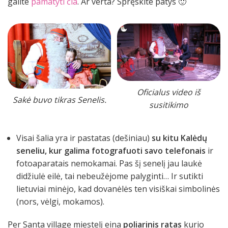
galite
pamatyti čia
. Ar verta? Spręskite patys 🙂
Oficialus video iš
Sakė buvo tikras Senelis.
susitikimo
Visai šalia yra ir pastatas (dešiniau)
su kitu Kalėdų
seneliu, kur galima fotografuoti savo telefonais
ir
fotoaparatais nemokamai. Pas šį senelį jau laukė
didžiulė eilė, tai nebeužėjome palyginti… Ir sutikti
lietuviai minėjo, kad dovanėlės ten visiškai simbolinės
(nors, vėlgi, mokamos).
Per Santa village miestelį eina
poliarinis ratas
kurio