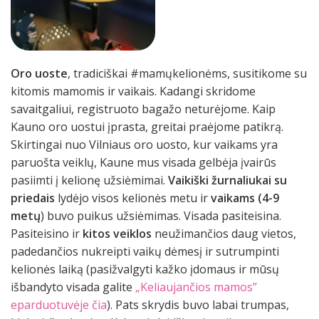
Oro uoste
, tradiciškai #mamųkelionėms, susitikome su
kitomis mamomis ir vaikais. Kadangi skridome
savaitgaliui, registruoto bagažo neturėjome. Kaip
Kauno oro uostui įprasta, greitai praėjome patikrą.
Skirtingai nuo Vilniaus oro uosto, kur vaikams yra
paruošta veiklų, Kaune mus visada gelbėja įvairūs
pasiimti į kelionę užsiėmimai.
Vaikiški žurnaliukai su
priedais
lydėjo visos kelionės metu ir
vaikams (4-9
metų
) buvo puikus užsiėmimas. Visada pasiteisina.
Pasiteisino ir
kitos veiklos
neužimančios daug vietos,
padedančios nukreipti vaikų dėmesį ir sutrumpinti
kelionės laiką (pasižvalgyti kažko įdomaus ir mūsų
išbandyto visada galite
„Keliaujančios mamos”
eparduotuvėje čia
). Pats
skrydis
buvo labai trumpas,