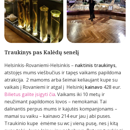
Traukinys pas Kalėdų senelį
Helsinkis-Rovaniemi-Helsinkis –
naktinis traukinys
,
atstojęs mums viešbučius ir tapęs vaikams papildoma
atrakcija. 2 mamoms arba šeimai keliaujant kupe su
vaikais į Rovaniemi ir atgal į Helsinkį
kainavo
428 eur.
Bilietus galite įsigyti čia
. Vaikams iki 10 metų ir
neužimant papildomos lovos – nemokamai. Tai
dalinantis perpus mums ir kajutės kompanjonams –
mamai su vaiku – kainavo 214 eur jau į abi puses.
Traukinio kupe ėmėme su wc į vieną pusę, nes į kitą