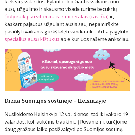
kiek virš valandos. Kylant ir leidžiantis vaikams
nuo
ausų užgulimo
ir skausmo visada turime becukrių
čiulpinukų su vitaminais ir mineralais (rasi čia)
ir,
kaskart pajautus užgulant ausis sau, nepamirškite
pasiūlyti vaikams gurkštelėti vandenuko. Arba įsigykite
specialius ausų kištukus
apie kuriuos rašėme anksčiau.
Diena Suomijos sostinėje – Helsinkyje
Nusileidome Helsinkyje 12 val. dienos, tad iki vakaro 19
valandos, kol laukėme traukinio į Rovaniemi, turėjome
daug gražaus laiko pasižvalgyti po Suomijos sostinę.