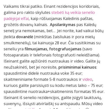
Vaikams tikrai patiko. Einant rezidencijos koridoriais,
galima pro rakto skylutes
stebėti ką veikia senelio
padėjėjai elfai
, kaip rūšiuojamas Kalėdinis paštas,
grožėtis dovanų kalnais.
Apsilankymas
pas Kalėdų
senelį yra nemokamas, bet… Jei norite, kad vaikui būtų
įteikta
dovanėlė
(minkštas žaisliukas ir pora mielų
smulkmenėlių), tai kainuoja 28 eur. Čia susitikimas su
seneliu yra
filmuojamas, fotografuojamas
(savo
fotoaparatais ir telefonais fotografuoti neleidžiama).
Išeinant galite apžiūrėti nuotraukas ir video. Galite jų
neužsakinėti, bet jei norėsite,
prisiminimai kainuos
:
spausdintinė didelė nuotrauka voke 35 eur;
skaitmeniniame formate 5-8 nuotraukos ir
video
,
kuriuos galite parsisiųsti su kodu metus laiko – 75 eur;
spausdintinė nuotrauka+skaitmeninis formatas 95 eur.
Išeinant iš senelio rezidencijos, galite įsigyti lauktuvių,
suvenyrų, išsiųsti atvirlaiškį su antspaudu. Mūsų video