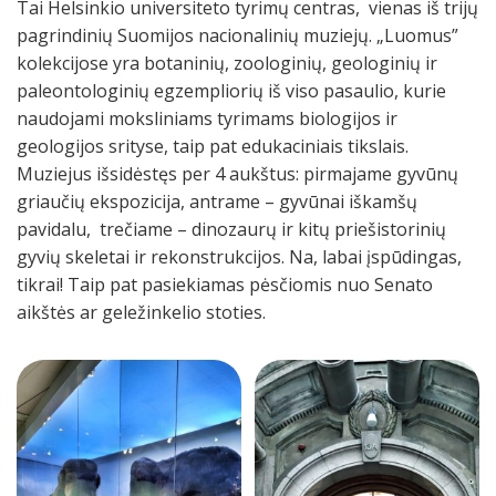
Tai Helsinkio universiteto tyrimų centras, vienas iš trijų
pagrindinių Suomijos nacionalinių muziejų. „Luomus”
kolekcijose yra botaninių, zoologinių, geologinių ir
paleontologinių egzempliorių iš viso pasaulio, kurie
naudojami moksliniams tyrimams biologijos ir
geologijos srityse, taip pat edukaciniais tikslais.
Muziejus išsidėstęs per 4 aukštus: pirmajame gyvūnų
griaučių ekspozicija, antrame – gyvūnai iškamšų
pavidalu, trečiame – dinozaurų ir kitų priešistorinių
gyvių skeletai ir rekonstrukcijos. Na, labai įspūdingas,
tikrai! Taip pat pasiekiamas pėsčiomis nuo Senato
aikštės ar geležinkelio stoties.