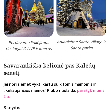
Aplankėme Santa Village ir
Perdavėme linkėjimus
Santa parką
tiesiogiai iš LIVE kameros
Savarankiška kelionė pas Kalėdų
senelį
Jei nori šiemet
vykti kartu su kitomis mamomis ir
„Keliaujančios mamos” Klubo nuolaida,
parašyk mums
čia
.
Skrydis