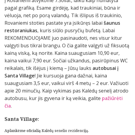
Į Rovaniemi atvykome 7:30val., laiku kaip numatyta
pagal grafiką. Esame girdėję, kad traukiniai, būna ir
vėluoja, net po porą valandų. Tik išlipus iš traukinio,
Rovaniemi stoties pastate yra įsikūręs labai
šaunus
restoraniukas
, kuris siūlo pusryčių bufetą. Labai
REKOMENDUOJAME juo pasinaudoti, nes visur kitur
valgyti bus tikrai brangu. O čia galite valgyti už fiksuotą
kainą viską, ką norite. Kaina suaugusiam 10,90 eur,
kaina vaikui 7,90 eur. Sočiai užkandus, pasirūpinus WC
reikalais, tik išėjus į kiemą – Jūsų lauks
autobusai į
Santa Village
! Jie kursuoja gana dažnai, kaina
suaugusiam 3,5 eur, vaikui virš 4 metų – 2 eur. Važiuoti
apie 20 minučių. Kaip vykimas pas Kalėdų senelį atrodo
autobusu, kur jis gyvena ir ką veikia, galite
pažiūrėti
čia
.
Santa Village:
Aplankėme oficialią
Kalėdų senelio rezidenciją
.