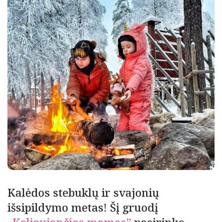
Kalėdos stebuklų ir svajonių
išsipildymo metas! Šį gruodį
„Keliaujančios mamos”
pasirinko