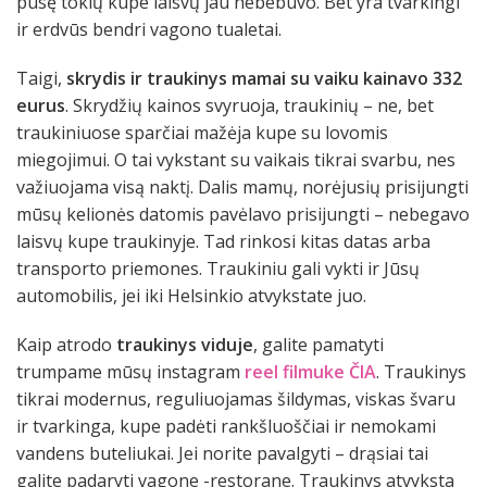
pusę tokių kupe laisvų jau nebebuvo. Bet yra tvarkingi
ir erdvūs bendri vagono tualetai.
Taigi,
skrydis ir traukinys mamai su vaiku kainavo 332
eurus
. Skrydžių kainos svyruoja, traukinių – ne, bet
traukiniuose sparčiai mažėja kupe su lovomis
miegojimui. O tai vykstant su vaikais tikrai svarbu, nes
važiuojama visą naktį. Dalis mamų, norėjusių prisijungti
mūsų kelionės datomis pavėlavo prisijungti – nebegavo
laisvų kupe traukinyje. Tad rinkosi kitas datas arba
transporto priemones. Traukiniu gali vykti ir Jūsų
automobilis, jei iki Helsinkio atvykstate juo.
Kaip atrodo
traukinys viduje
, galite pamatyti
trumpame mūsų instagram
reel filmuke ČIA
. Traukinys
tikrai modernus, reguliuojamas šildymas, viskas švaru
ir tvarkinga, kupe padėti rankšluoščiai ir nemokami
vandens buteliukai. Jei norite pavalgyti – drąsiai tai
galite padaryti vagone -restorane. Traukinys atvyksta