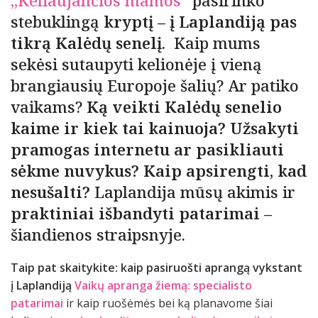
stebuklingą
kryptį – į Laplandiją pas
tikrą Kalėdų senelį
. Kaip mums
sekėsi sutaupyti kelionėje į vieną
brangiausių Europoje šalių? Ar patiko
vaikams?
Ką veikti Kalėdų senelio
kaime ir kiek tai kainuoja?
Užsakyti
pramogas internetu ar pasikliauti
sėkme nuvykus? Kaip apsirengti, kad
nesušalti?
Laplandija mūsų akimis ir
praktiniai išbandyti patarimai
–
šiandienos straipsnyje.
Taip pat skaitykite: kaip pasiruošti aprangą vykstant
į Laplandiją
Vaikų apranga žiemą: specialisto
patarimai
ir kaip ruošėmės bei ką planavome šiai