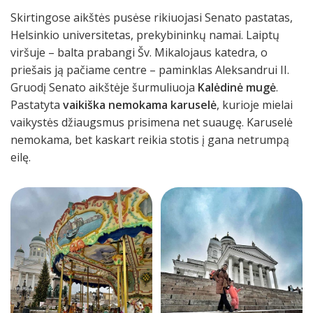
Skirtingose ​​aikštės pusėse rikiuojasi Senato pastatas,
Helsinkio universitetas, prekybininkų namai. Laiptų
viršuje – balta prabangi Šv. Mikalojaus katedra, o
priešais ją pačiame centre – paminklas Aleksandrui II.
Gruodį Senato aikštėje šurmuliuoja
Kalėdinė mugė
.
Pastatyta
vaikiška nemokama karuselė
, kurioje mielai
vaikystės džiaugsmus prisimena net suaugę. Karuselė
nemokama, bet kaskart reikia stotis į gana netrumpą
eilę.