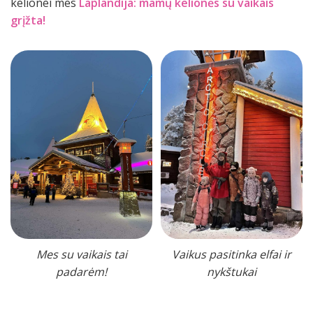
kelionei mes
Laplandija: mamų kelionės su vaikais
grįžta!
Mes su vaikais tai
Vaikus pasitinka elfai ir
padarėm!
nykštukai