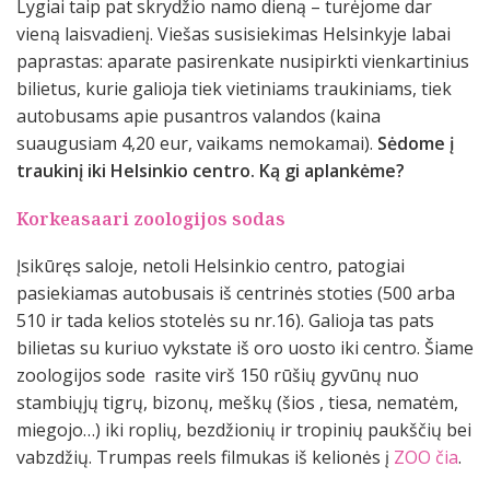
Lygiai taip pat skrydžio namo dieną – turėjome dar
vieną laisvadienį. Viešas susisiekimas Helsinkyje labai
paprastas: aparate pasirenkate nusipirkti vienkartinius
bilietus, kurie galioja tiek vietiniams traukiniams, tiek
autobusams apie pusantros valandos (kaina
suaugusiam 4,20 eur, vaikams nemokamai).
Sėdome į
traukinį iki Helsinkio centro. Ką gi aplankėme?
Korkeasaari zoologijos sodas
Įsikūręs saloje, netoli Helsinkio centro, patogiai
pasiekiamas autobusais iš centrinės stoties (500 arba
510 ir tada kelios stotelės su nr.16). Galioja tas pats
bilietas su kuriuo vykstate iš oro uosto iki centro. Šiame
zoologijos sode rasite virš 150 rūšių gyvūnų nuo
stambiųjų tigrų, bizonų, meškų (šios , tiesa, nematėm,
miegojo…) iki roplių, bezdžionių ir tropinių paukščių bei
vabzdžių. Trumpas reels filmukas iš kelionės į
ZOO čia
.