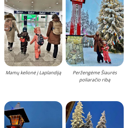
Mamų kelionė į Laplandiją
Peržengėme Šiaurės
poliaračio ribą