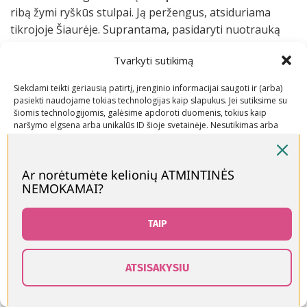
ribą žymi ryškūs stulpai. Ją peržengus, atsiduriama
tikrojoje Šiaurėje. Suprantama, pasidaryti nuotrauką
šioje vietoje yra tiesiog būtina. Dar viena
atrakcija
–
Tvarkyti sutikimą
pamojuoti savo artimiesiems per
LIVE kamerą štai čia
.
Siekdami teikti geriausią patirtį, įrenginio informacijai saugoti ir (arba)
pasiekti naudojame tokias technologijas kaip slapukus. Jei sutiksime su
šiomis technologijomis, galėsime apdoroti duomenis, tokius kaip
naršymo elgsena arba unikalūs ID šioje svetainėje. Nesutikimas arba
sutikimo atšaukimas gali neigiamai paveikti tam tikras funkcijas ir
funkcijas.
Ar norėtumėte kelionių ATMINTINĖS
NEMOKAMAI?
Priimti
Neigti
TAIP
Peržiūrėti nuostatas
ATSISAKYSIU
!Patarimai:
pasiimkite vaikams
nemokamas rogutes
,
0
Slapukų politika
Kontaktai
bus lengviau ir smagiau judėti po Santa Village. Daiktus
rduotuvė
Šoninė juosta
Norų sąrašas
Krepšelis
Paskyra
galite palikti
saugykloje
, kaina 5eur. Na, ir jei reikalingi