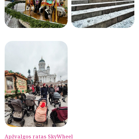
Apžvalgos ratas SkyWheel