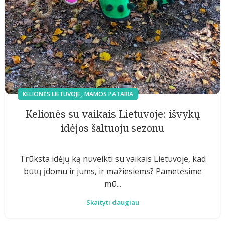
,
KELIONĖS LIETUVOJE
MAMOS PATARIA
Kelionės su vaikais Lietuvoje: išvykų
idėjos šaltuoju sezonu
Trūksta idėjų ką nuveikti su vaikais Lietuvoje, kad
būtų įdomu ir jums, ir mažiesiems? Pametėsime
mū...
Skaityti daugiau