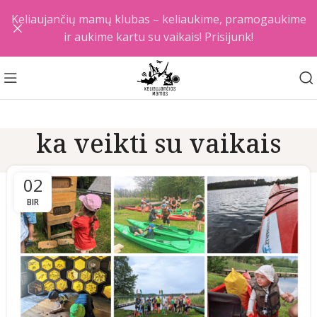
Keliaujančių mamų klubas – keliaukime, pramogaukime
ir aukime kartu su vaikais! Prisijunk!
ka veikti su vaikais
02
BIR