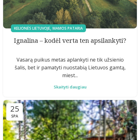
,
KELIONĖS LIETUVOJE
MAMOS PATARIA
Ignalina – kodėl verta ten apsilankyti?
Vasarą puikus metas aplankyti ne tik užsienio
šalis, bet ir pamatyti nuostabią Lietuvos gamtą,
miest...
Skaityti daugiau
25
SPA