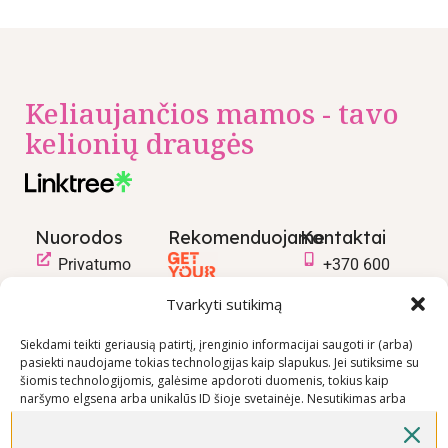
Keliaujančios mamos - tavo
kelionių draugės
Nuorodos
Rekomenduojame
Kontaktai
Privatumo
+370 600
politika
03600
Tvarkyti sutikimą
Prekių
info@keliaujanci
pirkimo –
Siekdami teikti geriausią patirtį, įrenginio informacijai saugoti ir (arba)
pasiekti naudojame tokias technologijas kaip slapukus. Jei sutiksime su
pardavimo
šiomis technologijomis, galėsime apdoroti duomenis, tokius kaip
taisyklės
naršymo elgsena arba unikalūs ID šioje svetainėje. Nesutikimas arba
Prekių
sutikimo atšaukimas gali neigiamai paveikti tam tikras funkcijas ir
funkcijas.
pristatymo