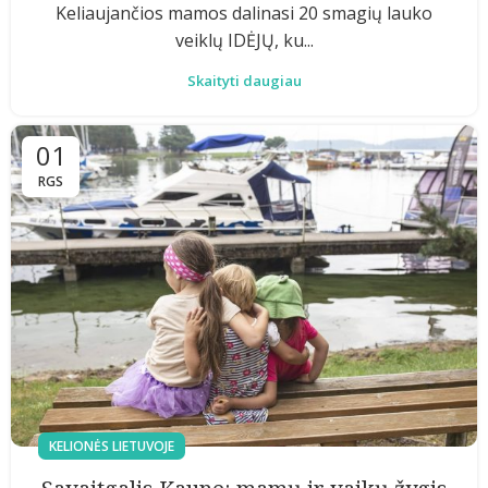
Keliaujančios mamos dalinasi 20 smagių lauko
veiklų IDĖJŲ, ku...
Skaityti daugiau
01
RGS
KELIONĖS LIETUVOJE