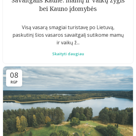
Savaitgalis Kaune: mamų ir vaikų žygis
bei Kauno įdomybės
Visą vasarą smagiai turistavę po Lietuvą,
paskutinį šios vasaros savaitgalį sutikome mamų
ir vaikų ž...
Skaityti daugiau
08
RGP