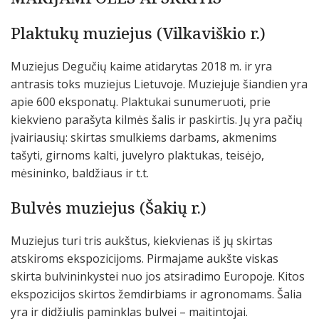
Plaktukų muziejus (Vilkaviškio r.)
Muziejus Degučių kaime atidarytas 2018 m. ir yra
antrasis toks muziejus Lietuvoje. Muziejuje šiandien yra
apie 600 eksponatų. Plaktukai sunumeruoti, prie
kiekvieno parašyta kilmės šalis ir paskirtis. Jų yra pačių
įvairiausių: skirtas smulkiems darbams, akmenims
tašyti, girnoms kalti, juvelyro plaktukas, teisėjo,
mėsininko, baldžiaus ir t.t.
Bulvės muziejus (Šakių r.)
Muziejus turi tris aukštus, kiekvienas iš jų skirtas
atskiroms ekspozicijoms. Pirmajame aukšte viskas
skirta bulvininkystei nuo jos atsiradimo Europoje. Kitos
ekspozicijos skirtos žemdirbiams ir agronomams. Šalia
yra ir didžiulis paminklas bulvei – maitintojai.