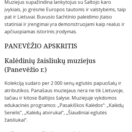
Muziejus supažindina lankytojus su Šaltojo karo
įvykiais, jo grėsme Europos tautoms ir valstybėms, taip
pat ir Lietuvai. Buvusio šachtinio paleidimo įtaiso
statiniai ir įrengimai yra demonstruojami kaip realus ir
apčiuopiamas istorinis įrodymas.
PANEVĖŽIO APSKRITIS
Kalėdinių žaisliukų muziejus
(Panevėžio r.)
Kolekciją sudaro per 2 000 senų eglutės papuošalų ir
atributikos. Panašaus muziejaus nėra ne tik Lietuvoje,
tačiau ir kitose Baltijos šalyse. Muziejuje vykdomos
edukacinės programos: „Pasakiškos Kalėdos“: „Kalėdų
Senelis“, „Kalėdų atvirukai“, „Šiaudiniai eglutės
žaisliukai“.