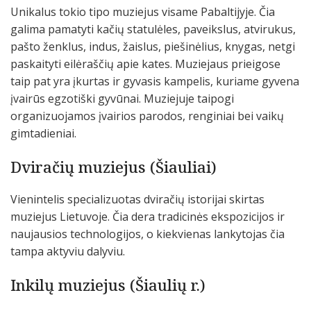
Unikalus tokio tipo muziejus visame Pabaltijyje. Čia
galima pamatyti kačių statulėles, paveikslus, atvirukus,
pašto ženklus, indus, žaislus, piešinėlius, knygas, netgi
paskaityti eilėraščių apie kates. Muziejaus prieigose
taip pat yra įkurtas ir gyvasis kampelis, kuriame gyvena
įvairūs egzotiški gyvūnai. Muziejuje taipogi
organizuojamos įvairios parodos, renginiai bei vaikų
gimtadieniai.
Dviračių muziejus (Šiauliai)
Vienintelis specializuotas dviračių istorijai skirtas
muziejus Lietuvoje. Čia dera tradicinės ekspozicijos ir
naujausios technologijos, o kiekvienas lankytojas čia
tampa aktyviu dalyviu.
Inkilų muziejus (Šiaulių r.)