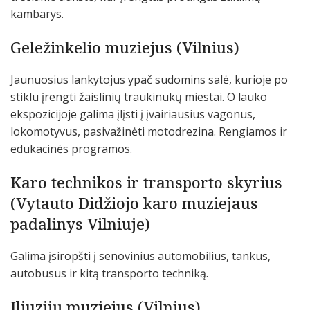
kambarys.
Geležinkelio muziejus (Vilnius)
Jaunuosius lankytojus ypač sudomins salė, kurioje po
stiklu įrengti žaislinių traukinukų miestai. O lauko
ekspozicijoje galima įlįsti į įvairiausius vagonus,
lokomotyvus, pasivažinėti motodrezina. Rengiamos ir
edukacinės programos.
Karo technikos ir transporto skyrius
(Vytauto Didžiojo karo muziejaus
padalinys Vilniuje)
Galima įsiropšti į senovinius automobilius, tankus,
autobusus ir kitą transporto techniką.
Iliuzijų muziejus (Vilnius)