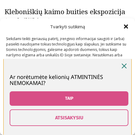
Kleboniškių kaimo buities ekspozicija
(Radviliškio r.)
Tvarkyti sutikimą
Galima užeiti į kaimo gyventojų sodybas, susipažinti su
Siekdami teikti geriausią patirtį, įrenginio informacijai saugoti ir (arba)
įvairiais darbo įrankiais, namų apyvokos reikmenimis –
pasiekti naudojame tokias technologijas kaip slapukus. Jei sutiksime su
pajusti, kaip anuomet Lietuvos kaimeliuose gyveno
šiomis technologijomis, galėsime apdoroti duomenis, tokius kaip
naršymo elgsena arba unikalūs ID šioje svetainėje. Nesutikimas arba
mūsų senoliai. Šis muziejus-draustinis unikalus, nes
sutikimo atšaukimas gali neigiamai paveikti tam tikras funkcijas ir
gyvenimas čia nenutrūkęs – trys sodybos vis dar
funkcijas.
gyvenamos.
Ar norėtumėte kelionių ATMINTINĖS
NEMOKAMAI?
Priimti
Geriausi Muziejai
Muziejai
Neigti
TAIP
Naujesnis
Ankstesnis
Peržiūrėti nuostatas
ATSISAKYSIU
0
Slapukų politika
Kontaktai
Susiję įrašai
rduotuvė
Šoninė juosta
Norų sąrašas
Krepšelis
Paskyra