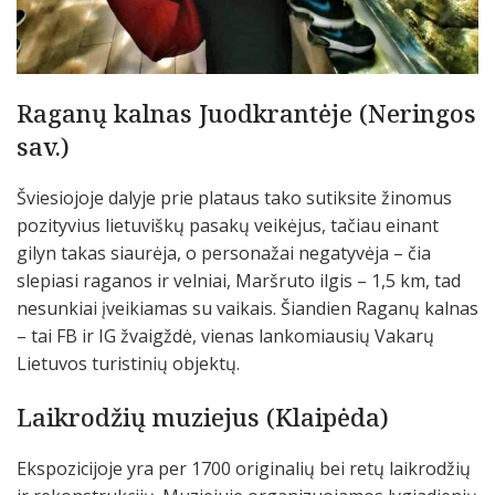
Raganų kalnas Juodkrantėje (Neringos
sav.)
Šviesiojoje dalyje prie plataus tako sutiksite žinomus
pozityvius lietuviškų pasakų veikėjus, tačiau einant
gilyn takas siaurėja, o personažai negatyvėja – čia
slepiasi raganos ir velniai, Maršruto ilgis – 1,5 km, tad
nesunkiai įveikiamas su vaikais. Šiandien Raganų kalnas
– tai FB ir IG žvaigždė, vienas lankomiausių Vakarų
Lietuvos turistinių objektų.
Laikrodžių muziejus (Klaipėda)
Ekspozicijoje yra per 1700 originalių bei retų laikrodžių