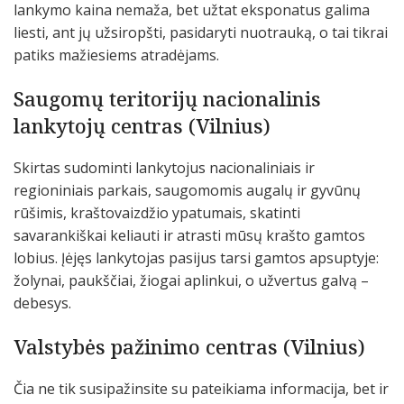
lankymo kaina nemaža, bet užtat eksponatus galima
liesti, ant jų užsiropšti, pasidaryti nuotrauką, o tai tikrai
patiks mažiesiems atradėjams.
Saugomų teritorijų nacionalinis
lankytojų centras (Vilnius)
Skirtas sudominti lankytojus nacionaliniais ir
regioniniais parkais, saugomomis augalų ir gyvūnų
rūšimis, kraštovaizdžio ypatumais, skatinti
savarankiškai keliauti ir atrasti mūsų krašto gamtos
lobius. Įėjęs lankytojas pasijus tarsi gamtos apsuptyje:
žolynai, paukščiai, žiogai aplinkui, o užvertus galvą –
debesys.
Valstybės pažinimo centras (Vilnius)
Čia ne tik susipažinsite su pateikiama informacija, bet ir