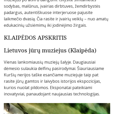
sodybas, malūnus, įvairias dirbtuves, žemdirbystės
padargus, autentiškuose interjeruose pajusite
laikmečio dvasią. Čia rasite ir įvairių veiklų – nuo amatų
edukacinių užsiėmimų iki jodinėjimo žirgais.
KLAIPĖDOS APSKRITIS
Lietuvos jūrų muziejus (Klaipėda)
Vienas lankomiausių muziejų šalyje. Daugiausiai
dėmesio sulaukia delfinų pasirodymai. Šiauriausiame
Kuršių nerijos taške esančiame muziejuje taip pat
rasite jūrų gamtos ir laivybos istorijos ekspozicijas,
kurios nuolat pildomos. Eksponatai pateikiami
inovatyviai, panaudojant naujausias technologijas.