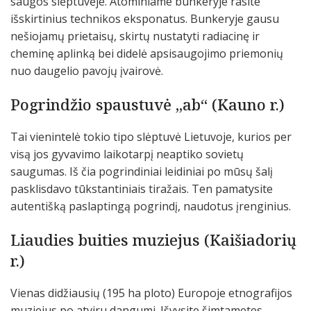
saugos slėptuvėje. Atominiame bunkeryje rasite
išskirtinius technikos eksponatus. Bunkeryje gausu
nešiojamų prietaisų, skirtų nustatyti radiacinę ir
cheminę aplinką bei didelė apsisaugojimo priemonių
nuo daugelio pavojų įvairovė.
Pogrindžio spaustuvė „ab“ (Kauno r.)
Tai vienintelė tokio tipo slėptuvė Lietuvoje, kurios per
visą jos gyvavimo laikotarpį neaptiko sovietų
saugumas. Iš čia pogrindiniai leidiniai po mūsų šalį
pasklisdavo tūkstantiniais tiražais. Ten pamatysite
autentišką paslaptingą pogrindį, naudotus įrenginius.
Liaudies buities muziejus (Kaišiadorių
r.)
Vienas didžiausių (195 ha ploto) Europoje etnografijos
muziejus po atviru dangumi. Išvysite šimtametes