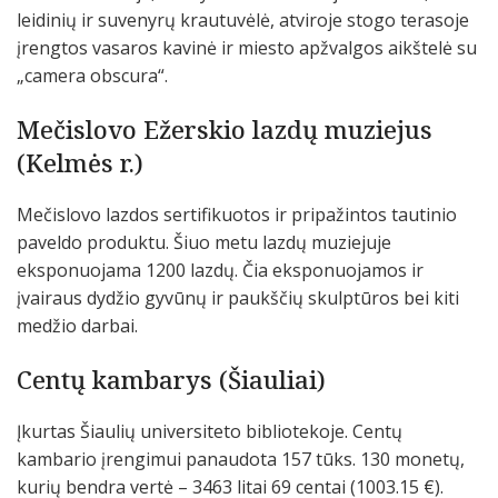
leidinių ir suvenyrų krautuvėlė, atviroje stogo terasoje
įrengtos vasaros kavinė ir miesto apžvalgos aikštelė su
„camera obscura“.
Mečislovo Ežerskio lazdų muziejus
(Kelmės r.)
Mečislovo lazdos sertifikuotos ir pripažintos tautinio
paveldo produktu. Šiuo metu lazdų muziejuje
eksponuojama 1200 lazdų. Čia eksponuojamos ir
įvairaus dydžio gyvūnų ir paukščių skulptūros bei kiti
medžio darbai.
Centų kambarys (Šiauliai)
Įkurtas Šiaulių universiteto bibliotekoje. Centų
kambario įrengimui panaudota 157 tūks. 130 monetų,
kurių bendra vertė – 3463 litai 69 centai (1003.15 €).