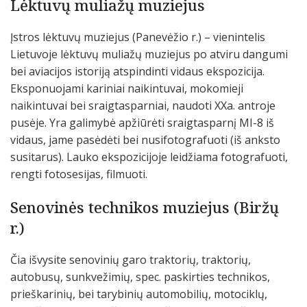
Lėktuvų muliažų muziejus
Įstros lėktuvų muziejus (Panevėžio r.) – vienintelis
Lietuvoje lėktuvų muliažų muziejus po atviru dangumi
bei aviacijos istoriją atspindinti vidaus ekspozicija.
Eksponuojami kariniai naikintuvai, mokomieji
naikintuvai bei sraigtasparniai, naudoti XXa. antroje
pusėje. Yra galimybė apžiūrėti sraigtasparnį MI-8 iš
vidaus, jame pasėdėti bei nusifotografuoti (iš anksto
susitarus). Lauko ekspozicijoje leidžiama fotografuoti,
rengti fotosesijas, filmuoti.
Senovinės technikos muziejus (Biržų
r.)
Čia išvysite senovinių garo traktorių, traktorių,
autobusų, sunkvežimių, spec. paskirties technikos,
prieškarinių, bei tarybinių automobilių, motociklų,