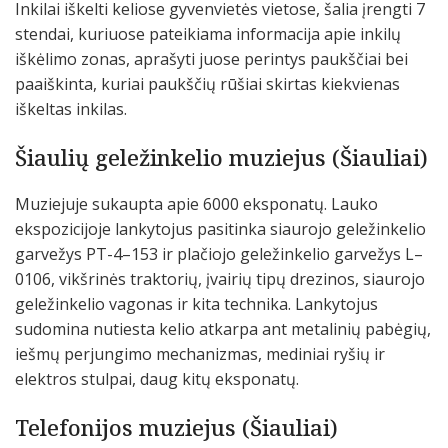
Inkilai iškelti keliose gyvenvietės vietose, šalia įrengti 7
stendai, kuriuose pateikiama informacija apie inkilų
iškėlimo zonas, aprašyti juose perintys paukščiai bei
paaiškinta, kuriai paukščių rūšiai skirtas kiekvienas
iškeltas inkilas.
Šiaulių geležinkelio muziejus (Šiauliai)
Muziejuje sukaupta apie 6000 eksponatų. Lauko
ekspozicijoje lankytojus pasitinka siaurojo geležinkelio
garvežys PT-4–153 ir plačiojo geležinkelio garvežys L–
0106, vikšrinės traktorių, įvairių tipų drezinos, siaurojo
geležinkelio vagonas ir kita technika. Lankytojus
sudomina nutiesta kelio atkarpa ant metalinių pabėgių,
iešmų perjungimo mechanizmas, mediniai ryšių ir
elektros stulpai, daug kitų eksponatų.
Telefonijos muziejus (Šiauliai)