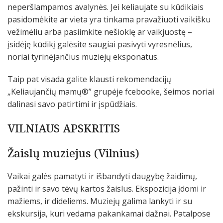
neperšlampamos avalynės. Jei keliaujate su kūdikiais
pasidomėkite ar vieta yra tinkama pravažiuoti vaikišku
vežimėliu arba pasiimkite nešioklę ar vaikjuostę –
įsidėję kūdikį galėsite saugiai pasivyti vyresnėlius,
noriai tyrinėjančius muziejų eksponatus.
Taip pat visada galite klausti rekomendacijų
„Keliaujančių mamų®” grupėje fcebooke, šeimos noriai
dalinasi savo patirtimi ir įspūdžiais.
VILNIAUS APSKRITIS
Žaislų muziejus (Vilnius)
Vaikai galės pamatyti ir išbandyti daugybę žaidimų,
pažinti ir savo tėvų kartos žaislus. Ekspozicija įdomi ir
mažiems, ir dideliems. Muziejų galima lankyti ir su
ekskursija, kuri vedama pakankamai dažnai. Patalpose