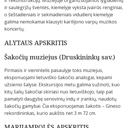
ir rekonstrukcijų. Muziejuje organizuojamos lygiadienių
ir saulėgrįžų šventės, kiemelyje vyksta įvairūs renginiai,
o šeštadieniais ir sekmadieniais vidudienį kiemelyje
galima nemokamai klausyti karilijono varpų muzikos
koncertų.
ALYTAUS APSKRITIS
Šakočių muziejus (Druskininkų sav.)
Pirmasis ir vienintelis pasaulyje toks muziejus,
eksponuojami lietuviško šakočio analogai, kepami
užsienio šalyse. Ekskursijos metu galima sužinoti, kuo
kitų šalių šakočiai skiriasi nuo lietuviškojo, taip pat
pamatyti daugybę senovinių indų ir įrankių, naudotų
šakočių gamybai. Čia eksponuojamas šakotis – Gineso
rekordininkas, kurio aukštis net 3 m 72 cm.
MARIJAMPOLĖS APSKRITIS