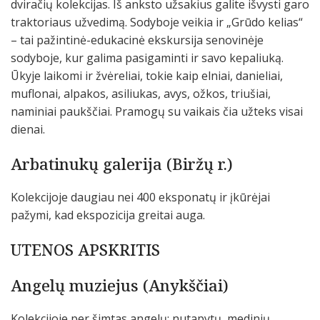
dviračių kolekcijas. Iš anksto užsakius galite išvysti garo
traktoriaus užvedimą. Sodyboje veikia ir „Grūdo kelias“
– tai pažintinė-edukacinė ekskursija senovinėje
sodyboje, kur galima pasigaminti ir savo kepaliuką.
Ūkyje laikomi ir žvėreliai, tokie kaip elniai, danieliai,
muflonai, alpakos, asiliukas, avys, ožkos, triušiai,
naminiai paukščiai. Pramogų su vaikais čia užteks visai
dienai.
Arbatinukų galerija (Biržų r.)
Kolekcijoje daugiau nei 400 eksponatų ir įkūrėjai
pažymi, kad ekspozicija greitai auga.
UTENOS APSKRITIS
Angelų muziejus (Anykščiai)
Kolekcijoje per šimtas angelų: nutapytų, medinių,