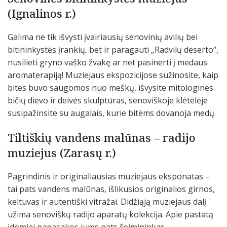
(Ignalinos r.)
Galima ne tik išvysti įvairiausių senovinių avilių bei
bitininkystės įrankių, bet ir paragauti „Radvilų deserto“,
nusilieti gryno vaško žvakę ar net pasinerti į medaus
aromaterapiją! Muziejaus ekspozicijose sužinosite, kaip
bitės buvo saugomos nuo meškų, išvysite mitologines
bičių dievo ir deivės skulptūras, senoviškoje klėtelėje
susipažinsite su augalais, kurie bitėms dovanoja medų.
Tiltiškių vandens malūnas – radijo
muziejus (Zarasų r.)
Pagrindinis ir originaliausias muziejaus eksponatas –
tai pats vandens malūnas, išlikusios originalios girnos,
keltuvas ir autentiški vitražai. Didžiąją muziejaus dalį
užima senoviškų radijo aparatų kolekcija. Apie pastatą