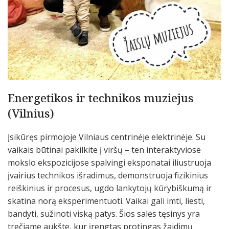
Energetikos ir technikos muziejus
(Vilnius)
Įsikūręs pirmojoje Vilniaus centrinėje elektrinėje. Su
vaikais būtinai pakilkite į viršų – ten interaktyviose
mokslo ekspozicijose spalvingi eksponatai iliustruoja
įvairius technikos išradimus, demonstruoja fizikinius
reiškinius ir procesus, ugdo lankytojų kūrybiškumą ir
skatina norą eksperimentuoti. Vaikai gali imti, liesti,
bandyti, sužinoti viską patys. Šios salės tęsinys yra
trečiame aukšte, kur įrengtas protingas žaidimų