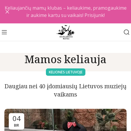
Keliaujančių mamų klubas – keliaukime, pramogaukime
ir aukime kartu su vaikais! Prisijunk!
Mamos keliauja
KELIONĖS LIETUVOJE
Daugiau nei 40 įdomiausių Lietuvos muziejų
vaikams
04
BIR