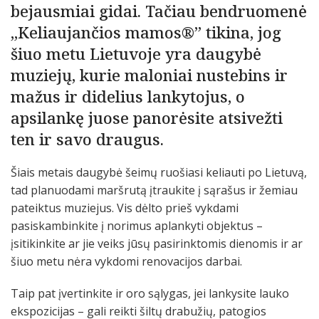
bejausmiai gidai. Tačiau bendruomenė
„Keliaujančios mamos®” tikina, jog
šiuo metu Lietuvoje yra daugybė
muziejų, kurie maloniai nustebins ir
mažus ir didelius lankytojus, o
apsilankę juose panorėsite atsivežti
ten ir savo draugus.
Šiais metais daugybė šeimų ruošiasi keliauti po Lietuvą,
tad planuodami maršrutą įtraukite į sąrašus ir žemiau
pateiktus muziejus. Vis dėlto prieš vykdami
pasiskambinkite į norimus aplankyti objektus –
įsitikinkite ar jie veiks jūsų pasirinktomis dienomis ir ar
šiuo metu nėra vykdomi renovacijos darbai.
Taip pat įvertinkite ir oro sąlygas, jei lankysite lauko
ekspozicijas – gali reikti šiltų drabužių, patogios