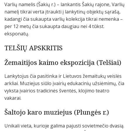
Varlių namelis (Šakių r.) – lankantis Šakių rajone, Varlių
namelį tikrai verta įtraukti į lankytinų objektų sąrašą,
kadangi čia sukaupta varlių kolekcija tikrai nemenka –
per 12 metų čia sukaupta daugiau nei 4 tūkst.
eksponatų.
TELŠIŲ APSKRITIS
Žemaitijos kaimo ekspozicija (Telšiai)
Lankytojus čia pasitinka ir Lietuvos žemaitukų veislės
arkliai. Muziejus siūlo įvairių edukacinių užsiėmimų, čia
vyksta įvairios tradicinės šventės, klojimo teatro
vakarai.
Šaltojo karo muziejus (Plungės r.)
Unikali vieta, kurioje galima pajusti sovietmečio dvasią.