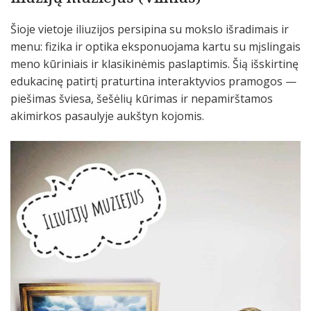
Šioje vietoje iliuzijos persipina su mokslo išradimais ir
menu: fizika ir optika eksponuojama kartu su mįslingais
meno kūriniais ir klasikinėmis paslaptimis. Šią išskirtinę
edukacinę patirtį praturtina interaktyvios pramogos —
piešimas šviesa, šešėlių kūrimas ir nepamirštamos
akimirkos pasaulyje aukštyn kojomis.