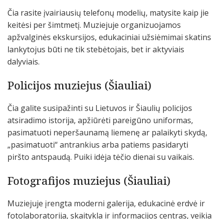
Čia rasite įvairiausių telefonų modelių, matysite kaip jie
keitėsi per šimtmetį. Muziejuje organizuojamos
apžvalginės ekskursijos, edukaciniai užsiėmimai skatins
lankytojus būti ne tik stebėtojais, bet ir aktyviais
dalyviais.
Policijos muziejus (Šiauliai)
Čia galite susipažinti su Lietuvos ir Šiaulių policijos
atsiradimo istorija, apžiūrėti pareigūno uniformas,
pasimatuoti neperšaunamą liemenę ar palaikyti skydą,
„pasimatuoti“ antrankius arba patiems pasidaryti
piršto antspaudą. Puiki idėja tėčio dienai su vaikais.
Fotografijos muziejus (Šiauliai)
Muziejuje įrengta moderni galerija, edukacinė erdvė ir
fotolaboratorija, skaitykla ir informacijos centras, veikia