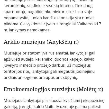
keramikinių, stiklinių ir visokių kitokių. Tiek daug
sparnuotųjų pagalbininkų niekur kitur Lietuvoje
nepamatysite, juolab kad ši ekspozicija yra nuolat
pildoma. Čia vykdomi ir įvairūs renginiai. Vaikams iki 7
m. lankymas nemokamas.
Arklio muziejus (Anykščių r.)
Muziejuje pristatomi įvairūs amatai, lankytojai gali
apžiūrėti audėjo, keramiko, duonos kepėjo, kalvio,
juvelyro ir medžio drožėjo darbus. Už muziejaus
teritorijos ribų lankytojai gali mėgautis jodinėjimu
arkliais ar rogėmis ar suptis ant sūpynių.
Etnokosmologijos muziejus (Molėtų r.)
Muziejaus lankytojai pirmiausiai kviečiami į ekspozicinę
galeriją, įrengtą kalno šlaite. Muziejuje galima paliesti