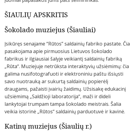
įdomiai papasakos jums pats šeimininkas.
ŠIAULIŲ APSKRITIS
Šokolado muziejus (Šiauliai)
Įsikūręs senajame “Rūtos” saldainių fabriko pastate. Čia
pasakojama apie pirmuosius Lietuvos šokolado
fabrikus ir ilgiausiai šalyje veikiantį saldainių fabriką
„Rūta“. Muziejuje netrūksta interaktyvių užsiėmimų: čia
galima nusifotografuoti ir elektroniniu paštu išsiųsti
savo nuotrauką ar sukurtą saldainių popierėlį
draugams, pažaisti įvairių žaidimų. Užsisakę edukacinį
užsiėmimą „Saldžioji laboratorija“, maži ir dideli
lankytojai trumpam tampa šokolado meistrais. Šalia
veikia istorinė „Rūtos“ saldainių parduotuvė ir kavinė.
Katinų muziejus (Šiaulių r.)