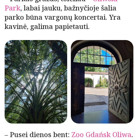
Park
, labai jauku, bažnyčioje šalia
parko būna vargonų koncertai. Yra
kavinė, galima papietauti.
– Pusei dienos bent:
Zoo Gdańsk Oliwa
.