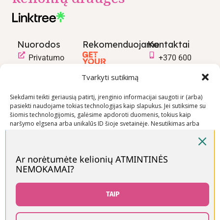
Nuorodos
Rekomenduojame
Kontaktai
Privatumo
+370 600
politika
03600
Tvarkyti sutikimą
Prekių
info@keliaujanci
pirkimo –
Siekdami teikti geriausią patirtį, įrenginio informacijai saugoti ir (arba)
pasiekti naudojame tokias technologijas kaip slapukus. Jei sutiksime su
pardavimo
šiomis technologijomis, galėsime apdoroti duomenis, tokius kaip
taisyklės
naršymo elgsena arba unikalūs ID šioje svetainėje. Nesutikimas arba
Prekių
sutikimo atšaukimas gali neigiamai paveikti tam tikras funkcijas ir
funkcijas.
pristatymo
sąlygos
Ar norėtumėte kelionių ATMINTINĖS
NEMOKAMAI?
Priimti
Visos teisės saugomos © Keliaujančios Mamos 2026
Neigti
TAIP
Peržiūrėti nuostatas