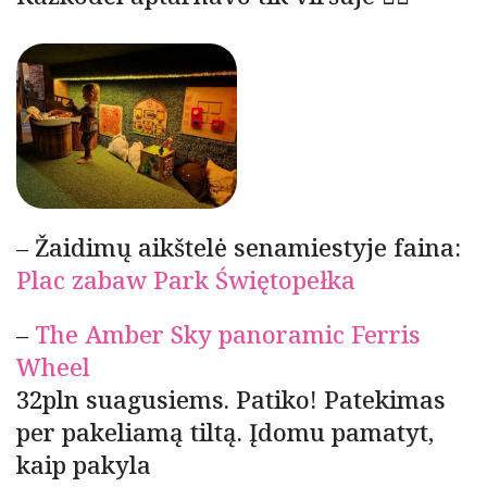
– Žaidimų aikštelė senamiestyje faina:
Plac zabaw Park Świętopełka
–
The Amber Sky panoramic Ferris
Wheel
32pln suagusiems. Patiko! Patekimas
per pakeliamą tiltą. Įdomu pamatyt,
kaip pakyla