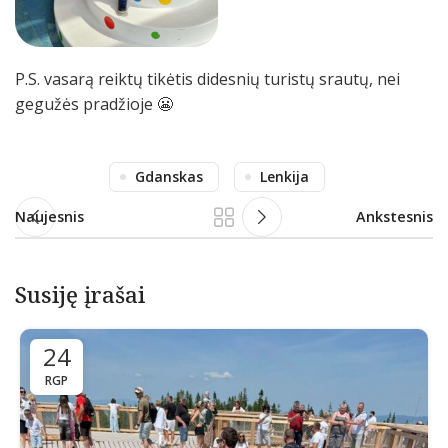
P.S. vasarą reiktų tikėtis didesnių turistų srautų, nei
gegužės pradžioje 😬
Gdanskas
Lenkija
Naujesnis
Ankstesnis
Susiję įrašai
24
RGP