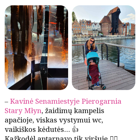
–
Kavinė Senamiestyje Pierogarnia
Stary Młyn
, žaidimų kampelis
apačioje, viskas vystymui wc,
vaikiškos kėdutės… 👍
Kažkodėl aptarnavo tik viršuje 🤷‍♀️