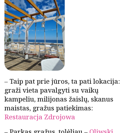
– Taip pat prie jūros, ta pati lokacija:
graži vieta pavalgyti su vaikų
kampeliu, milijonas žaislų, skanus
maistas, gražus patiekimas:
Restauracja Zdrojowa
– Parkas gražus, tolėliau –
Oliwski