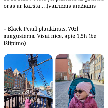
oras ar karšta… Įvairiems amžiams
– Black Pearl plaukimas, 70zl
suagusiems. Visai nice, apie 1,5h (be
išlipimo)