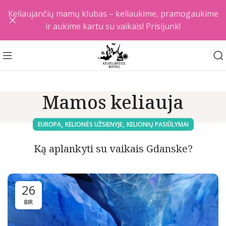
Keliaujančių mamų klubas – keliaukime, pramogaukime
ir aukime kartu su vaikais! Prisijunk!
Mamos keliauja
,
,
EUROPA
KELIONĖS UŽSIENYJE
KELIONIŲ PASIŪLYMAI
Ką aplankyti su vaikais Gdanske?
26
BIR