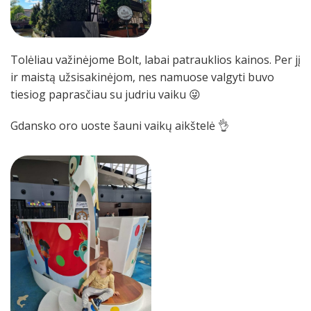
Tolėliau važinėjome Bolt, labai patrauklios kainos. Per jį
ir maistą užsisakinėjom, nes namuose valgyti buvo
tiesiog paprasčiau su judriu vaiku 😜
Gdansko oro uoste šauni vaikų aikštelė 👌