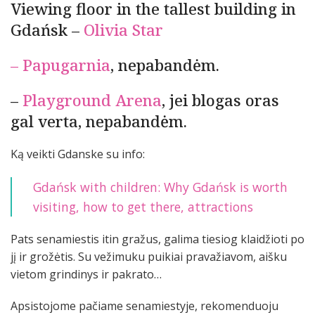
Viewing floor in the tallest building in
Gdańsk –
Olivia Star
– Papugarnia
, nepabandėm.
–
Playground Arena
, jei blogas oras
gal verta, nepabandėm.
Ką veikti Gdanske su info:
Gdańsk with children: Why Gdańsk is worth
visiting, how to get there, attractions
Pats senamiestis itin gražus, galima tiesiog klaidžioti po
jį ir grožėtis. Su vežimuku puikiai pravažiavom, aišku
vietom grindinys ir pakrato…
Apsistojome pačiame senamiestyje, rekomenduoju