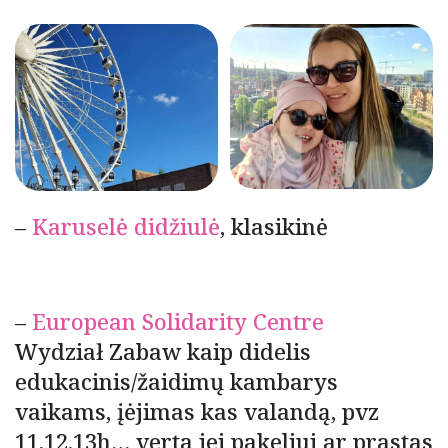
–
Karuselė didžiulė
, klasikinė
–
European Solidarity Centre
Wydział Zabaw kaip didelis
edukacinis/žaidimų kambarys
vaikams, įėjimas kas valandą, pvz
11,12,13h… verta jei pakeliui ar prastas