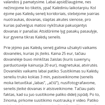
valandos jį pamatysime. Labai apsidžiaugėme, nes
nežinojome ko tikėtis, ypač Kalėdiniu laikotarpiu. Kol
ėjome pas Kalėdų senelį koridoriais, stebėjome įvairias
nuotraukas, dovanas, slaptas akutes sienose, pro
kurias pažvelgus matosi nykštukai pakuojantys
dovanas ir panašiai. Atsidūrėme lyg pasakų pasaulyje,
kur gyvena tikras Kalėdų senelis.
Prie įėjimo pas Kalėdų senelį galima užsakyti vaikams
dovanėles, kurias jis įteiks. Kaina 25 eur, tačiau
dovanėlėje buvo minkštas žaislas (kuris suvenyrų
parduotuvėje kainuoja 20 eur), magnetukai, atvirutės.
Dovanėlės vaikams labai patiko. Susitikimas su Kalėdų
seneliu truko kokias 3 min, pasisveikinome (senelis
moka lietuviškai „labas”, „ačiū”), nusifotografavome,
senelis įteikė dovanas ir atsisveikinome. Tačiau pats
faktas, kad su juo susitikome paliko didelį įspūdį. Po to,
žinoma, pirkome susitikimo nuotrauką ir video. Patiko