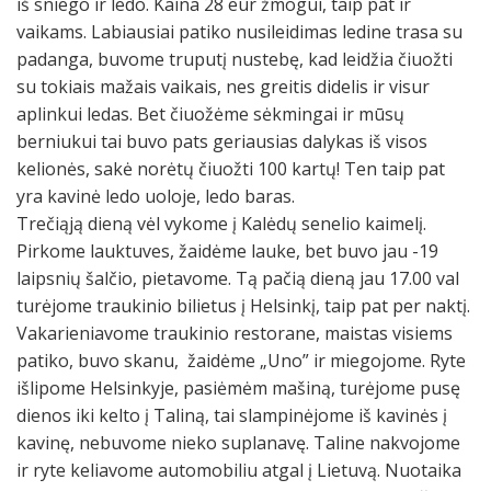
iš sniego ir ledo. Kaina 28 eur žmogui, taip pat ir
vaikams. Labiausiai patiko nusileidimas ledine trasa su
padanga, buvome truputį nustebę, kad leidžia čiuožti
su tokiais mažais vaikais, nes greitis didelis ir visur
aplinkui ledas. Bet čiuožėme sėkmingai ir mūsų
berniukui tai buvo pats geriausias dalykas iš visos
kelionės, sakė norėtų čiuožti 100 kartų! Ten taip pat
yra kavinė ledo uoloje, ledo baras.
Trečiąją dieną vėl vykome į Kalėdų senelio kaimelį.
Pirkome lauktuves, žaidėme lauke, bet buvo jau -19
laipsnių šalčio, pietavome. Tą pačią dieną jau 17.00 val
turėjome traukinio bilietus į Helsinkį, taip pat per naktį.
Vakarieniavome traukinio restorane, maistas visiems
patiko, buvo skanu, žaidėme „Uno” ir miegojome. Ryte
išlipome Helsinkyje, pasiėmėm mašiną, turėjome pusę
dienos iki kelto į Taliną, tai slampinėjome iš kavinės į
kavinę, nebuvome nieko suplanavę. Taline nakvojome
ir ryte keliavome automobiliu atgal į Lietuvą. Nuotaika