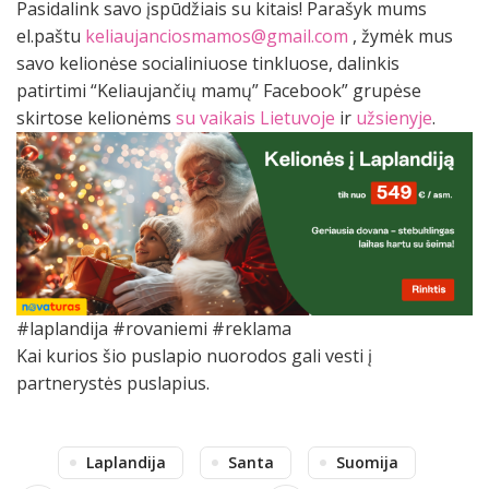
Pasidalink savo įspūdžiais su kitais! Parašyk mums
el.paštu
keliaujanciosmamos@gmail.com
, žymėk mus
savo kelionėse socialiniuose tinkluose, dalinkis
patirtimi “Keliaujančių mamų” Facebook” grupėse
skirtose kelionėms
su vaikais Lietuvoje
ir
užsienyje
.
#laplandija #rovaniemi #reklama
Kai kurios šio puslapio nuorodos gali vesti į
partnerystės puslapius.
Laplandija
Santa
Suomija