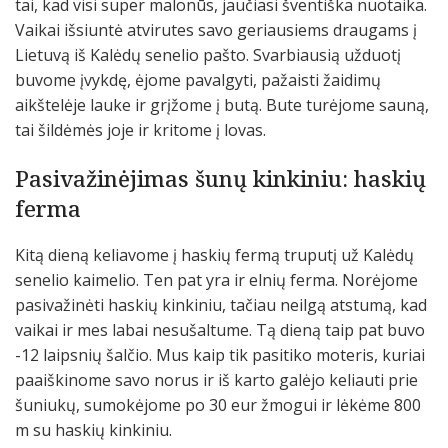
tai, kad visi super malonūs, jaučiasi šventiška nuotaika.
Vaikai išsiuntė atvirutes savo geriausiems draugams į
Lietuvą iš Kalėdų senelio pašto. Svarbiausią užduotį
buvome įvykdę, ėjome pavalgyti, pažaisti žaidimų
aikštelėje lauke ir grįžome į butą. Bute turėjome sauną,
tai šildėmės joje ir kritome į lovas.
Pasivažinėjimas šunų kinkiniu: haskių
ferma
Kitą dieną keliavome į haskių fermą truputį už Kalėdų
senelio kaimelio. Ten pat yra ir elnių ferma. Norėjome
pasivažinėti haskių kinkiniu, tačiau neilgą atstumą, kad
vaikai ir mes labai nesušaltume. Tą dieną taip pat buvo
-12 laipsnių šalčio. Mus kaip tik pasitiko moteris, kuriai
paaiškinome savo norus ir iš karto galėjo keliauti prie
šuniukų, sumokėjome po 30 eur žmogui ir lėkėme 800
m su haskių kinkiniu.