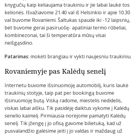
knygučių kaip keliaujama traukiniu ir jie labai laukė tos
kelionės. Išvažiavome 21.40 val iš Helsinkio ir apie 10.30
val buvome Rovaniemi. Šaltukas spaudė iki -12 laipsnių,
bet buvome gerai pasiruošę- apatiniai termo rūbeliai,
kombinezonai, tai ši temperatūra mūsų visai
neišgąsdino.
Patarimas
: mokėti brangiau ir vykti naujesniu traukiniu.
Rovaniemyje pas Kalėdų senelį
Internetu buvome išsinuomoję automobilį, kuris laukė
traukinių stotyje, taip pat per bookingą buvome
išsinuomoję butą. Viską radome, miestelis nedidelis,
viskas labai aišku. Tik pasidėję daiktus vykome į Kalėdų
senelio kaimelį. Pirmiausia norėjome pamatyti Kalėdų
senelį. Tik įžengę į jo ofisą gavome bilietuką, kad už
pusvalandžio galėsime įeiti į jo valdas ir maždaug už