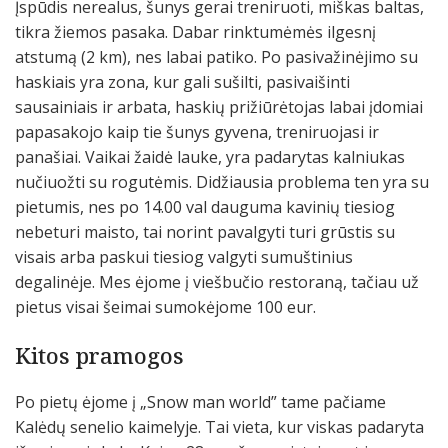
Įspūdis nerealus, šunys gerai treniruoti, miškas baltas,
tikra žiemos pasaka. Dabar rinktumėmės ilgesnį
atstumą (2 km), nes labai patiko. Po pasivažinėjimo su
haskiais yra zona, kur gali sušilti, pasivaišinti
sausainiais ir arbata, haskių prižiūrėtojas labai įdomiai
papasakojo kaip tie šunys gyvena, treniruojasi ir
panašiai. Vaikai žaidė lauke, yra padarytas kalniukas
nučiuožti su rogutėmis. Didžiausia problema ten yra su
pietumis, nes po 14.00 val dauguma kavinių tiesiog
nebeturi maisto, tai norint pavalgyti turi grūstis su
visais arba paskui tiesiog valgyti sumuštinius
degalinėje. Mes ėjome į viešbučio restoraną, tačiau už
pietus visai šeimai sumokėjome 100 eur.
Kitos pramogos
Po pietų ėjome į „Snow man world” tame pačiame
Kalėdų senelio kaimelyje. Tai vieta, kur viskas padaryta