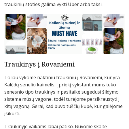
traukinių stoties galima vykti Uber arba taksi.
Traukinys į Rovaniemi
Toliau vykome naktiniu traukiniu į Rovaniemi, kur yra
Kalėdų senelio kaimelis. Į priekį vykstant mums teko
senesnio tipo traukinys ir pasitaikė sugedusi šildymo
sistema mūsų vagone, todėl turėjome persikraustyti į
kitą vagoną. Gerai, kad buvo tuščių kupė, kur galėjome
įsikurti.
Traukinyje vaikams labai patiko. Buvome skaitę