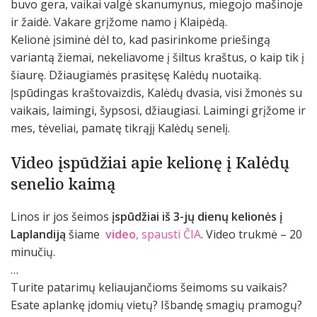
buvo gera, vaikai valgė skanumynus, miegojo mašinoje
ir žaidė. Vakare grįžome namo į Klaipėdą.
Kelionė įsiminė dėl to, kad pasirinkome priešingą
variantą žiemai, nekeliavome į šiltus kraštus, o kaip tik į
šiaurę. Džiaugiamės prasitęsę Kalėdų nuotaiką.
Įspūdingas kraštovaizdis, Kalėdų dvasia, visi žmonės su
vaikais, laimingi, šypsosi, džiaugiasi. Laimingi grįžome ir
mes, tėveliai, pamatę tikrąjį Kalėdų senelį.
Video įspūdžiai apie kelionę į Kalėdų
senelio kaimą
Linos ir jos šeimos
įspūdžiai iš 3-jų dienų kelionės į
Laplandiją
šiame
video
, spausti ČIA
. Video trukmė – 20
minučių.
…
Turite patarimų keliaujančioms šeimoms su vaikais?
Esate aplankę įdomių vietų? Išbandę smagių pramogų?