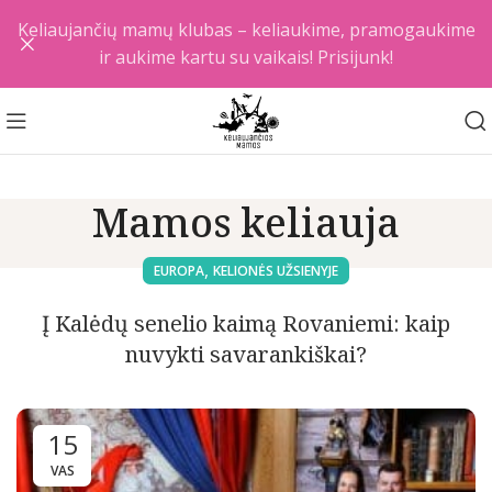
Keliaujančių mamų klubas – keliaukime, pramogaukime
ir aukime kartu su vaikais! Prisijunk!
Mamos keliauja
,
EUROPA
KELIONĖS UŽSIENYJE
Į Kalėdų senelio kaimą Rovaniemi: kaip
nuvykti savarankiškai?
15
VAS