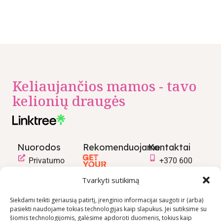
Keliaujančios mamos - tavo
kelionių draugės
Nuorodos
Rekomenduojame
Kontaktai
Privatumo
+370 600
politika
03600
Tvarkyti sutikimą
Prekių
info@keliaujanci
pirkimo –
Siekdami teikti geriausią patirtį, įrenginio informacijai saugoti ir (arba)
pasiekti naudojame tokias technologijas kaip slapukus. Jei sutiksime su
pardavimo
šiomis technologijomis, galėsime apdoroti duomenis, tokius kaip