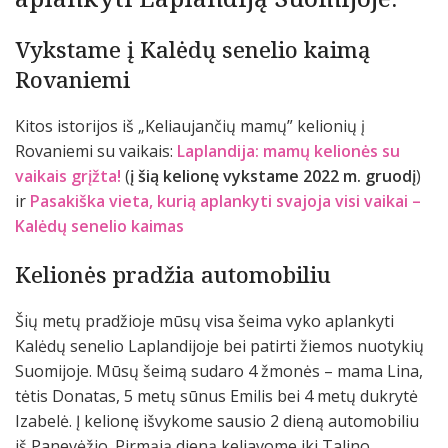
Vykstame į Kalėdų senelio kaimą
Rovaniemi
Kitos istorijos iš „Keliaujančių mamų” kelionių į
Rovaniemi su vaikais:
Laplandija: mamų kelionės su
vaikais grįžta!
(
į šią kelionę vykstame 2022 m. gruodį
)
ir
Pasakiška vieta, kurią aplankyti svajoja visi vaikai –
Kalėdų senelio kaimas
Kelionės pradžia automobiliu
Šių metų pradžioje mūsų visa šeima vyko aplankyti
Kalėdų senelio Laplandijoje bei patirti žiemos nuotykių
Suomijoje. Mūsų šeimą sudaro 4 žmonės – mama Lina,
tėtis Donatas, 5 metų sūnus Emilis bei 4 metų dukrytė
Izabelė. Į kelionę išvykome sausio 2 dieną automobiliu
iš Panevėžio. Pirmąją dieną keliavome iki Talino,