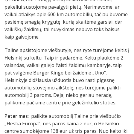
pakeliui sustojome pavalgyti pietų. Nerimavome, ar
vaikai atlaikys apie 600 km automobiliu, tačiau buvome
pasiėmę smagią knygutę, kurią skaitėme garsiai, dar
vaikiškų žaidimų, tai nuvykimas nebuvo toks baisus
kaip galvojome.
Taline apsistojome viešbutyje, nes ryte turėjome keltis į
Helsinkį su keltu. Taip ir padarėme. Keltu plaukėme 2
valandas, vaikai galėjo žaisti žaidimų kambaryje, taip
pat valgėme Burger Kinge bei žaidėme „Uno”.
Helsinkyje didžiausia užduotis buvo rasti pigesnę
automobilių stovėjimo aikštelę, nes turėjome palikti
automobilį 3 paroms. Deja, nieko geriau neradę,
palikome pačiame centre prie geležinkelio stoties.
Patarimas
: palikite automobilį Taline prie viešbučio
„Hestia Europa”, nes paros kaina 2 eur, o Helsinkio
centre sumokėjome 138 eur už tris paras. Nuo kelto iki