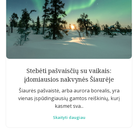
Stebėti pašvaisčių su vaikais:
įdomiausios nakvynės Šiaurėje
Šiaurės pašvaistė, arba aurora borealis, yra
vienas įspūdingiausių gamtos reiškinių, kurį
kasmet sva...
Skaityti daugiau