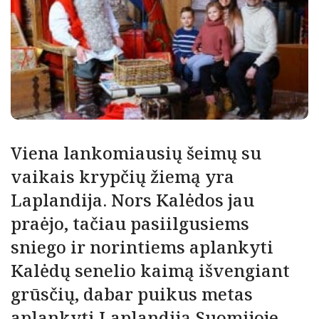
Viena lankomiausių šeimų su
vaikais krypčių žiemą yra
Laplandija. Nors Kalėdos jau
praėjo, tačiau pasiilgusiems
sniego ir norintiems aplankyti
Kalėdų senelio kaimą išvengiant
grūsčių, dabar puikus metas
aplankyti Laplandiją Suomijoje.