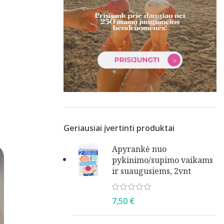
Geriausiai įvertinti produktai
Apyrankė nuo
pykinimo/supimo vaikams
ir suaugusiems, 2vnt
7,50
€