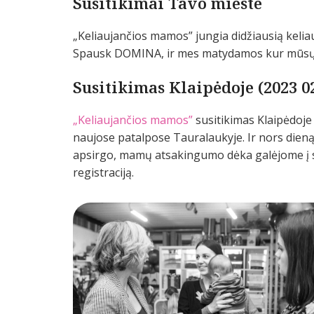
Susitikimai Tavo mieste
„Keliaujančios mamos” jungia didžiausią keli
Spausk DOMINA, ir mes matydamos kur mūsų 
Susitikimas Klaipėdoje (2023 02
„Keliaujančios mamos”
susitikimas Klaipėdoj
naujose patalpose Tauralaukyje. Ir nors dieną 
apsirgo, mamų atsakingumo dėka galėjome į su
registraciją.