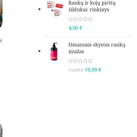
Rankų ir kojų pirštų
šildukai: rinkinys
4,00
€
ų
Išmanusis skystas rankų
muilas
10,99
€
12,99
€