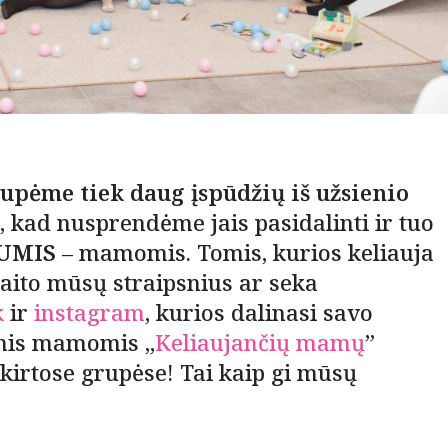
upėme tiek daug įspūdžių iš užsienio
, kad nusprendėme jais pasidalinti ir tuo
 JUMIS
– mamomis. Tomis, kurios keliauja
skaito mūsų straipsnius ar seka
k
ir
instagram
, kurios dalinasi savo
omis mamomis „
Keliaujančių mamų
”
kirtose grupėse! Tai kaip gi mūsų