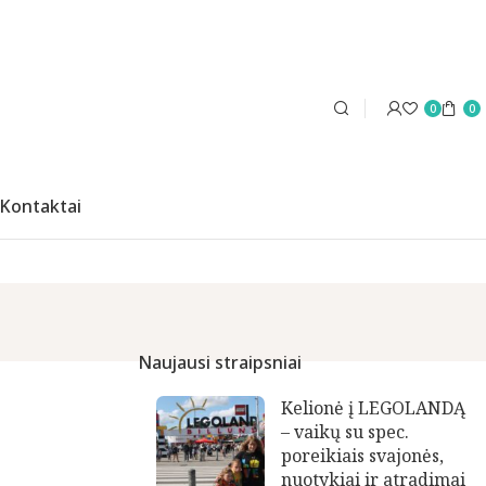
0
0
Kontaktai
Naujausi straipsniai
Kelionė į LEGOLANDĄ
– vaikų su spec.
poreikiais svajonės,
nuotykiai ir atradimai