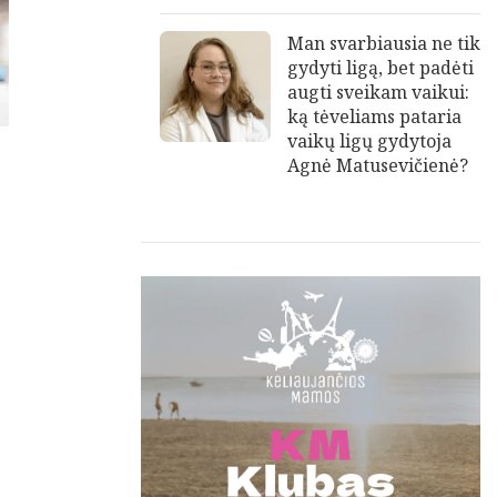
Man svarbiausia ne tik
gydyti ligą, bet padėti
augti sveikam vaikui:
ką tėveliams pataria
vaikų ligų gydytoja
Agnė Matusevičienė?