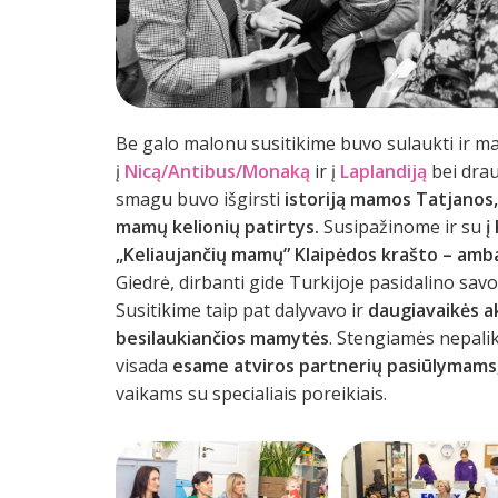
Be galo malonu susitikime buvo sulaukti ir m
į
Nicą/Antibus/Monaką
ir į
Laplandiją
bei dra
smagu buvo išgirsti
istoriją mamos Tatjanos,
mamų kelionių patirtys.
Susipažinome ir su
į
„Keliaujančių mamų” Klaipėdos krašto – a
Giedrė, dirbanti gide Turkijoje pasidalino sav
Susitikime taip pat dalyvavo ir
daugiavaikės ak
besilaukiančios mamytės
. Stengiamės nepalik
visada
esame atviros partnerių pasiūlymams, 
vaikams su specialiais poreikiais.