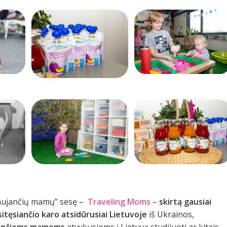
iaujančių mamų” sesę –
Traveling Moms
–
skirtą gausiai
ęsiančio karo atsidūrusiai Lietuvoje
iš Ukrainos,
lbančioms mamoms
atvykusioms į Lietuvą studijuoti ar kitais