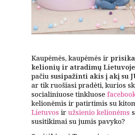
Kaupėmės, kaupėmės ir
prisika
kelionių ir atradimų Lietuvoje
pačiu
susipažinti akis į akį su
ar tik ruošiasi pradėti, kurios 
socialiniuose tinkluose
faceboo
kelionėmis ir patirtimis su kit
Lietuvos
ir
užsienio kelionėms
s
susitikimai su jumis pavyko?