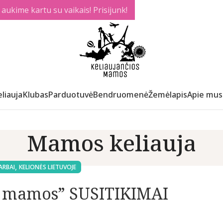
ukime kartu su vaikais! Prisijunk!
liauja
Klubas
Parduotuvė
Bendruomenė
Žemėlapis
Apie mus
Mamos keliauja
,
ARBAI
KELIONĖS LIETUVOJE
s mamos” SUSITIKIMAI