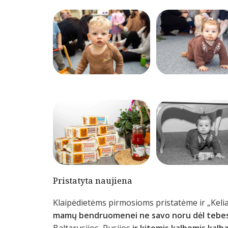
Pristatyta naujiena
Klaipėdietėms pirmosioms pristatėme ir „Kel
mamų bendruomenei ne savo noru dėl tebesit
Baltarusijos, Rusijos
ir kitomis kalbomis ka