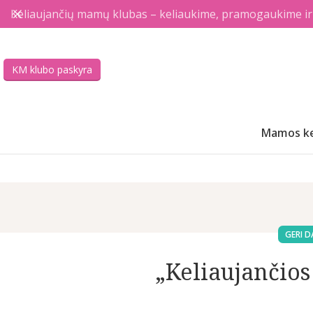
Keliaujančių mamų klubas – keliaukime, pramogaukime ir a
KM klubo paskyra
Mamos ke
GERI D
„Keliaujančio