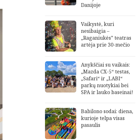
Danijoje
Vaikystė, kuri
nesibaigia –
„Raganiukės” teatras
artėja prie 30-mečio
Anykščiai su vaikais:
„Mazda CX-5“ testas,
„Safari“ ir „LABI“
parkų nuotykiai bei
SPA ir lauko baseinai!
Babilono sodai: diena,
kurioje telpa visas
pasaulis