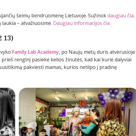
aujančių šeimų bendruomenę Lietuvoje. Sužinok
daugiau čia
.
laukia – atvažiuosime.
Daugiau informacijos čia.
 13)
e vyko
Family Lab Academy
, po Naujų metų duris atvėrusioje
prieš renginį pasiekė kelios žinutės, kad kai kurie dalyviai
sitikimą pakviesti mamas, kurios netilpo į pradinę