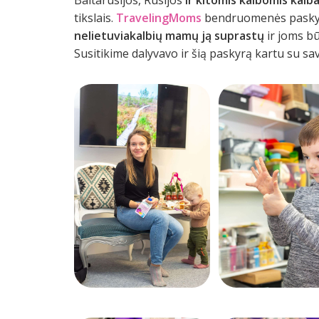
tikslais.
TravelingMoms
bendruomenės pasky
nelietuviakalbių mamų ją suprastų
ir joms bū
Susitikime dalyvavo ir šią paskyrą kartu su sa