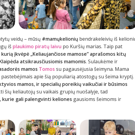
atytų veidų – mūsų
#mamųkelionių
bendrakeleivių iš kelioni
ugų iš
plaukimo piratų laivu
po Kuršių marias. Taip pat
 kurią įkvėpė
„Keliaujančiose mamose” aprašomos kitų
 Klaipėda atsikrausčiusiomis mamomis
. Sulaukėme ir
mbasadorės mamos
Tomos
su pagausėjusia šeimyna. Mama
o pastebėjimais apie šią populiarią atostogų su šeima kryptį.
tyvios mamos, ir specialių poreikių vaikučiai ir būsimos
ti šių keliautojų su vaikais grupių nuošalyje, tad
kurie gali palengvinti keliones
gausioms šeimoms ir