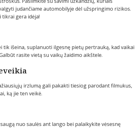
ištroškus. Pasiimkite su savimi užkandžių, kuriais
valgyti judančiame automobilyje dėl užspringimo rizikos.
tikrai gera idėja!
jei tik išeina, suplanuoti ilgesnę pietų pertrauką, kad vaikai
 Galbūt rasite vietą su vaikų žaidimo aikštele.
neveikia
ažiausiųjų irzlumą gali pakakti tiesiog parodant filmukus,
i, ką jie ten veikė.
apsaugą nuo saulės ant lango bei palaikykite vėsesnę