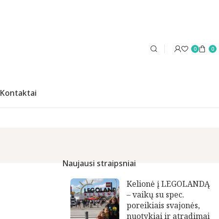
0
0
Kontaktai
Naujausi straipsniai
Kelionė į LEGOLANDĄ
– vaikų su spec.
poreikiais svajonės,
nuotykiai ir atradimai