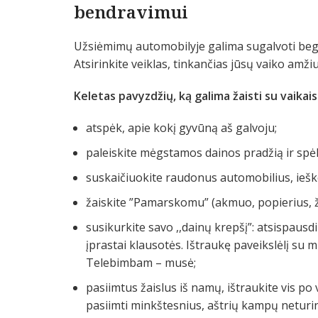
bendravimui
Užsiėmimų automobilyje galima sugalvoti begalę
Atsirinkite veiklas, tinkančias jūsų vaiko amžiu
Keletas pavyzdžių, ką galima žaisti su vaikai
atspėk, apie kokį gyvūną aš galvoju;
paleiskite mėgstamos dainos pradžią ir spėli
suskaičiuokite raudonus automobilius, ieš
žaiskite ”Pamarskomu” (akmuo, popierius, ži
susikurkite savo ,,dainų krepšį”: atsispausdi
įprastai klausotės. Ištraukę paveikslėlį su 
Telebimbam – musė;
pasiimtus žaislus iš namų, ištraukite vis po 
pasiimti minkštesnius, aštrių kampų neturinč