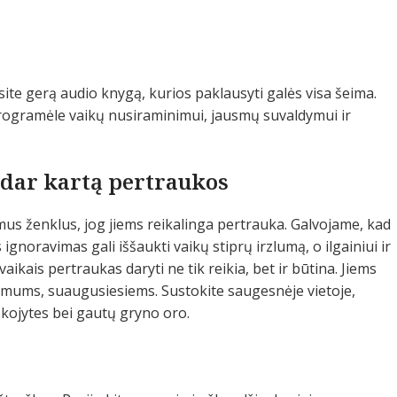
ite gerą audio knygą, kurios paklausyti galės visa šeima.
ogramėle vaikų nusiraminimui, jausmų suvaldymui ir
 dar kartą pertraukos
us ženklus, jog jiems reikalinga pertrauka. Galvojame, kad
 ignoravimas gali iššaukti vaikų stiprų irzlumą, o ilgainiui ir
aikais pertraukas daryti ne tik reikia, bet ir būtina. Jiems
i mums, suaugusiesiems. Sustokite saugesnėje vietoje,
s kojytes bei gautų gryno oro.