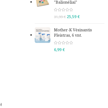
"Balionėliai"
25,59
€
31,99
€
Mother-K Vėsinantis
Pleistras, 6 vnt.
6,99
€
tų