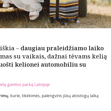
iškia –
daugiau praleidžiamo laiko
mas su vaikais, dažnai tėvams kelią
uošti kelionei automobiliu su
vetę gamtos parką Latvijoje
rimų
, kurie, tikėkimės, palengvins jūsų atostogų laiką