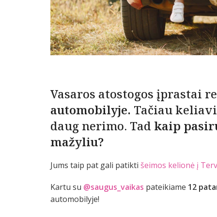
Vasaros atostogos įprastai re
automobilyje.
Tačiau keliavi
daug nerimo. Tad
kaip pasir
mažyliu?
Jums taip pat gali patikti
šeimos kelionė į Ter
Kartu su
@saugus_vaikas
pateikiame
12 pata
automobilyje!