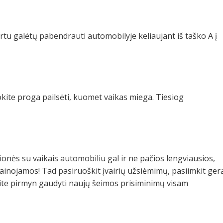
kartu galėtų pabendrauti automobilyje keliaujant iš taško A į
dokite proga pailsėti, kuomet vaikas miega. Tiesiog
ionės su vaikais automobiliu gal ir ne pačios lengviausios,
kainojamos! Tad pasiruoškit įvairių užsiėmimų, pasiimkit ger
ėkite pirmyn gaudyti naujų šeimos prisiminimų visam