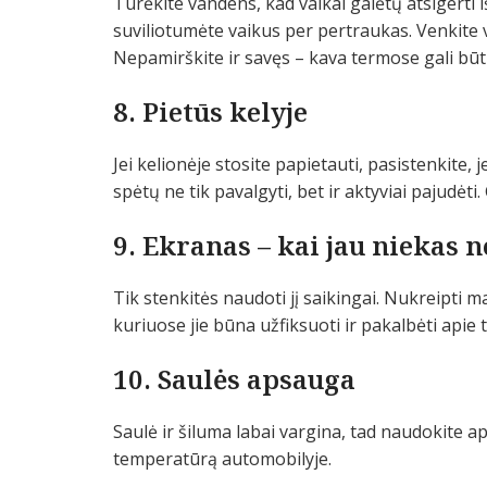
Turėkite vandens, kad vaikai galėtų atsigerti 
suviliotumėte vaikus per pertraukas. Venkite 
Nepamirškite ir savęs – kava termose gali būti 
8. Pietūs kelyje
Jei kelionėje stosite papietauti, pasistenkite, 
spėtų ne tik pavalgyti, bet ir aktyviai pajudėti.
9. Ekranas – kai jau niekas 
Tik stenkitės naudoti jį saikingai. Nukreipti m
kuriuose jie būna užfiksuoti ir pakalbėti apie ta
10. Saulės apsauga
Saulė ir šiluma labai vargina, tad naudokite 
temperatūrą automobilyje.