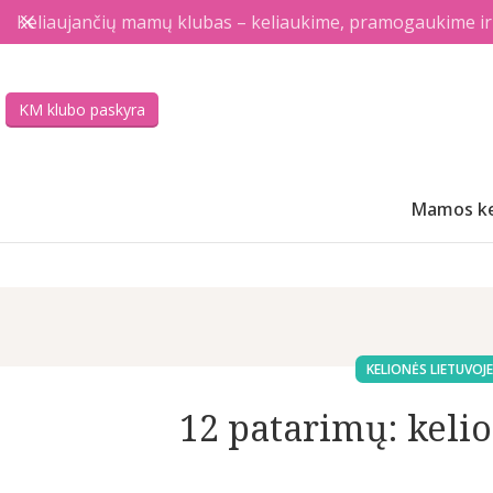
Keliaujančių mamų klubas – keliaukime, pramogaukime ir a
KM klubo paskyra
Mamos ke
KELIONĖS LIETUVOJE
12 patarimų: keli