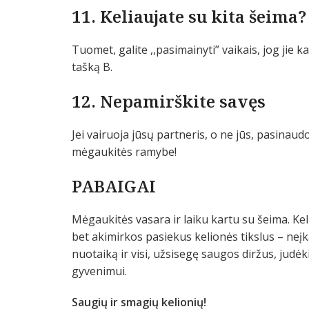
11. Keliaujate su kita šeima?
Tuomet, galite ,,pasimainyti” vaikais, jog jie 
tašką B.
12. Nepamirškite savęs
Jei vairuoja jūsų partneris, o ne jūs, pasinau
mėgaukitės ramybe!
PABAIGAI
Mėgaukitės vasara ir laiku kartu su šeima. Kel
bet akimirkos pasiekus kelionės tikslus – neį
nuotaiką ir visi, užsisegę saugos diržus, jud
gyvenimui.
Saugių ir smagių kelionių!