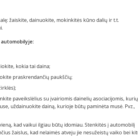
: žaiskite, dainuokite, mokinkitės kūno dalių ir t.t.
i.
s automobilyje:
okite, kokia tai daina;
kokite praskrendančių paukščių;
rklės);
nkite paveikslėlius su įvairiomis dainelių asociacijomis, kurių
muse, uždainuokite dainą, kurioje būtų paminėta musė. Pvz.,
vieną, kad vaikui ilgiau būtų idomiau. Stenkitės į automobilį
ius žaislus, kad nelaimės atveju jie nesužeistų vaiko bei ki