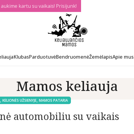
ukime kartu su vaikais! Prisijunk!
liauja
Klubas
Parduotuvė
Bendruomenė
Žemėlapis
Apie mus
Mamos keliauja
,
,
KELIONĖS UŽSIENYJE
MAMOS PATARIA
onė automobiliu su vaikais