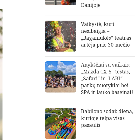
Danijoje
Vaikystė, kuri
nesibaigia –
„Raganiukės” teatras
artėja prie 30-mečio
Anykščiai su vaikais:
„Mazda CX-5“ testas,
„Safari“ ir „LABI“
parkų nuotykiai bei
SPA ir lauko baseinai!
Babilono sodai: diena,
kurioje telpa visas
pasaulis