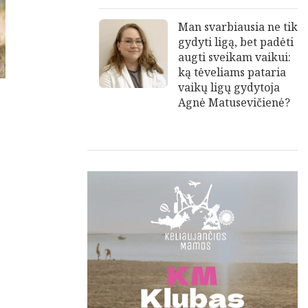
Man svarbiausia ne tik
gydyti ligą, bet padėti
augti sveikam vaikui:
ką tėveliams pataria
vaikų ligų gydytoja
Agnė Matusevičienė?