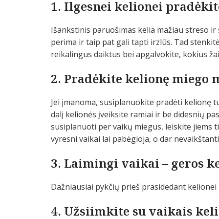
1. Ilgesnei kelionei pradėkit
Išankstinis paruošimas kelia mažiau streso ir 
perima ir taip pat gali tapti irzlūs. Tad stenk
reikalingus daiktus bei apgalvokite, kokius žai
2. Pradėkite kelionę miego 
Jei įmanoma, susiplanuokite pradėti kelionę t
dalį kelionės įveiksite ramiai ir be didesnių pa
susiplanuoti per vaikų miegus, leiskite jiems ti
vyresni vaikai lai pabėgioja, o dar nevaikštant
3. Laimingi vaikai – geros k
Dažniausiai pykčių prieš prasidedant kelionei
4. Užsiimkite su vaikais kel