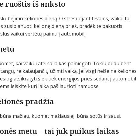
e ruoštis iš anksto
skubėjimo kelionės dieną. O stresuojant tėvams, vaikai tai
itės susiplanuoti kelionę dieną prieš, pradėkite pakuotis
slus vaikui vertėtų paimti į automobilį.
metu
uomet, kai vaikui ateina laikas pamiegoti. Tokiu būdu bent
stangų, reikalaujančių užimti vaiką. Jei visgi neišeina kelionė
esiog atsikratyti šiek tiek energijos prieš sėdant į automobilį
iems leiskite kurį laiką pašliaužioti namuose.
elionės pradžia
 būna mažiau, kuomet mažiausieji būna sotūs ir sausi.
ionės metu – tai juk puikus laikas