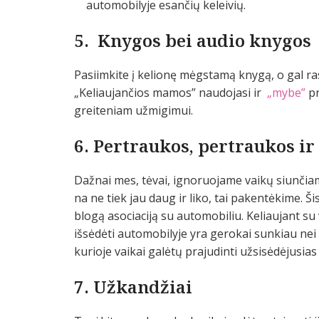
automobilyje esančių keleivių.
5. Knygos bei audio knygos
Pasiimkite į kelionę mėgstamą knygą, o gal ras
„Keliaujančios mamos” naudojasi ir
„mybe”
pr
greiteniam užmigimui.
6. Pertraukos, pertraukos ir
Dažnai mes, tėvai, ignoruojame vaikų siunčiam
na ne tiek jau daug ir liko, tai pakentėkime. Šis
blogą asociaciją su automobiliu. Keliaujant su v
išsėdėti automobilyje yra gerokai sunkiau ne
kurioje vaikai galėtų prajudinti užsisėdėjusia
7. Užkandžiai