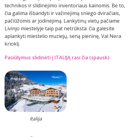
technikos ir slidinėjimo inventoriaus kainomis. Be to,
čia galima išbandyti ir važinėjimą sniego dviračiais,
pačiūžomis ar jodinėjimą. Lankytinų vietų pačiame
Livinjo miestelyje taip pat netrūksta: čia galėsite
aplankyti miestelio muziejų, seną pieninę, Val Nera
krioklį.
Pasiūlymus slidinėti į ITALIJĄ rasi čia (spausk)
Italija