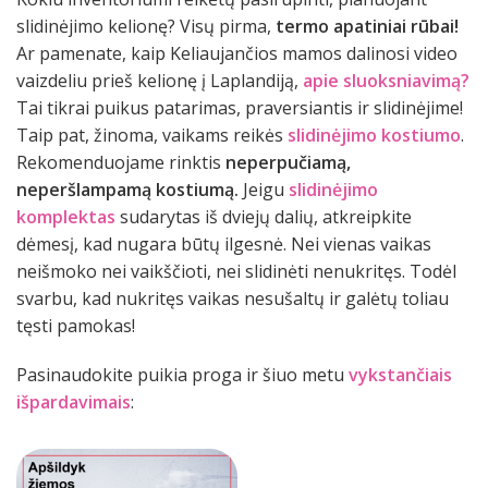
slidinėjimo kelionę? Visų pirma,
termo apatiniai rūbai!
Ar pamenate, kaip Keliaujančios mamos dalinosi video
vaizdeliu prieš kelionę į Laplandiją,
apie sluoksniavimą?
Tai tikrai puikus patarimas, praversiantis ir slidinėjime!
Taip pat, žinoma, vaikams reikės
slidinėjimo kostiumo
.
Rekomenduojame rinktis
neperpučiamą,
neperšlampamą kostiumą.
Jeigu
slidinėjimo
komplektas
sudarytas iš dviejų dalių, atkreipkite
dėmesį, kad nugara būtų ilgesnė. Nei vienas vaikas
neišmoko nei vaikščioti, nei slidinėti nenukritęs. Todėl
svarbu, kad nukritęs vaikas nesušaltų ir galėtų toliau
tęsti pamokas!
Pasinaudokite puikia proga ir šiuo metu
vykstančiais
išpardavimais
: