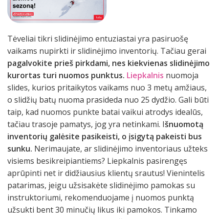
Tėveliai tikri slidinėjimo entuziastai yra pasiruošę
vaikams nupirkti ir slidinėjimo inventorių. Tačiau gerai
pagalvokite prieš pirkdami, nes kiekvienas slidinėjimo
kurortas turi nuomos punktus.
Liepkalnis
nuomoja
slides, kurios pritaikytos vaikams nuo 3 metų amžiaus,
o slidžių batų nuoma prasideda nuo 25 dydžio. Gali būti
taip, kad nuomos punkte batai vaikui atrodys idealūs,
tačiau trasoje pamatys, jog yra netinkami. I
šnuomotą
inventorių galėsite pasikeisti, o įsigytą pakeisti bus
sunku.
Nerimaujate, ar slidinėjimo inventoriaus užteks
visiems besikreipiantiems? Liepkalnis pasirengęs
aprūpinti net ir didžiausius klientų srautus! Vienintelis
patarimas, jeigu užsisakėte slidinėjimo pamokas su
instruktoriumi, rekomenduojame į nuomos punktą
užsukti bent 30 minučių likus iki pamokos. Tinkamo