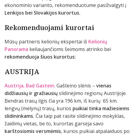
ekonominio varianto, rekomenduotume pasižvalgyti į
Lenkijos bei Slovakijos kurortus.
Rekomenduojami kurortai
Mūsų partneris kelionių ekspertai iš
Kelionių
Panorama
keliaujančioms šeimoms atrinko bei
rekomenduoja šiuos kurortus:
AUSTRIJA
Austrija, Bad Gastein
. Gašteino slėnis –
vienas
didžiausių ir gražiausių
slidinėjimo regionų Austrijoje.
Bendras trasų ilgis čia yra 196 km, iš kurių 65 km.
lengvų (mėlynų) trasų, kurios
puikiai tinka mažiesiems
slidininkams.
Čia taip pat rasite slidinėjimo mokyklas,
žaidimų vietas, be to, kurortas garsėja savo
karštosiomis versmėmis
, kurios puikiai atpalaiduos po