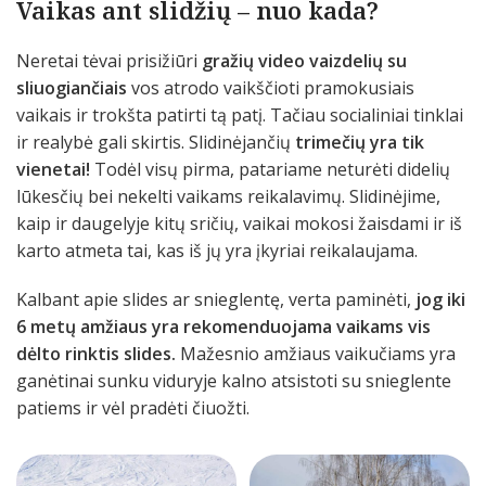
Vaikas ant slidžių – nuo kada?
Neretai tėvai prisižiūri
gražių video vaizdelių su
sliuogiančiais
vos atrodo vaikščioti pramokusiais
vaikais ir trokšta patirti tą patį. Tačiau socialiniai tinklai
ir realybė gali skirtis. Slidinėjančių
trimečių yra tik
vienetai!
Todėl visų pirma, patariame neturėti didelių
lūkesčių bei nekelti vaikams reikalavimų. Slidinėjime,
kaip ir daugelyje kitų sričių, vaikai mokosi žaisdami ir iš
karto atmeta tai, kas iš jų yra įkyriai reikalaujama.
Kalbant apie slides ar snieglentę, verta paminėti,
jog iki
6 metų amžiaus yra rekomenduojama vaikams vis
dėlto rinktis slides.
Mažesnio amžiaus vaikučiams yra
ganėtinai sunku viduryje kalno atsistoti su snieglente
patiems ir vėl pradėti čiuožti.