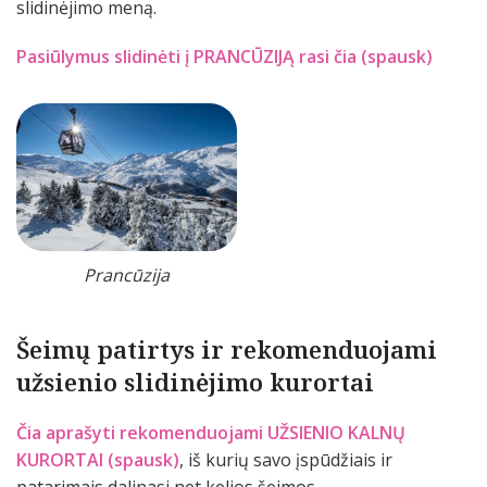
slidinėjimo meną.
Pasiūlymus slidinėti į PRANCŪZIJĄ rasi čia (spausk)
Prancūzija
Šeimų patirtys ir rekomenduojami
užsienio slidinėjimo kurortai
Čia aprašyti rekomenduojami UŽSIENIO KALNŲ
KURORTAI (spausk)
, iš kurių savo įspūdžiais ir
patarimais dalinasi net kelios šeimos.