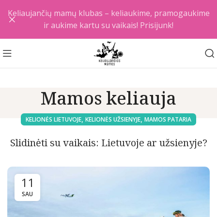
Keliaujančių mamų klubas – keliaukime, pramogaukime
ir aukime kartu su vaikais! Prisijunk!
Mamos keliauja
,
,
KELIONĖS LIETUVOJE
KELIONĖS UŽSIENYJE
MAMOS PATARIA
Slidinėti su vaikais: Lietuvoje ar užsienyje?
11
SAU