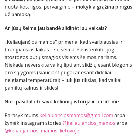
nuotaikos, ligos, pervargimo –
mokykla grąžina pinigus
už pamoką.
Ar jūsų šeima jau bandė slidinėti su vaikais?
„Keliaujančios mamos” primena, kad svarbiausias ir
brangiausias laikas – su šeima. Pasistenkite, jog
atostogos būtų smagios visiems šeimos nariams.
Niekada neverskite vaikų lipti ant slidžių esant blogoms
oro sąlygoms (siaučiant pūgai ar esant dideliai
neigiamai temperatūrai) – juk jūs tikslas, kad vaikai
pamiltų kalnus ir slides!
Nori pasidalinti savo kelionių istorija ir patirtimi?
Parašyk mums
keliaujanciosmamos@gmail.com
arba
žymėk instagram stories
@keliaujancios_mamos
arba
@keliaujancios_mamos_lietuvoje