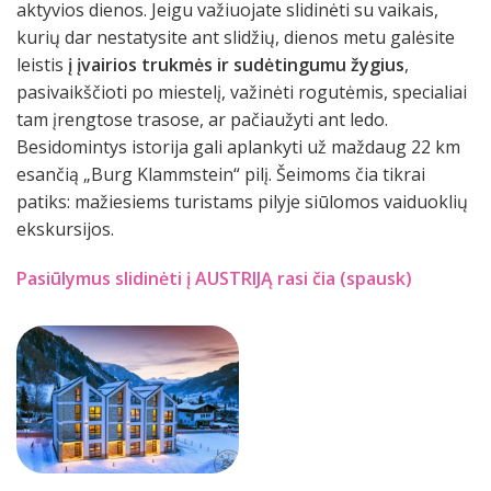
aktyvios dienos. Jeigu važiuojate slidinėti su vaikais,
kurių dar nestatysite ant slidžių, dienos metu galėsite
leistis
į įvairios trukmės ir sudėtingumu žygius
,
pasivaikščioti po miestelį, važinėti rogutėmis, specialiai
tam įrengtose trasose, ar pačiaužyti ant ledo.
Besidomintys istorija gali aplankyti už maždaug 22 km
esančią „Burg Klammstein“ pilį. Šeimoms čia tikrai
patiks: mažiesiems turistams pilyje siūlomos vaiduoklių
ekskursijos.
Pasiūlymus slidinėti į AUSTRIJĄ rasi čia (spausk)