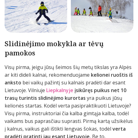
Slidinėjimo mokykla ar tėvų
pamokos
Visų pirma, jeigu jūsų šeimos šių metų tikslas yra Alpės
ar kiti dideli kalnai, rekomenduojame
kelionei ruoštis iš
anksto
bei vaikų pažintį su kalnais pradėti dar esant
Lietuvoje. Vilniuje
Liepkalnyje
įsikūręs puikus net 10
trasų turintis slidinėjimo kurortas
yra puikus jūsų
kelionės startas. Kodėl verta pasipraktikuoti Lietuvoje?
Visų pirma, instruktoriai čia kalba gimtąja kalba, todėl
vaikams bus paprasčiau suprasti. Pirmą kartą užsikėlus
į kalnus, vaikus gali ištikti lengvas šokas, todėl
verta
pradėti pratinti jau esant Lietuvoje.
Be to,