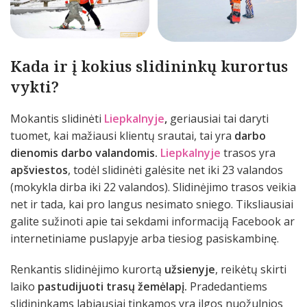
Kada ir į kokius slidininkų kurortus
vykti?
Mokantis slidinėti
Liepkalnyje
,
geriausiai tai daryti
tuomet, kai mažiausi klientų srautai, tai yra
darbo
dienomis darbo valandomis.
Liepkalnyje
trasos yra
apšviestos
, todėl slidinėti galėsite net iki 23 valandos
(mokykla dirba iki 22 valandos). Slidinėjimo trasos veikia
net ir tada, kai pro langus nesimato sniego. Tiksliausiai
galite sužinoti apie tai sekdami informaciją Facebook ar
internetiniame puslapyje arba tiesiog pasiskambinę.
Renkantis slidinėjimo kurortą
užsienyje
, reikėtų skirti
laiko
pastudijuoti trasų žemėlapį.
Pradedantiems
slidininkams labiausiai tinkamos yra ilgos nuožulnios