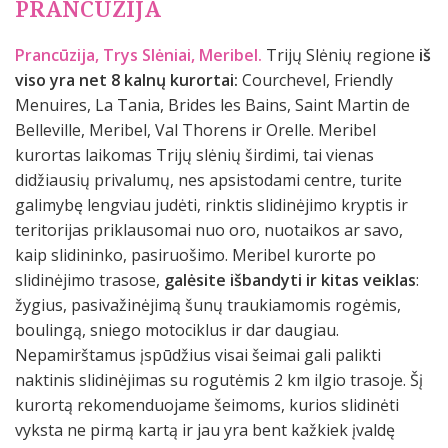
PRANCŪZIJA
Prancūzija, Trys Slėniai, Meribel.
Trijų Slėnių regione
iš
viso yra net 8 kalnų kurortai:
Courchevel, Friendly
Menuires, La Tania, Brides les Bains, Saint Martin de
Belleville, Meribel, Val Thorens ir Orelle. Meribel
kurortas laikomas Trijų slėnių širdimi, tai vienas
didžiausių privalumų, nes apsistodami centre, turite
galimybę lengviau judėti, rinktis slidinėjimo kryptis ir
teritorijas priklausomai nuo oro, nuotaikos ar savo,
kaip slidininko, pasiruošimo. Meribel kurorte po
slidinėjimo trasose,
galėsite išbandyti ir kitas veiklas
:
žygius, pasivažinėjimą šunų traukiamomis rogėmis,
boulingą, sniego motociklus ir dar daugiau.
Nepamirštamus įspūdžius visai šeimai gali palikti
naktinis slidinėjimas su rogutėmis 2 km ilgio trasoje. Šį
kurortą rekomenduojame šeimoms, kurios slidinėti
vyksta ne pirmą kartą ir jau yra bent kažkiek įvaldę