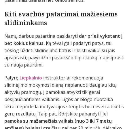
Kiti svarbūs patarimai mažiesiems
slidininkams
Namų darbus patartina pasidaryti
dar prieš vykstant į
bet kokius kalnus.
Ką tėvai gali padaryti patys, tai
tiesiog uždėti slidinėjimo batus ir leisti vaikui su jais
apsiprasti, pavyzdžiui pavaikščioti po lauką ir apsiprasti
su nauja patirtimi.
Patyrę
Liepkalnio
instruktoriai rekomenduoja
slidinėjimo mokymosi dieną neplanuoti daugiau kitų
aktyvių pramogų. Į pamokas atvykti tik gerai
besijaučiantiems vaikams. Ligos ar bloga nuotaika
tikrai neprideda motyvacijos stengtis bei neverta tikėtis
gerų rezultatų. Taip pat, išdrįskite pabandyti! Jei
pamoka su mažamečiais vaikais (nuo 3 iki 7 metų
amžiaus)
baigiasi greičiau nei per 20 minučių dėl vaiko