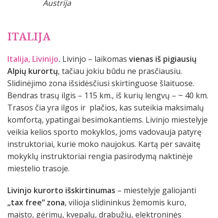
Austrija
ITALIJA
Italija, Livinijo
.
Livinjo – laikomas
vienas iš pigiausių
Alpių kurortų
, tačiau jokiu būdu ne prasčiausiu.
Slidinėjimo zona išsidėsčiusi skirtinguose šlaituose.
Bendras trasų ilgis – 115 km., iš kurių lengvų – ~ 40 km.
Trasos čia yra ilgos ir plačios, kas suteikia maksimalų
komfortą, ypatingai besimokantiems. Livinjo miestelyje
veikia kelios sporto mokyklos, joms vadovauja patyrę
instruktoriai, kurie moko naujokus. Kartą per savaitę
mokyklų instruktoriai rengia pasirodymą naktinėje
miestelio trasoje.
Livinjo kurorto išskirtinumas
– miestelyje galiojanti
„tax free” zona
, vilioja slidininkus žemomis kuro,
maisto, gėrimų, kvepalų, drabužių, elektroninės