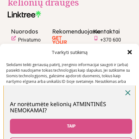
kelionių draugės
Nuorodos
Rekomenduojame
Kontaktai
Privatumo
+370 600
politika
03600
Tvarkyti sutikimą
Prekių
info@keliaujanci
pirkimo –
Siekdami teikti geriausią patirtį, įrenginio informacijai saugoti ir (arba)
pasiekti naudojame tokias technologijas kaip slapukus. Jei sutiksime su
pardavimo
šiomis technologijomis, galėsime apdoroti duomenis, tokius kaip
taisyklės
naršymo elgsena arba unikalūs ID šioje svetainėje. Nesutikimas arba
Prekių
sutikimo atšaukimas gali neigiamai paveikti tam tikras funkcijas ir
funkcijas.
pristatymo
sąlygos
Ar norėtumėte kelionių ATMINTINĖS
NEMOKAMAI?
Priimti
Visos teisės saugomos © Keliaujančios Mamos 2026
Neigti
TAIP
Peržiūrėti nuostatas