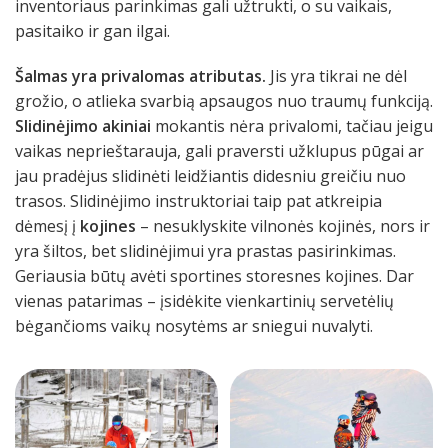
inventoriaus parinkimas gali užtrukti, o su vaikais,
pasitaiko ir gan ilgai.
Šalmas yra privalomas atributas.
Jis yra tikrai ne dėl
grožio, o atlieka svarbią apsaugos nuo traumų funkciją.
Slidinėjimo akiniai
mokantis nėra privalomi, tačiau jeigu
vaikas neprieštarauja, gali praversti užklupus pūgai ar
jau pradėjus slidinėti leidžiantis didesniu greičiu nuo
trasos. Slidinėjimo instruktoriai taip pat atkreipia
dėmesį į
kojines
– nesuklyskite vilnonės kojinės, nors ir
yra šiltos, bet slidinėjimui yra prastas pasirinkimas.
Geriausia būtų avėti sportines storesnes kojines. Dar
vienas patarimas – įsidėkite vienkartinių servetėlių
bėgančioms vaikų nosytėms ar sniegui nuvalyti.