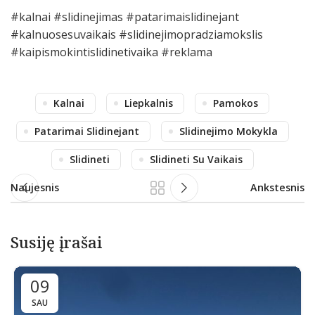
#kalnai #slidinejimas #patarimaislidinejant
#kalnuosesuvaikais #slidinejimopradziamokslis
#kaipismokintislidinetivaika #reklama
Kalnai
Liepkalnis
Pamokos
Patarimai Slidinejant
Slidinejimo Mokykla
Slidineti
Slidineti Su Vaikais
Naujesnis
Ankstesnis
Susiję įrašai
09
SAU