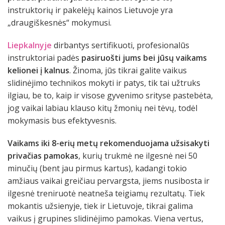
instruktorių ir pakelėjų kainos Lietuvoje yra
„draugiškesnės“ mokymusi.
Liepkalnyje
dirbantys sertifikuoti, profesionalūs
instruktoriai padės
pasiruošti jums bei jūsų vaikams
kelionei į kalnus
. Žinoma, jūs tikrai galite vaikus
slidinėjimo technikos mokyti ir patys, tik tai užtruks
ilgiau, be to, kaip ir visose gyvenimo srityse pastebėta,
jog vaikai labiau klauso kitų žmonių nei tėvų, todėl
mokymasis bus efektyvesnis.
Vaikams iki 8-erių metų rekomenduojama užsisakyti
privačias pamokas
, kurių trukmė ne ilgesnė nei 50
minučių (bent jau pirmus kartus), kadangi tokio
amžiaus vaikai greičiau pervargsta, jiems nusibosta ir
ilgesnė treniruotė neatneša teigiamų rezultatų. Tiek
mokantis užsienyje, tiek ir Lietuvoje, tikrai galima
vaikus į grupines slidinėjimo pamokas. Viena vertus,