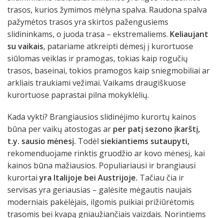
trasos, kurios žymimos mėlyna spalva. Raudona spalva
pažymėtos trasos yra skirtos pažengusiems
slidininkams, o juoda trasa – ekstremaliems.
Keliaujant
su vaikais
, patariame atkreipti dėmesį į kurortuose
siūlomas veiklas ir pramogas, tokias kaip rogučių
trasos, baseinai, tokios pramogos kaip sniegmobiliai ar
arkliais traukiami vežimai. Vaikams draugiškuose
kurortuose paprastai pilna mokyklėlių.
Kada vykti? Brangiausios slidinėjimo kurortų kainos
būna per vaikų atostogas ar
per patį sezono įkarštį,
t.y. sausio mėnesį.
Todėl
siekiantiems sutaupyti,
rekomenduojame rinktis gruodžio ar kovo mėnesį, kai
kainos būna mažiausios. Populiariausi ir brangiausi
kurortai
yra Italijoje bei Austrijoje.
Tačiau čia ir
servisas yra geriausias – galėsite mėgautis naujais
moderniais pakėlėjais, ilgomis puikiai prižiūrėtomis
trasomis bei kvapą gniaužiančiais vaizdais. Norintiems