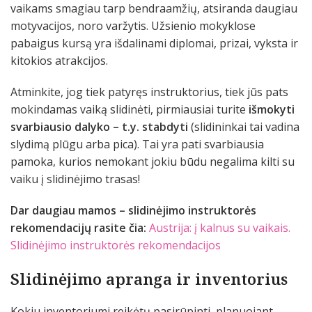
vaikams smagiau tarp bendraamžių, atsiranda daugiau
motyvacijos, noro varžytis. Užsienio mokyklose
pabaigus kursą yra išdalinami diplomai, prizai, vyksta ir
kitokios atrakcijos.
Atminkite, jog tiek patyręs instruktorius, tiek jūs pats
mokindamas vaiką slidinėti, pirmiausiai turite
išmokyti
svarbiausio dalyko – t.y. stabdyti
(slidininkai tai vadina
slydimą plūgu arba pica). Tai yra pati svarbiausia
pamoka, kurios nemokant jokiu būdu negalima kilti su
vaiku į slidinėjimo trasas!
Dar daugiau mamos – slidinėjimo instruktorės
rekomendacijų rasite čia:
Austrija: į kalnus su vaikais.
Slidinėjimo instruktorės rekomendacijos
Slidinėjimo apranga ir inventorius
Kokiu inventoriumi reikėtų pasirūpinti, planuojant